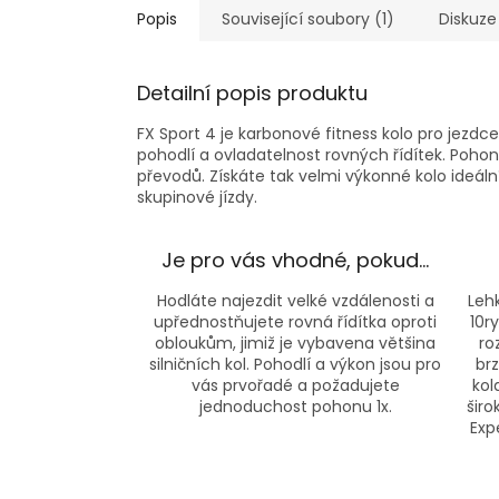
Popis
Související soubory (1)
Diskuze
Detailní popis produktu
FX Sport 4 je karbonové fitness kolo pro jezdce,
pohodlí a ovladatelnost rovných řídítek. Poho
převodů. Získáte tak velmi výkonné kolo ideální
skupinové jízdy.
Je pro vás vhodné, pokud…
Hodláte najezdit velké vzdálenosti a
Leh
upřednostňujete rovná řídítka oproti
10r
obloukům, jimiž je vybavena většina
ro
silničních kol. Pohodlí a výkon jsou pro
brz
vás prvořadé a požadujete
kol
jednoduchost pohonu 1x.
širo
Exp