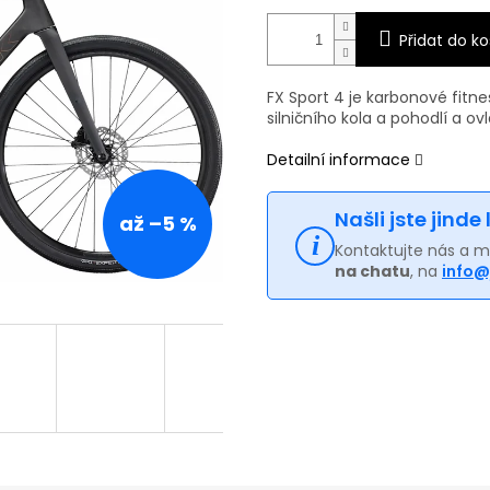
Přidat do ko
FX Sport 4 je karbonové fitne
silničního kola a pohodlí a ov
Detailní informace
Našli jste jinde
až –5 %
Kontaktujte nás a 
na chatu
, na
info@