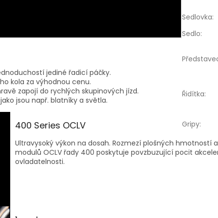
Sedlovka
:
Sedlo
:
Představe
ednoduchostí jediné řadicí páčky.
vého kola za výhodnou cenu.
hravě zapojí do rychlých skupinových jízd.
Řidítka
:
ako jsou např. blatníky a světla.
400 Series OCLV
Gripy
:
Ultravysoký výkon na dosah. Rozmezí plošných hmotností 
modulů OCLV řady 400 poskytuje povzbuzující pocit akceler
ovladatelnosti.