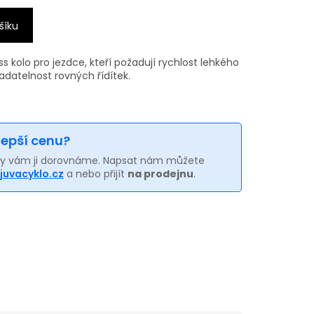
šíku
ss kolo pro jezdce, kteří požadují rychlost lehkého
ladatelnost rovných řídítek.
 lepší cenu?
my vám ji dorovnáme. Napsat nám můžete
juvacyklo.cz
a nebo přijít
na prodejnu
.