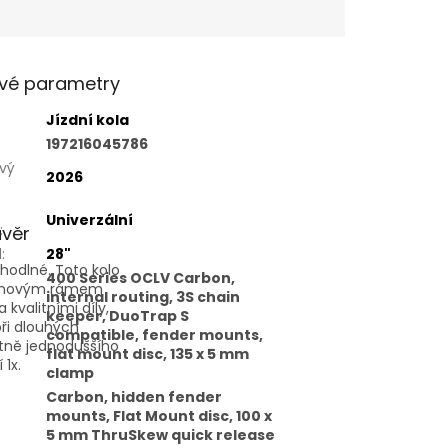
vé parametry
Jízdní kola
197216045786
vý
2026
Univerzální
:
ávěr
l
:
28"
hodlné. Toto kolo
400 Series OCLV Carbon,
bonovým rámem
internal routing, 3S chain
 kvalitními díly,
keeper, DuoTrap S
při dlouhých
compatible, fender mounts,
tně jednoduššího
flat mount disc, 135 x 5 mm
 1x.
clamp
Carbon, hidden fender
mounts, Flat Mount disc, 100 x
5 mm ThruSkew quick release