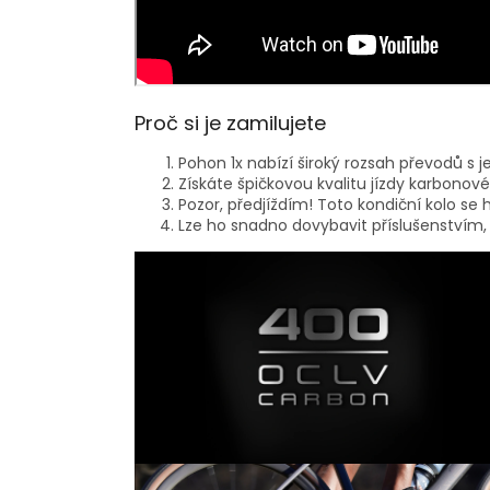
Proč si je zamilujete
Pohon 1x nabízí široký rozsah převodů s j
Získáte špičkovou kvalitu jízdy karbono
Pozor, předjíždím! Toto kondiční kolo se 
Lze ho snadno dovybavit příslušenstvím, j