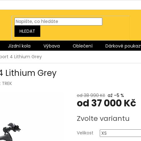
HLEDAT
Jízdní kola
Výbava
Oblečení
Dárkové poukaz
Sport 4 Lithium Grey
 4 Lithium Grey
:
TREK
od 38 990 Kč
až –5 %
od
37 000 Kč
Měrná
Zvolte variantu
cena:
Velikost