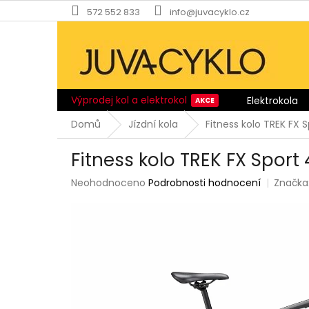
Přejít
572 552 833
info@juvacyklo.cz
na
obsah
Výprodej kol a elektrokol
Elektrokola
Domů
Jízdní kola
Fitness kolo TREK FX 
Fitness kolo TREK FX Sport
Průměrné
Neohodnoceno
Podrobnosti hodnocení
Značka
hodnocení
produktu
je
0,0
z
5
hvězdiček.