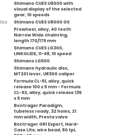
Shimano CUES U6000 with
visual display of the selected
gear, 10 speeds
čka
:
Shimano CUES U6000 GS
Prowheel, alloy, 40 tooth
Narrow Wide chainring,
length 170/175 mm
Shimano CUES LG300,
LINKGLIDE, 11-48, 10 speed
Shimano LG500
Shimano hydraulic disc,
MT201 lever, UR300 caliper
Formula CL-51, alloy, quick
release 100 x 5 mm - Formula
CL-52, alloy, quick release 135
x 5 mm
Bontrager Paradigm,
tubeless ready, 32 holes, 21
mm width, Presta valve
Bontrager GR1 Expert, Hard-
Case Lite, wire bead, 60 tpi,