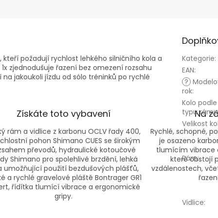
Doplňko
 kteří požadují rychlost lehkého silničního kola a
Kategorie
:
n 1x zjednodušuje řazení bez omezení rozsahu
EAN
:
 na jakoukoli jízdu od sólo tréninků po rychlé
?
Modelo
rok
:
Kolo podle
typu rámu
Získáte toto vybavení
Na z
Velikost ko
ký rám a vidlice z karbonu OCLV řady 400,
Rychlé, schopné, po
ychlostní pohon Shimano CUES se širokým
je osazeno kar
zsahem převodů, hydraulické kotoučové
tlumícím vibrace a
Rám
:
dy Shimano pro spolehlivé brzdění, lehká
které obstojí 
a umožňující použití bezdušových plášťů,
vzdálenostech, vče
ké a rychlé gravelové pláště Bontrager GR1
řazení
ert, řídítka tlumící vibrace a ergonomické
gripy.
Vidlice
: