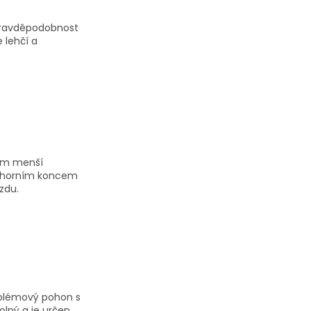
 pravděpodobnost
e lehčí a
cům menší
 a horním koncem
zdu.
oblémový pohon s
lný a je určen