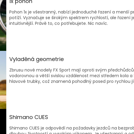
1x pohon
Pohon 1x je všestranný, nabízí jednoduché řazení a menší
potíží. Vyznačuje se širokým spektrem rychlostí, ale řazení j
intuitivnější. Právě to, co potřebujete. Nic navíc.
Vyladěná geometrie
Zbrusu nové modely FX Sport mají oproti svým předchůd
vodorovnou a větší svislou vzdálenost mezi středem kola
hlavové trubky, což znamená pohodlný posed pro rychlou jí
Shimano CUES
Shimano CUES je odpovědí na požadavky jezdců na bezpr
dlouhou životností a vysokým výkonem. Je všestranný a odo