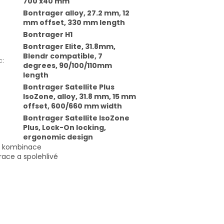
700 x40 mm
Bontrager alloy, 27.2 mm, 12
mm offset, 330 mm length
Bontrager H1
Bontrager Elite, 31.8mm,
Blendr compatible, 7
c
:
degrees, 90/100/110mm
length
Bontrager Satellite Plus
IsoZone, alloy, 31.8 mm, 15 mm
offset, 600/660 mm width
Bontrager Satellite IsoZone
Plus, Lock-On locking,
ergonomic design
a kombinace
ace a spolehlivé