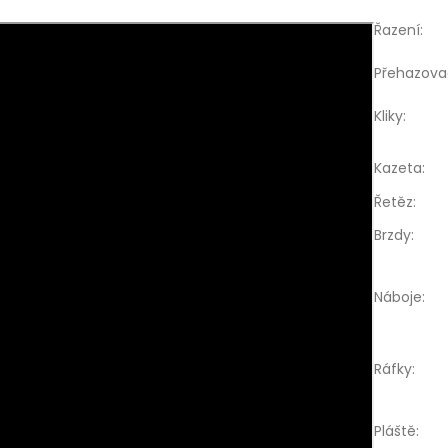
Řazení
:
Přehazova
Kliky
:
Kazeta
:
Řetěz
:
Brzdy
:
Náboje
:
Ráfky
:
Pláště
: