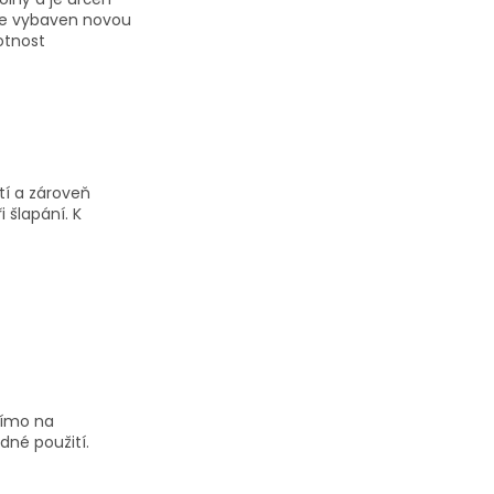
 je vybaven novou
otnost
tí a zároveň
 šlapání. K
římo na
dné použití.