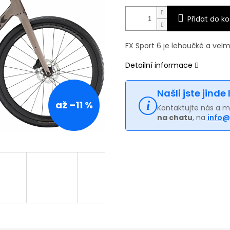
Přidat do ko
FX Sport 6 je lehoučké a velmi
Detailní informace
Našli jste jinde
až –11 %
Kontaktujte nás a 
na chatu
, na
info@