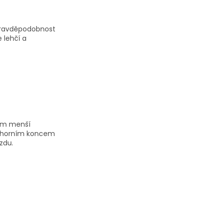
 pravděpodobnost
e lehčí a
cům menší
 a horním koncem
zdu.