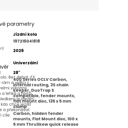
vé parametry
Jízdní kola
197216041818
vý
2026
Univerzální
:
ávěr
l
:
28"
kolo. Bez debat. FX
400 Series OCLV Carbon,
rám a vidlici z
internal routing, 3S chain
velmi výkonný
keeper, DuoTrap S
a lehká a hbitá
compatible, fender mounts,
ledkem je ideální
flat mount disc, 135 x 5 mm
 kdo chce jezdit
clamp
le a překonávat
Carbon, hidden fender
 cíle.
mounts, Flat Mount disc, 100 x
5 mm ThruSkew quick release