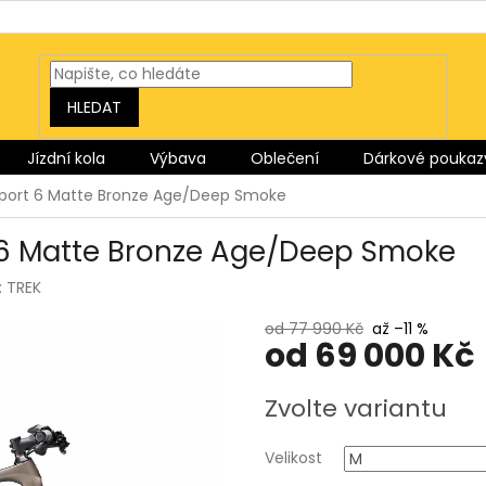
HLEDAT
Jízdní kola
Výbava
Oblečení
Dárkové poukaz
 Sport 6 Matte Bronze Age/Deep Smoke
t 6 Matte Bronze Age/Deep Smoke
:
TREK
od 77 990 Kč
až –11 %
od
69 000 Kč
Měrná
Zvolte variantu
cena:
Velikost