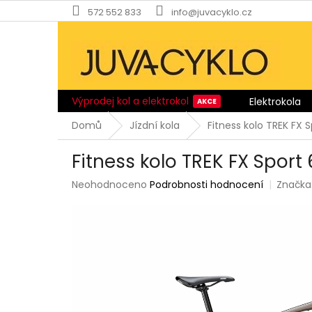
Přejít
572 552 833
info@juvacyklo.cz
na
obsah
Výprodej kol a elektrokol
Elektrokola
Domů
Jízdní kola
Fitness kolo TREK FX
Fitness kolo TREK FX Spor
Průměrné
Neohodnoceno
Podrobnosti hodnocení
Značka
hodnocení
produktu
je
0,0
z
5
hvězdiček.