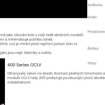
Sedlovka
:
Sedlo
:
Představe
onné jako závodní kola v naší řadě silničních modelů.
ení a minimalizuje potřebu lanek.
řně, což je chrání před nepřízní počasí. Kolu to
Řidítka
:
ako jsou např. blatníky a světla.
Gripy
:
400 Series OCLV
Ultravysoký výkon na dosah. Rozmezí plošných hmotností 
modulů OCLV řady 400 poskytuje povzbuzující pocit akceler
ovladatelnosti.