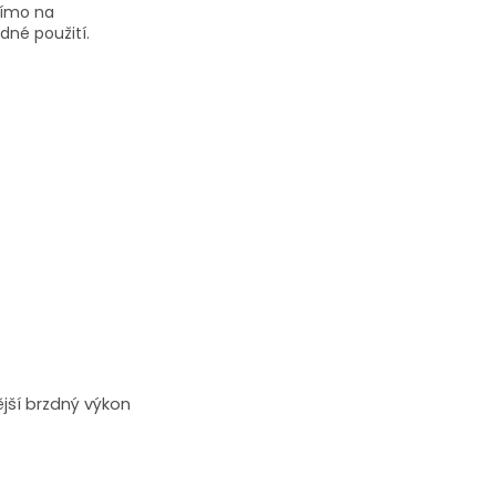
římo na
dné použití.
ější brzdný výkon