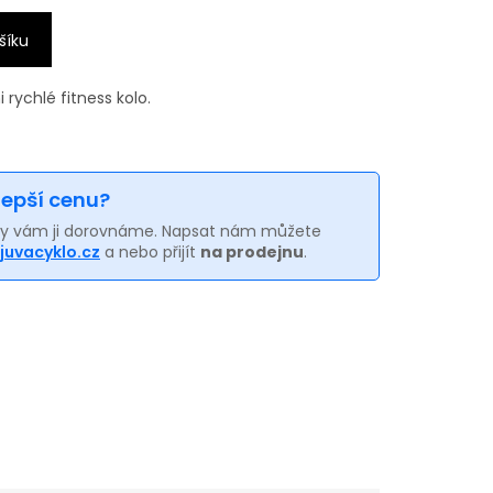
šíku
 rychlé fitness kolo.
 lepší cenu?
my vám ji dorovnáme. Napsat nám můžete
juvacyklo.cz
a nebo přijít
na prodejnu
.