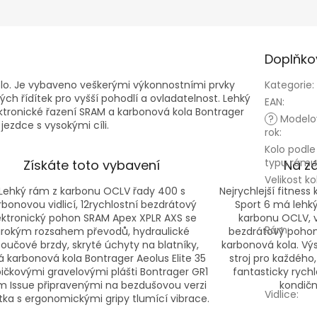
Doplňko
kolo. Je vybaveno veškerými výkonnostními prvky
Kategorie
:
ých řídítek pro vyšší pohodlí a ovladatelnost. Lehký
EAN
:
tronické řazení SRAM a karbonová kola Bontrager
?
Modelo
 jezdce s vysokými cíli.
rok
:
Kolo podle
typu rámu
Získáte toto vybavení
Na z
Velikost ko
Lehký rám z karbonu OCLV řady 400 s
Nejrychlejší fitness 
rbonovou vidlicí, 12rychlostní bezdrátový
Sport 6 má lehký 
ektronický pohon SRAM Apex XPLR AXS se
karbonu OCLV, 
Rám
:
irokým rozsahem převodů, hydraulické
bezdrátový pohon 
oučové brzdy, skryté úchyty na blatníky,
karbonová kola. Výs
á karbonová kola Bontrager Aeolus Elite 35
stroj pro každého,
pičkovými gravelovými plášti Bontrager GR1
fantasticky rych
 Issue připravenými na bezdušovou verzi
kondiční
Vidlice
:
ítka s ergonomickými gripy tlumící vibrace.