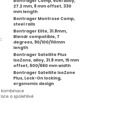
Bontrager Comp, 6061 alloy,
27.2 mm, 8 mm offset, 330
mm length
Bontrager Montrose Comp,
steel rails
Bontrager Elite, 31.8mm,
Blendr compatible, 7
c
:
degrees, 90/100/110mm
length
Bontrager Satellite Plus
IsoZone, alloy, 31.8 mm, 15 mm
offset, 600/660 mm width
Bontrager Satellite IsoZone
Plus, Lock-On locking,
ergonomic design
a kombinace
ace a spolehlivé