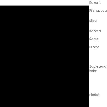
Řazení
:
Přehazova
Kliky
:
Kazeta
:
Řetěz
:
Brzdy
:
Zapletená
kola
:
Pláště
: