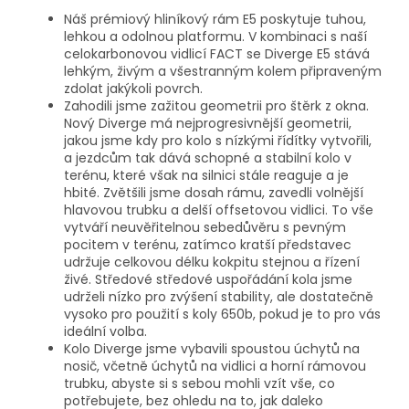
Náš prémiový hliníkový rám E5 poskytuje tuhou,
lehkou a odolnou platformu. V kombinaci s naší
celokarbonovou vidlicí FACT se Diverge E5 stává
lehkým, živým a všestranným kolem připraveným
zdolat jakýkoli povrch.
Zahodili jsme zažitou geometrii pro štěrk z okna.
Nový Diverge má nejprogresivnější geometrii,
jakou jsme kdy pro kolo s nízkými řídítky vytvořili,
a jezdcům tak dává schopné a stabilní kolo v
terénu, které však na silnici stále reaguje a je
hbité. Zvětšili jsme dosah rámu, zavedli volnější
hlavovou trubku a delší offsetovou vidlici. To vše
vytváří neuvěřitelnou sebedůvěru s pevným
pocitem v terénu, zatímco kratší představec
udržuje celkovou délku kokpitu stejnou a řízení
živé. Středové středové uspořádání kola jsme
udrželi nízko pro zvýšení stability, ale dostatečně
vysoko pro použití s ​​koly 650b, pokud je to pro vás
ideální volba.
Kolo Diverge jsme vybavili spoustou úchytů na
nosič, včetně úchytů na vidlici a horní rámovou
trubku, abyste si s sebou mohli vzít vše, co
potřebujete, bez ohledu na to, jak daleko