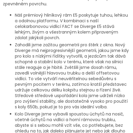
zpevněném povrchu.
Náš prémiový hliníkový rám E5 poskytuje tuhou, lehkou
a odolnou platformu. V kombinaci s naší
celokarbonovou vidlicí FACT se Diverge E5 stává
lehkým, živým a všestranným kolem připraveným
zdolat jakýkoli povrch.
Zahodili jsme zažitou geometrii pro štěrk z okna. Nový
Diverge má nejprogresivnější geometrii, jakou jsme kdy
pro kolo s nízkými řídítky vytvořili, a jezdcům tak dává
schopné a stabilní kolo v terénu, které však na silnici
stále reaguje a je hbité. Zvětšili jsme dosah rámu,
zavedli volnější hlavovou trubku a delší offsetovou
vidlici. To vše vytváří neuvěřitelnou sebedůvěru s
pevným pocitem v terénu, zatímco kratší představec
udržuje celkovou délku kokpitu stejnou a řízení živé.
Středové středové uspořádání kola jsme udrželi nízko
pro zvýšení stability, ale dostatečně vysoko pro použití
s ​​koly 650b, pokud je to pro vás ideální volba.
Kolo Diverge jsme vybavili spoustou úchytů na nosič,
včetně úchytů na vidlici a horní rámovou trubku,
abyste si s sebou mohli vzít vše, co potřebujete, bez
ohledu na to, jak daleko plánujete jet nebo jak dlouho