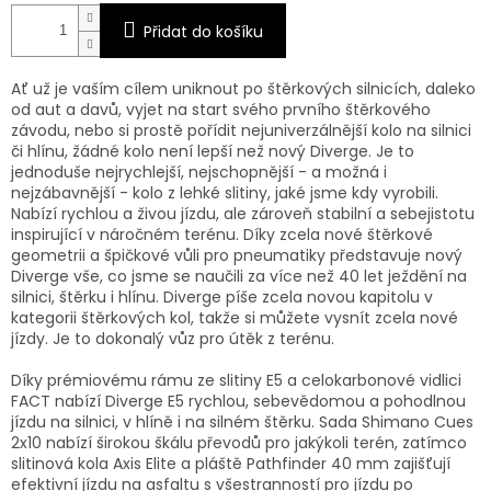
Přidat do košíku
Ať už je vaším cílem uniknout po štěrkových silnicích, daleko
od aut a davů, vyjet na start svého prvního štěrkového
závodu, nebo si prostě pořídit nejuniverzálnější kolo na silnici
či hlínu, žádné kolo není lepší než nový Diverge. Je to
jednoduše nejrychlejší, nejschopnější - a možná i
nejzábavnější - kolo z lehké slitiny, jaké jsme kdy vyrobili.
Nabízí rychlou a živou jízdu, ale zároveň stabilní a sebejistotu
inspirující v náročném terénu. Díky zcela nové štěrkové
geometrii a špičkové vůli pro pneumatiky představuje nový
Diverge vše, co jsme se naučili za více než 40 let ježdění na
silnici, štěrku i hlínu. Diverge píše zcela novou kapitolu v
kategorii štěrkových kol, takže si můžete vysnít zcela nové
jízdy. Je to dokonalý vůz pro útěk z terénu.
Díky prémiovému rámu ze slitiny E5 a celokarbonové vidlici
FACT nabízí Diverge E5 rychlou, sebevědomou a pohodlnou
jízdu na silnici, v hlíně i na silném štěrku. Sada Shimano Cues
2x10 nabízí širokou škálu převodů pro jakýkoli terén, zatímco
slitinová kola Axis Elite a pláště Pathfinder 40 mm zajišťují
efektivní jízdu na asfaltu s všestranností pro jízdu po