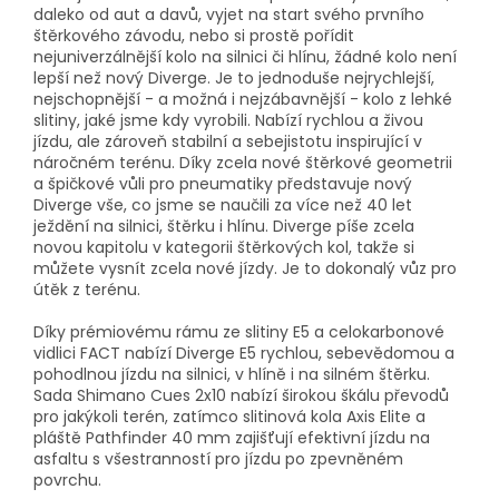
daleko od aut a davů, vyjet na start svého prvního
štěrkového závodu, nebo si prostě pořídit
nejuniverzálnější kolo na silnici či hlínu, žádné kolo není
lepší než nový Diverge. Je to jednoduše nejrychlejší,
nejschopnější - a možná i nejzábavnější - kolo z lehké
slitiny, jaké jsme kdy vyrobili. Nabízí rychlou a živou
jízdu, ale zároveň stabilní a sebejistotu inspirující v
náročném terénu. Díky zcela nové štěrkové geometrii
a špičkové vůli pro pneumatiky představuje nový
Diverge vše, co jsme se naučili za více než 40 let
ježdění na silnici, štěrku i hlínu. Diverge píše zcela
novou kapitolu v kategorii štěrkových kol, takže si
můžete vysnít zcela nové jízdy. Je to dokonalý vůz pro
útěk z terénu.
Díky prémiovému rámu ze slitiny E5 a celokarbonové
vidlici FACT nabízí Diverge E5 rychlou, sebevědomou a
pohodlnou jízdu na silnici, v hlíně i na silném štěrku.
Sada Shimano Cues 2x10 nabízí širokou škálu převodů
pro jakýkoli terén, zatímco slitinová kola Axis Elite a
pláště Pathfinder 40 mm zajišťují efektivní jízdu na
asfaltu s všestranností pro jízdu po zpevněném
povrchu.