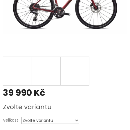
39 990 Kč
Měrná
Zvolte variantu
cena:
Velikost