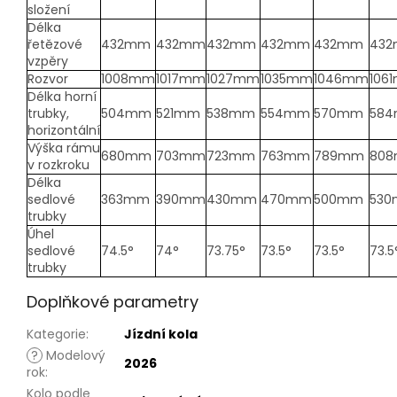
složení
Délka
řetězové
432mm
432mm
432mm
432mm
432mm
43
vzpěry
Rozvor
1008mm
1017mm
1027mm
1035mm
1046mm
106
Délka horní
trubky,
504mm
521mm
538mm
554mm
570mm
58
horizontální
Výška rámu
680mm
703mm
723mm
763mm
789mm
80
v rozkroku
Délka
sedlové
363mm
390mm
430mm
470mm
500mm
53
trubky
Úhel
sedlové
74.5°
74°
73.75°
73.5°
73.5°
73.5
trubky
Doplňkové parametry
Kategorie
:
Jízdní kola
?
Modelový
2026
rok
:
Kolo podle