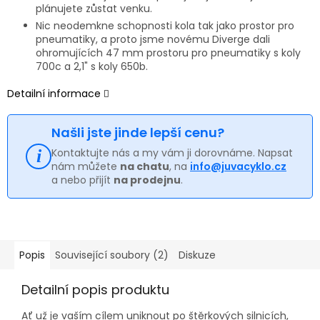
plánujete zůstat venku.
Nic neodemkne schopnosti kola tak jako prostor pro
pneumatiky, a proto jsme novému Diverge dali
ohromujících 47 mm prostoru pro pneumatiky s koly
700c a 2,1" s koly 650b.
Detailní informace
Našli jste jinde lepší cenu?
Kontaktujte nás a my vám ji dorovnáme. Napsat
nám můžete
na chatu
, na
info@juvacyklo.cz
a nebo přijít
na prodejnu
.
Popis
Související soubory (2)
Diskuze
Detailní popis produktu
Ať už je vaším cílem uniknout po štěrkových silnicích,