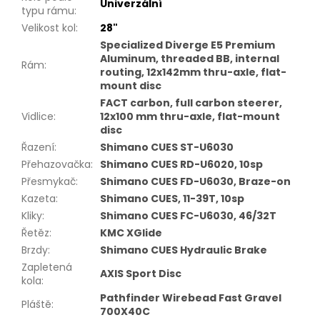
Univerzální
typu rámu
:
Velikost kol
:
28"
Specialized Diverge E5 Premium
Aluminum, threaded BB, internal
Rám
:
routing, 12x142mm thru-axle, flat-
mount disc
FACT carbon, full carbon steerer,
Vidlice
:
12x100 mm thru-axle, flat-mount
disc
Řazení
:
Shimano CUES ST-U6030
Přehazovačka
:
Shimano CUES RD-U6020, 10sp
Přesmykač
:
Shimano CUES FD-U6030, Braze-on
Kazeta
:
Shimano CUES, 11-39T, 10sp
Kliky
:
Shimano CUES FC-U6030, 46/32T
Řetěz
:
KMC XGlide
Brzdy
:
Shimano CUES Hydraulic Brake
Zapletená
AXIS Sport Disc
kola
:
Pathfinder Wirebead Fast Gravel
Pláště
:
700X40C