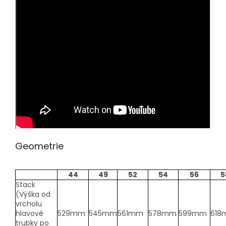
Geometrie
44
49
52
54
56
5
Stack
(Výška od
vrcholu
hlavové
529mm
545mm
561mm
578mm
599mm
61
trubky po