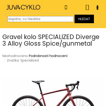
Přejít
na
NÁKUP
obsah
KOŠÍK
HLEDAT
Gravel kolo SPECIALIZED Diverge
3 Alloy Gloss Spice/gunmetal
Průměrné
Neohodnoceno
Podrobnosti hodnocení
hodnocení
Značka:
Specialized
produktu
je
0,0
z
5
hvězdiček.