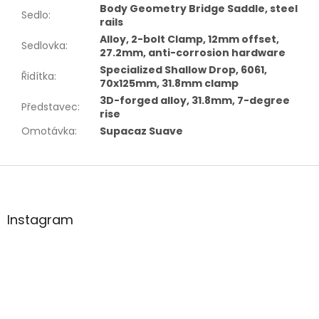
Body Geometry Bridge Saddle, steel
Sedlo
:
rails
Alloy, 2-bolt Clamp, 12mm offset,
Sedlovka
:
27.2mm, anti-corrosion hardware
Specialized Shallow Drop, 6061,
Řidítka
:
70x125mm, 31.8mm clamp
3D-forged alloy, 31.8mm, 7-degree
Představec
:
rise
Omotávka
:
Supacaz Suave
Z
á
p
a
Instagram
t
í