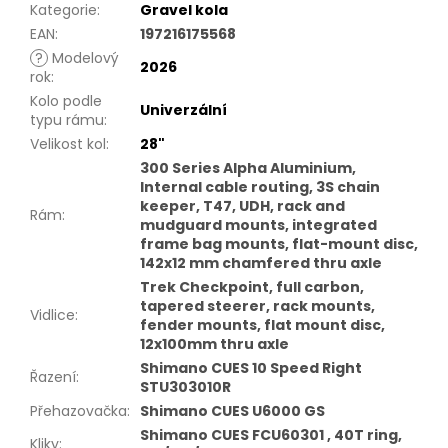
Kategorie
:
Gravel kola
EAN
:
197216175568
?
Modelový
2026
rok
:
Kolo podle
Univerzální
typu rámu
:
Velikost kol
:
28"
300 Series Alpha Aluminium,
Internal cable routing, 3S chain
keeper, T47, UDH, rack and
Rám
:
mudguard mounts, integrated
frame bag mounts, flat-mount disc,
142x12 mm chamfered thru axle
Trek Checkpoint, full carbon,
tapered steerer, rack mounts,
Vidlice
:
fender mounts, flat mount disc,
12x100mm thru axle
Shimano CUES 10 Speed Right
Řazení
:
STU303010R
Přehazovačka
:
Shimano CUES U6000 GS
Shimano CUES FCU60301 , 40T ring,
Kliky
: