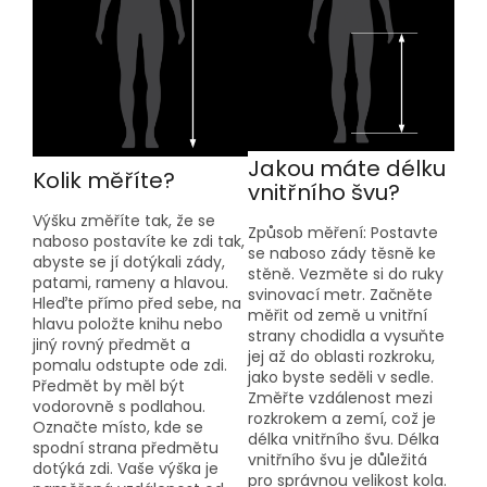
Jakou máte délku
Kolik měříte?
vnitřního švu?
Výšku změříte tak, že se
Způsob měření: Postavte
naboso postavíte ke zdi tak,
se naboso zády těsně ke
abyste se jí dotýkali zády,
stěně. Vezměte si do ruky
patami, rameny a hlavou.
svinovací metr. Začněte
Hleďte přímo před sebe, na
měřit od země u vnitřní
hlavu položte knihu nebo
strany chodidla a vysuňte
jiný rovný předmět a
jej až do oblasti rozkroku,
pomalu odstupte ode zdi.
jako byste seděli v sedle.
Předmět by měl být
Změřte vzdálenost mezi
vodorovně s podlahou.
rozkrokem a zemí, což je
Označte místo, kde se
délka vnitřního švu. Délka
spodní strana předmětu
vnitřního švu je důležitá
dotýká zdi. Vaše výška je
pro správnou velikost kola.