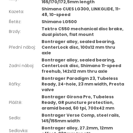
165/170/172,5mm length
Shimano CUES LG300, LINKGLIDE, 11-
Kazeta
:
48, 10-speed
Řetěz
:
Shimano LG500
Tektro C550 mechanical disc brake,
Brzdy
:
dual piston, flat mount
Bontrager alloy, sealed bearing,
Přední náboj
:
CenterLock disc, 100x12 mm thru
axle
Bontrager alloy, sealed bearing,
Zadní náboj
:
CenterLock disc, Shimano 11-speed
freehub, 142x12 mm thru axle
Bontrager Paradigm 23, Tubeless
Ráfky
:
Ready, 24-hole, 23 mm width, Presta
valve
Bontrager Girona Pro, Tubeless
Pláště
:
Ready, GR puncture protection,
aramid bead, 60 tpi, 700x42 mm
Bontrager Verse Comp, steel rails,
Sedlo
:
145/155mm width
Bontrager alloy, 27.2mm, 12mm
Sedlovka
: