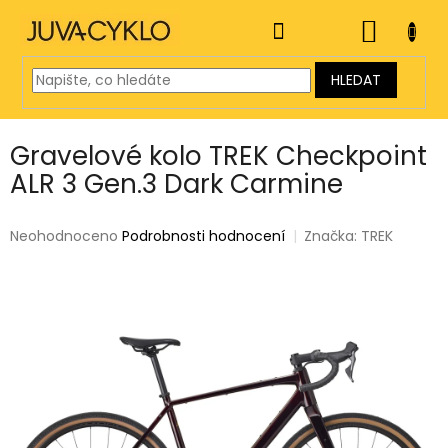
Přejít
na
NÁKUP
obsah
KOŠÍK
HLEDAT
Gravelové kolo TREK Checkpoint
ALR 3 Gen.3 Dark Carmine
Průměrné
Neohodnoceno
Podrobnosti hodnocení
Značka:
TREK
hodnocení
produktu
je
0,0
z
5
hvězdiček.