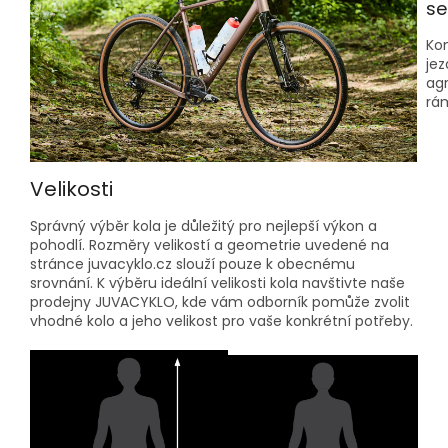
se
Kom
jez
agr
rá
Velikosti
Správný výběr kola je důležitý pro nejlepší výkon a
pohodlí. Rozměry velikostí a geometrie uvedené na
stránce juvacyklo.cz slouží pouze k obecnému
srovnání. K výběru ideální velikosti kola navštivte naše
prodejny JUVACYKLO, kde vám odborník pomůže zvolit
vhodné kolo a jeho velikost pro vaše konkrétní potřeby.