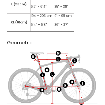
L (58cm)
6'2" - 6'4"
35" - 36"
194 - 203 cm
91 - 95 cm
XL (61cm)
6'4" - 6'8"
36" - 37"
Geometrie