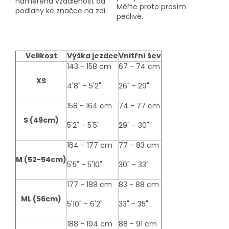
naměřená vzdálenost od
Měřte proto prosím
podlahy ke značce na zdi.
pečlivě.
Velikost
Výška jezdce
Vnitřní šev
size-
143 - 158 cm
67 - 74 cm
table
XS
4'8" - 5'2"
26" - 29"
158 - 164 cm
74 - 77 cm
S (49cm)
5'2" - 5'5"
29" - 30"
164 - 177 cm
77 - 83 cm
M (52-54cm)
5'5" - 5'10"
30" - 33"
177 - 188 cm
83 - 88 cm
ML (56cm)
5'10" - 6'2"
33" - 35"
188 - 194 cm
88 - 91 cm