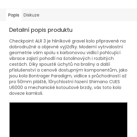
Popis
Diskuze
Detailní popis produktu
Checkpoint ALR 3 je hliníkové gravel kolo připravené na
dobrodružné a objevné vyjížďky. Moderní vytrvalostní
geometrie vám spolu s karbonovou vidlicí pohlcující
vibrace zajistí pohodlí na šotolinových i rozbitých
cestách. Díky spoustě úchytů na brašny a další
příslušenství a cenově dostupným komponentům, jako
jsou kola Bontrager Paradigm, vidlice s průchodností až
pro 50mm pláště, 10rychlostní řazení Shimano CUES
U6000 a mechanické kotoučové brzdy, vás toto kolo
doveze kamkoli.