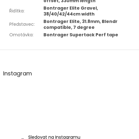
offset, 330mm length
Bontrager Elite Gravel,
Řidítka
:
38/40/42/44cm width
Bontrager Elite, 31.8mm, Blendr
Představec
:
compatible, 7 degree
Omotávka
:
Bontrager Supertack Perf tape
Z
á
p
a
Instagram
t
í
Sledovat na Instagramu