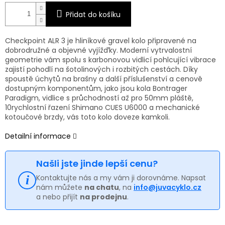
Přidat do košíku
Checkpoint ALR 3 je hliníkové gravel kolo připravené na
dobrodružné a objevné vyjížďky. Moderní vytrvalostní
geometrie vám spolu s karbonovou vidlicí pohlcující vibrace
zajistí pohodlí na šotolinových i rozbitých cestách. Díky
spoustě úchytů na brašny a další příslušenství a cenově
dostupným komponentům, jako jsou kola Bontrager
Paradigm, vidlice s průchodností až pro 50mm pláště,
10rychlostní řazení Shimano CUES U6000 a mechanické
kotoučové brzdy, vás toto kolo doveze kamkoli.
Detailní informace
Našli jste jinde lepší cenu?
Kontaktujte nás a my vám ji dorovnáme. Napsat
nám můžete
na chatu
, na
info@juvacyklo.cz
a nebo přijít
na prodejnu
.