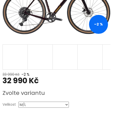
–2 %
33 990 Kč
–2 %
32 990 Kč
Měrná
Zvolte variantu
cena:
Velikost