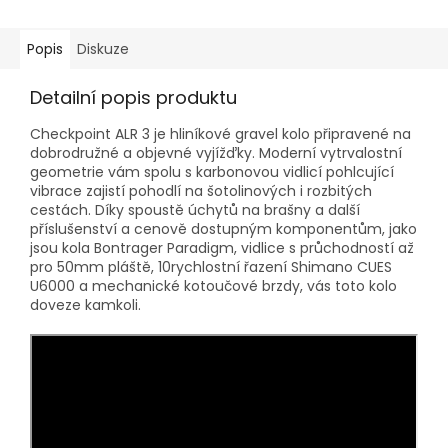
Popis
Diskuze
Detailní popis produktu
Checkpoint ALR 3 je hliníkové gravel kolo připravené na
dobrodružné a objevné vyjížďky. Moderní vytrvalostní
geometrie vám spolu s karbonovou vidlicí pohlcující
vibrace zajistí pohodlí na šotolinových i rozbitých
cestách. Díky spoustě úchytů na brašny a další
příslušenství a cenově dostupným komponentům, jako
jsou kola Bontrager Paradigm, vidlice s průchodností až
pro 50mm pláště, 10rychlostní řazení Shimano CUES
U6000 a mechanické kotoučové brzdy, vás toto kolo
doveze kamkoli.