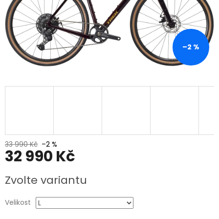
–2 %
33 990 Kč
–2 %
32 990 Kč
Měrná
Zvolte variantu
cena:
Velikost