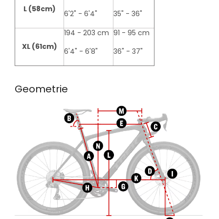
L (58cm)
6'2" - 6'4"
35" - 36"
194 - 203 cm
91 - 95 cm
XL (61cm)
6'4" - 6'8"
36" - 37"
Geometrie