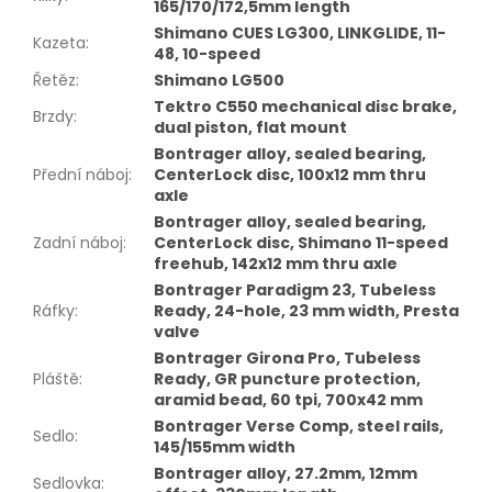
165/170/172,5mm length
Shimano CUES LG300, LINKGLIDE, 11-
Kazeta
:
48, 10-speed
Řetěz
:
Shimano LG500
Tektro C550 mechanical disc brake,
Brzdy
:
dual piston, flat mount
Bontrager alloy, sealed bearing,
Přední náboj
:
CenterLock disc, 100x12 mm thru
axle
Bontrager alloy, sealed bearing,
Zadní náboj
:
CenterLock disc, Shimano 11-speed
freehub, 142x12 mm thru axle
Bontrager Paradigm 23, Tubeless
Ráfky
:
Ready, 24-hole, 23 mm width, Presta
valve
Bontrager Girona Pro, Tubeless
Pláště
:
Ready, GR puncture protection,
aramid bead, 60 tpi, 700x42 mm
Bontrager Verse Comp, steel rails,
Sedlo
:
145/155mm width
Bontrager alloy, 27.2mm, 12mm
Sedlovka
: