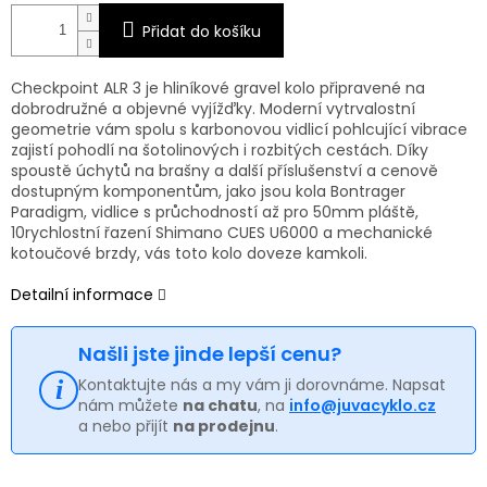
Přidat do košíku
Checkpoint ALR 3 je hliníkové gravel kolo připravené na
dobrodružné a objevné vyjížďky. Moderní vytrvalostní
geometrie vám spolu s karbonovou vidlicí pohlcující vibrace
zajistí pohodlí na šotolinových i rozbitých cestách. Díky
spoustě úchytů na brašny a další příslušenství a cenově
dostupným komponentům, jako jsou kola Bontrager
Paradigm, vidlice s průchodností až pro 50mm pláště,
10rychlostní řazení Shimano CUES U6000 a mechanické
kotoučové brzdy, vás toto kolo doveze kamkoli.
Detailní informace
Našli jste jinde lepší cenu?
Kontaktujte nás a my vám ji dorovnáme. Napsat
nám můžete
na chatu
, na
info@juvacyklo.cz
a nebo přijít
na prodejnu
.