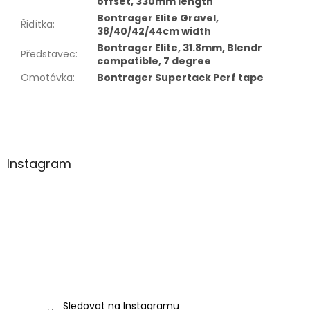
offset, 330mm length
Bontrager Elite Gravel,
Řidítka
:
38/40/42/44cm width
Bontrager Elite, 31.8mm, Blendr
Představec
:
compatible, 7 degree
Omotávka
:
Bontrager Supertack Perf tape
Z
á
p
a
Instagram
t
í
Sledovat na Instagramu