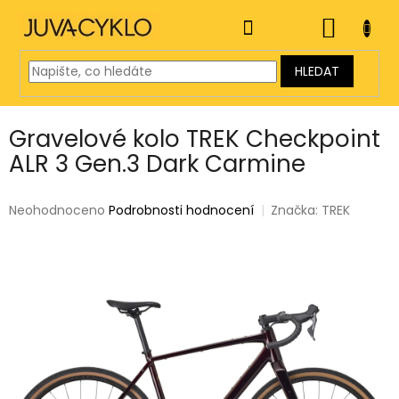
Přejít
na
NÁKUP
obsah
KOŠÍK
HLEDAT
Gravelové kolo TREK Checkpoint
ALR 3 Gen.3 Dark Carmine
Průměrné
Neohodnoceno
Podrobnosti hodnocení
Značka:
TREK
hodnocení
produktu
je
0,0
z
5
hvězdiček.