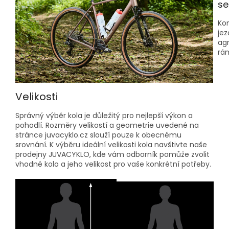
se
Kom
jez
agr
rá
Velikosti
Správný výběr kola je důležitý pro nejlepší výkon a
pohodlí. Rozměry velikostí a geometrie uvedené na
stránce juvacyklo.cz slouží pouze k obecnému
srovnání. K výběru ideální velikosti kola navštivte naše
prodejny JUVACYKLO, kde vám odborník pomůže zvolit
vhodné kolo a jeho velikost pro vaše konkrétní potřeby.