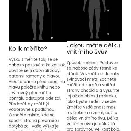
Jakou máte délku
Kolik měříte?
vnitřního švu?
Výšku změříte tak, že se
Způsob měření: Postavte
naboso postavíte ke zdi tak,
se naboso zády těsně ke
abyste se jí dotýkali zády,
stěně. Vezměte si do ruky
patami, rameny a hlavou.
svinovací metr. Začněte
Hleďte přímo před sebe, na
měřit od země u vnitřní
hlavu položte knihu nebo
strany chodidla a vysuňte
jiný rovný předmět a
jej až do oblasti rozkroku,
pomalu odstupte ode zdi.
jako byste seděli v sedle.
Předmět by měl být
Změřte vzdálenost mezi
vodorovně s podlahou.
rozkrokem a zemí, což je
Označte místo, kde se
délka vnitřního švu. Délka
spodní strana předmětu
vnitřního švu je důležitá
dotýká zdi. Vaše výška je
pro správnou velikost kola.