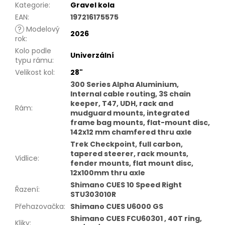
Kategorie
:
Gravel kola
EAN
:
197216175575
?
Modelový
2026
rok
:
Kolo podle
Univerzální
typu rámu
:
Velikost kol
:
28"
300 Series Alpha Aluminium,
Internal cable routing, 3S chain
keeper, T47, UDH, rack and
Rám
:
mudguard mounts, integrated
frame bag mounts, flat-mount disc,
142x12 mm chamfered thru axle
Trek Checkpoint, full carbon,
tapered steerer, rack mounts,
Vidlice
:
fender mounts, flat mount disc,
12x100mm thru axle
Shimano CUES 10 Speed Right
Řazení
:
STU303010R
Přehazovačka
:
Shimano CUES U6000 GS
Shimano CUES FCU60301 , 40T ring,
Kliky
: