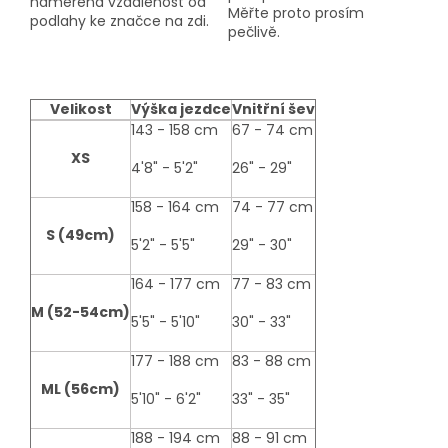
naměřená vzdálenost od
Měřte proto prosím
podlahy ke značce na zdi.
pečlivě.
Velikost
Výška jezdce
Vnitřní šev
size-
143 - 158 cm
67 - 74 cm
table
XS
4'8" - 5'2"
26" - 29"
158 - 164 cm
74 - 77 cm
S (49cm)
5'2" - 5'5"
29" - 30"
164 - 177 cm
77 - 83 cm
M (52-54cm)
5'5" - 5'10"
30" - 33"
177 - 188 cm
83 - 88 cm
ML (56cm)
5'10" - 6'2"
33" - 35"
188 - 194 cm
88 - 91 cm