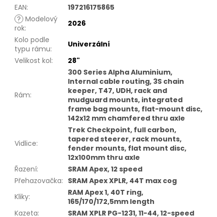
EAN
:
197216175865
?
Modelový
2026
rok
:
Kolo podle
Univerzální
typu rámu
:
Velikost kol
:
28"
300 Series Alpha Aluminium,
Internal cable routing, 3S chain
keeper, T47, UDH, rack and
Rám
:
mudguard mounts, integrated
frame bag mounts, flat-mount disc,
142x12 mm chamfered thru axle
Trek Checkpoint, full carbon,
tapered steerer, rack mounts,
Vidlice
:
fender mounts, flat mount disc,
12x100mm thru axle
Řazení
:
SRAM Apex, 12 speed
Přehazovačka
:
SRAM Apex XPLR, 44T max cog
RAM Apex 1, 40T ring,
Kliky
:
165/170/172,5mm length
Kazeta
:
SRAM XPLR PG-1231, 11-44, 12-speed