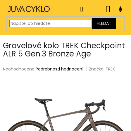
Přejít
na
NÁKUP
obsah
KOŠÍK
HLEDAT
Gravelové kolo TREK Checkpoint
ALR 5 Gen.3 Bronze Age
Průměrné
Neohodnoceno
Podrobnosti hodnocení
Značka:
TREK
hodnocení
produktu
je
0,0
z
5
hvězdiček.