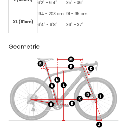
6'2" - 6'4"
35" - 36"
194 - 203 cm
91 - 95 cm
XL (61cm)
6'4" - 6'8"
36" - 37"
Geometrie