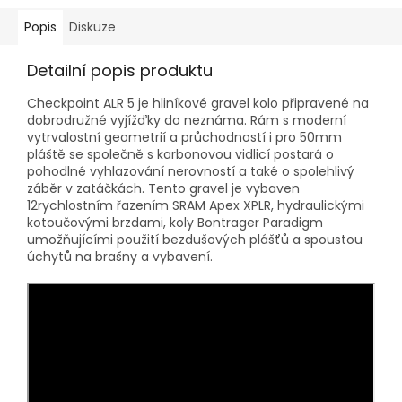
Popis
Diskuze
Detailní popis produktu
Checkpoint ALR 5 je hliníkové gravel kolo připravené na
dobrodružné vyjížďky do neznáma. Rám s moderní
vytrvalostní geometrií a průchodností i pro 50mm
pláště se společně s karbonovou vidlicí postará o
pohodlné vyhlazování nerovností a také o spolehlivý
záběr v zatáčkách. Tento gravel je vybaven
12rychlostním řazením SRAM Apex XPLR, hydraulickými
kotoučovými brzdami, koly Bontrager Paradigm
umožňujícími použití bezdušových plášťů a spoustou
úchytů na brašny a vybavení.