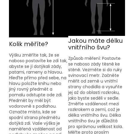
Jakou máte délku
Kolik měříte?
vnitřního švu?
Výšku změříte tak, že se
Způsob měření: Postavte
naboso postavíte ke zdi tak,
se naboso zády těsně ke
abyste se jí dotýkali zády,
stěně. Vezměte si do ruky
patami, rameny a hlavou.
svinovací metr. Začněte
Hleďte přímo před sebe, na
měřit od země u vnitřní
hlavu položte knihu nebo
strany chodidla a vysuňte
jiný rovný předmět a
jej až do oblasti rozkroku,
pomalu odstupte ode zdi.
jako byste seděli v sedle.
Předmět by měl být
Změřte vzdálenost mezi
vodorovně s podlahou.
rozkrokem a zemí, což je
Označte místo, kde se
délka vnitřního švu. Délka
spodní strana předmětu
vnitřního švu je důležitá
dotýká zdi. Vaše výška je
pro správnou velikost kola.
naměřená vzdálenost od
Měřte proto prosím