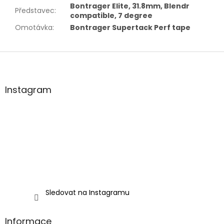
Bontrager Elite, 31.8mm, Blendr
Představec
:
compatible, 7 degree
Omotávka
:
Bontrager Supertack Perf tape
Z
á
p
a
Instagram
t
í
Sledovat na Instagramu
Informace