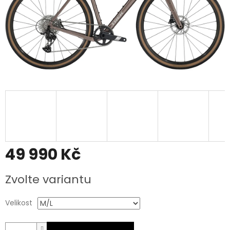
49 990 Kč
Měrná
Zvolte variantu
cena:
Velikost