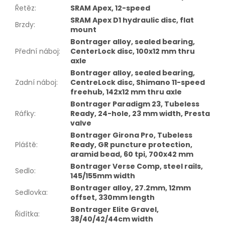
Řetěz
:
SRAM Apex, 12-speed
SRAM Apex D1 hydraulic disc, flat
Brzdy
:
mount
Bontrager alloy, sealed bearing,
Přední náboj
:
CenterLock disc, 100x12 mm thru
axle
Bontrager alloy, sealed bearing,
Zadní náboj
:
CentreLock disc, Shimano 11-speed
freehub, 142x12 mm thru axle
Bontrager Paradigm 23, Tubeless
Ráfky
:
Ready, 24-hole, 23 mm width, Presta
valve
Bontrager Girona Pro, Tubeless
Pláště
:
Ready, GR puncture protection,
aramid bead, 60 tpi, 700x42 mm
Bontrager Verse Comp, steel rails,
Sedlo
:
145/155mm width
Bontrager alloy, 27.2mm, 12mm
Sedlovka
:
offset, 330mm length
Bontrager Elite Gravel,
Řidítka
:
38/40/42/44cm width