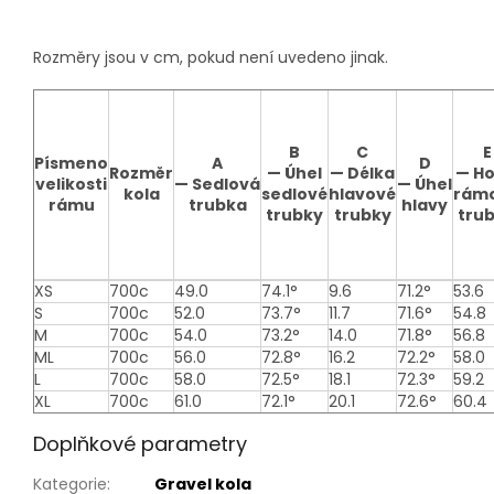
Rozměry jsou v cm, pokud není uvedeno jinak.
B
C
E
Písmeno
A
D
Rozměr
—
Úhel
—
Délka
—
Ho
velikosti
—
Sedlová
—
Úhel
kola
sedlové
hlavové
rám
rámu
trubka
hlavy
trubky
trubky
tru
Sizing
XS
700c
49.0
74.1°
9.6
71.2°
53.6
table
S
700c
52.0
73.7°
11.7
71.6°
54.8
M
700c
54.0
73.2°
14.0
71.8°
56.8
ML
700c
56.0
72.8°
16.2
72.2°
58.0
L
700c
58.0
72.5°
18.1
72.3°
59.2
XL
700c
61.0
72.1°
20.1
72.6°
60.4
Doplňkové parametry
Kategorie
:
Gravel kola