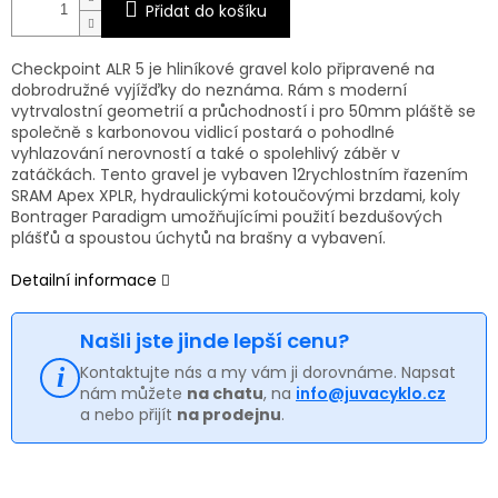
Přidat do košíku
Checkpoint ALR 5 je hliníkové gravel kolo připravené na
dobrodružné vyjížďky do neznáma. Rám s moderní
vytrvalostní geometrií a průchodností i pro 50mm pláště se
společně s karbonovou vidlicí postará o pohodlné
vyhlazování nerovností a také o spolehlivý záběr v
zatáčkách. Tento gravel je vybaven 12rychlostním řazením
SRAM Apex XPLR, hydraulickými kotoučovými brzdami, koly
Bontrager Paradigm umožňujícími použití bezdušových
plášťů a spoustou úchytů na brašny a vybavení.
Detailní informace
Našli jste jinde lepší cenu?
Kontaktujte nás a my vám ji dorovnáme. Napsat
nám můžete
na chatu
, na
info@juvacyklo.cz
a nebo přijít
na prodejnu
.