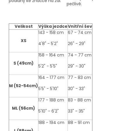
podlahy ke značce na zdi.
pečlivě.
Velikost
Výška jezdce
Vnitřní šev
size-
143 - 158 cm
67 - 74 cm
table
XS
4'8" - 5'2"
26" - 29"
158 - 164 cm
74 - 77 cm
S (49cm)
5'2" - 5'5"
29" - 30"
164 - 177 cm
77 - 83 cm
M (52-54cm)
5'5" - 5'10"
30" - 33"
177 - 188 cm
83 - 88 cm
ML (56cm)
5'10" - 6'2"
33" - 35"
188 - 194 cm
88 - 91 cm
L (58cm)