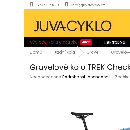
Přejít
572 552 833
info@juvacyklo.cz
na
obsah
Výprodej kol a elektrokol
Elektrokola
Domů
Jízdní kola
Gravel
Gravelové
Gravelové kolo TREK Check
Průměrné
Neohodnoceno
Podrobnosti hodnocení
Značka
hodnocení
produktu
je
0,0
z
5
hvězdiček.