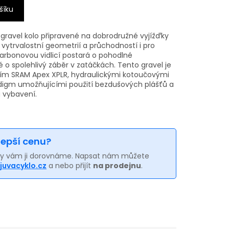
šíku
 gravel kolo připravené na dobrodružné vyjížďky
ytrvalostní geometrií a průchodností i pro
arbonovou vidlicí postará o pohodlné
 o spolehlivý záběr v zatáčkách. Tento gravel je
ím SRAM Apex XPLR, hydraulickými kotoučovými
adigm umožňujícími použití bezdušových plášťů a
 vybavení.
 lepší cenu?
my vám ji dorovnáme. Napsat nám můžete
juvacyklo.cz
a nebo přijít
na prodejnu
.