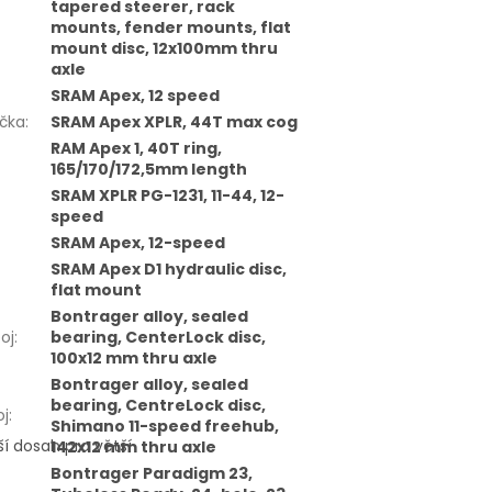
tapered steerer, rack
mounts, fender mounts, flat
mount disc, 12x100mm thru
axle
SRAM Apex, 12 speed
čka
:
SRAM Apex XPLR, 44T max cog
RAM Apex 1, 40T ring,
165/170/172,5mm length
SRAM XPLR PG-1231, 11-44, 12-
speed
SRAM Apex, 12-speed
SRAM Apex D1 hydraulic disc,
flat mount
Bontrager alloy, sealed
oj
:
bearing, CenterLock disc,
100x12 mm thru axle
Bontrager alloy, sealed
bearing, CentreLock disc,
oj
:
Shimano 11-speed freehub,
í dosah pro větší
142x12 mm thru axle
Bontrager Paradigm 23,