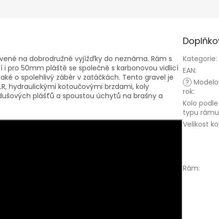
Doplňko
pravené na dobrodružné vyjížďky do neznáma. Rám s
Kategorie
:
 i pro 50mm pláště se společně s karbonovou vidlicí
EAN
:
aké o spolehlivý záběr v zatáčkách. Tento gravel je
?
Modelo
R, hydraulickými kotoučovými brzdami, koly
rok
:
dušových plášťů a spoustou úchytů na brašny a
Kolo podle
typu rámu
Velikost ko
Rám
: