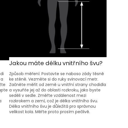
Jakou máte délku vnitřního švu?
di
Způsob měření: Postavte se naboso zády těsně
 a
ke stěně. Vezměte si do ruky svinovací metr.
žte
Začněte měřit od země u vnitřní strany chodidla
upte
a vysuňte jej až do oblasti rozkroku, jako byste
seděli v sedle. Změřte vzdálenost mezi
a
rozkrokem a zemí, což je délka vnitřního švu.
Délka vnitřního švu je důležitá pro správnou
velikost kola. Měřte proto prosím pečlivě.