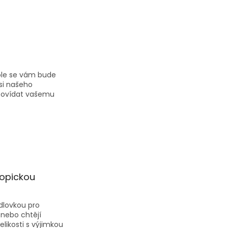
ole se vám bude
 si našeho
dpovídat vašemu
kopickou
edlovkou pro
 nebo chtějí
elikosti s výjimkou