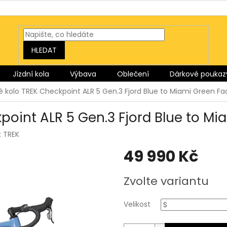
HLEDAT
Jízdní kola
Výbava
Oblečení
Dárkové poukaz
 kolo TREK Checkpoint ALR 5 Gen.3 Fjord Blue to Miami Green Fa
point ALR 5 Gen.3 Fjord Blue to Mi
:
TREK
49 990 Kč
Měrná
Zvolte variantu
cena:
Velikost