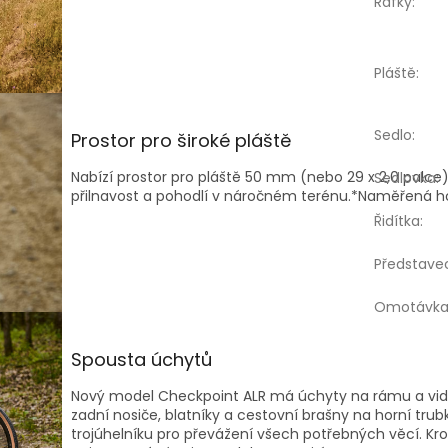
Ráfky
:
Pláště
:
Sedlo
:
Prostor pro široké pláště
Nabízí prostor pro pláště 50 mm (nebo 29 x 2,0 palce)
Sedlovka
:
přilnavost a pohodlí v náročném terénu.*Naměřená h
Řidítka
:
Představe
Omotávk
Spousta úchytů
Nový model Checkpoint ALR má úchyty na rámu a vidli
zadní nosiče, blatníky a cestovní brašny na horní trub
trojúhelníku pro převážení všech potřebných věcí. K