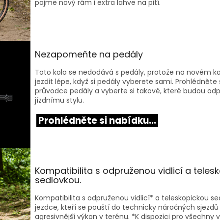
pojme nový rám i extra lahve na pití.
Nezapomeňte na pedály
Toto kolo se nedodává s pedály, protože na novém k
jezdit lépe, když si pedály vyberete sami. Prohlédněte
průvodce pedály a vyberte si takové, které budou o
jízdnímu stylu.
Prohlédněte si nabídku...
Kompatibilita s odpruženou vidlicí a teles
sedlovkou.
Kompatibilita s odpruženou vidlicí* a teleskopickou s
jezdce, kteří se pouští do technicky náročných sjezdů
agresivnější výkon v terénu. *K dispozici pro všechny v