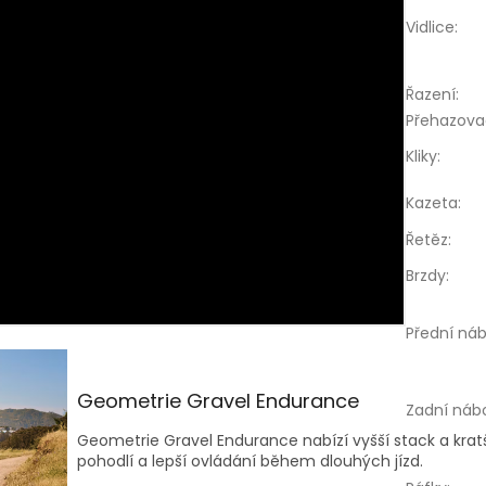
Vidlice
:
Řazení
:
Přehazova
Kliky
:
Kazeta
:
Řetěz
:
Brzdy
:
Přední náb
Geometrie Gravel Endurance
Zadní náb
Geometrie Gravel Endurance nabízí vyšší stack a kratš
pohodlí a lepší ovládání během dlouhých jízd.