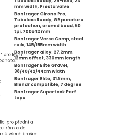
Tubeless Ready, 24-hole, 23
mm width, Presta valve
Bontrager Girona Pro,
Tubeless Ready, GR puncture
protection, aramid bead, 60
tpi, 700x42 mm
Bontrager Verse Comp, steel
rails, 145/155mm width
Bontrager alloy, 27.2mm,
* pro lepší
12mm offset, 330mm length
odnota.
Bontrager Elite Gravel,
38/40/42/44cm width
Bontrager Elite, 31.8mm,
c
:
Blendr compatible, 7 degree
Bontrager Supertack Perf
a
:
tape
ci pro přední a
ku, rám a do
romě všech brašen