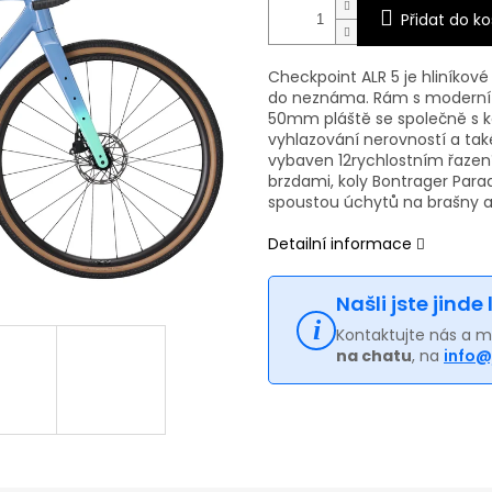
Přidat do ko
Checkpoint ALR 5 je hliníkové
do neznáma. Rám s moderní v
50mm pláště se společně s k
vyhlazování nerovností a také
vybaven 12rychlostním řazen
brzdami, koly Bontrager Par
spoustou úchytů na brašny a
Detailní informace
Našli jste jinde
Kontaktujte nás a 
na chatu
, na
info@