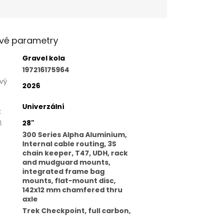
vé parametry
Gravel kola
197216175964
vý
2026
Univerzální
:
l
:
28"
300 Series Alpha Aluminium,
Internal cable routing, 3S
chain keeper, T47, UDH, rack
and mudguard mounts,
integrated frame bag
mounts, flat-mount disc,
142x12 mm chamfered thru
axle
Trek Checkpoint, full carbon,