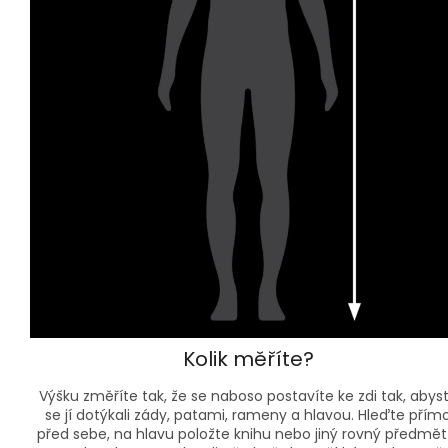
Kolik měříte?
Výšku změříte tak, že se naboso postavíte ke zdi tak, abys
se jí dotýkali zády, patami, rameny a hlavou. Hleďte přím
před sebe, na hlavu položte knihu nebo jiný rovný předmět