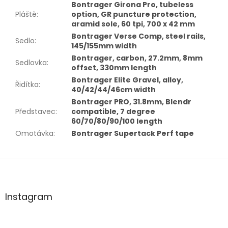
Bontrager Girona Pro, tubeless
Pláště
:
option, GR puncture protection,
aramid sole, 60 tpi, 700 x 42 mm
Bontrager Verse Comp, steel rails,
Sedlo
:
145/155mm width
Bontrager, carbon, 27.2mm, 8mm
Sedlovka
:
offset, 330mm length
Bontrager Elite Gravel, alloy,
Řidítka
:
40/42/44/46cm width
Bontrager PRO, 31.8mm, Blendr
Představec
:
compatible, 7 degree
60/70/80/90/100 length
Omotávka
:
Bontrager Supertack Perf tape
Z
á
p
a
Instagram
t
í