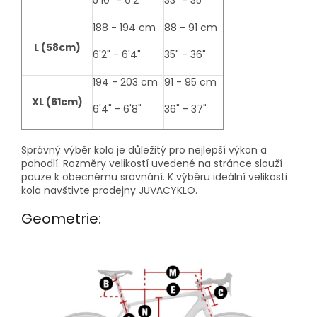
188 - 194 cm
88 - 91 cm
L (58cm)
6'2" - 6'4"
35" - 36"
194 - 203 cm
91 - 95 cm
XL (61cm)
6'4" - 6'8"
36" - 37"
Správný výběr kola je důležitý pro nejlepší výkon a
pohodlí. Rozměry velikostí uvedené na stránce slouží
pouze k obecnému srovnání. K výběru ideální velikosti
kola navštivte prodejny JUVACYKLO.
Geometrie: