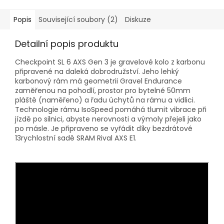
Popis
Související soubory (2)
Diskuze
Detailní popis produktu
Checkpoint SL 6 AXS Gen 3 je gravelové kolo z karbonu
připravené na daleká dobrodružství. Jeho lehký
karbonový rám má geometrii Gravel Endurance
zaměřenou na pohodlí, prostor pro bytelné 50mm
pláště (naměřeno) a řadu úchytů na rámu a vidlici.
Technologie rámu IsoSpeed pomáhá tlumit vibrace při
jízdě po silnici, abyste nerovnosti a výmoly přejeli jako
po másle. Je připraveno se vyřádit díky bezdrátové
13rychlostní sadě SRAM Rival AXS E1.