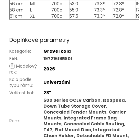
56 cm
ML
700c
53.0
73.3°
72.8°
15
58 cm
L
700c
55.0
73.3°
72.8°
17
61 cm
XL
700c
57.5
73.3°
72.8°
19
Doplňkové parametry
Kategorie
:
Gravel kola
EAN
:
197216195801
?
Modelový
2026
rok
:
Kolo podle
Univerzální
typu rámu
:
Velikost kol
:
28"
500 Series OCLV Carbon, IsoSpeed,
Down Tube Storage Cover,
Concealed Fender Mounts, Carrier
Mounts, Integrated Frame Bag
Rám
:
Mounts, Concealed Cable Routing,
T47, Flat Mount Disc, Integrated
Chain Holder, Detachable FD Mount,