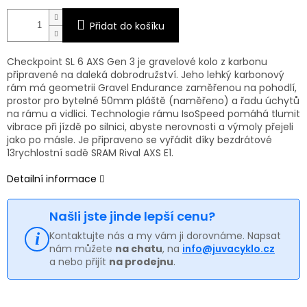
Přidat do košíku
Checkpoint SL 6 AXS Gen 3 je gravelové kolo z karbonu
připravené na daleká dobrodružství. Jeho lehký karbonový
rám má geometrii Gravel Endurance zaměřenou na pohodlí,
prostor pro bytelné 50mm pláště (naměřeno) a řadu úchytů
na rámu a vidlici. Technologie rámu IsoSpeed pomáhá tlumit
vibrace při jízdě po silnici, abyste nerovnosti a výmoly přejeli
jako po másle. Je připraveno se vyřádit díky bezdrátové
13rychlostní sadě SRAM Rival AXS E1.
Detailní informace
Našli jste jinde lepší cenu?
Kontaktujte nás a my vám ji dorovnáme. Napsat
nám můžete
na chatu
, na
info@juvacyklo.cz
a nebo přijít
na prodejnu
.