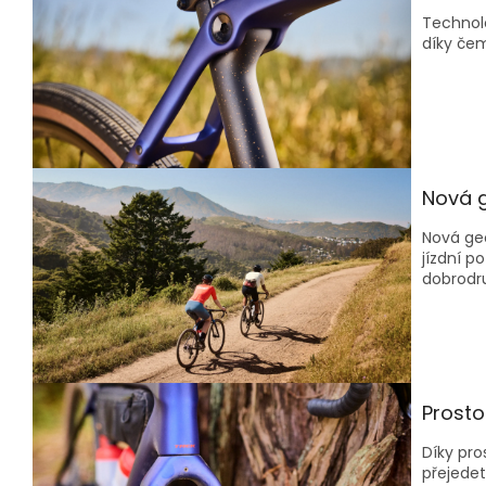
Technol
díky čem
Nová 
Nová ge
jízdní p
dobrodru
Prosto
Díky pr
přejedet