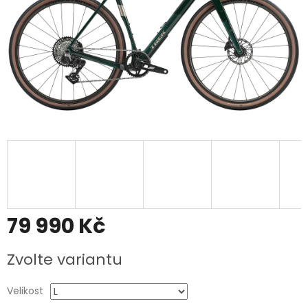
79 990 Kč
Měrná
Zvolte variantu
cena:
Velikost