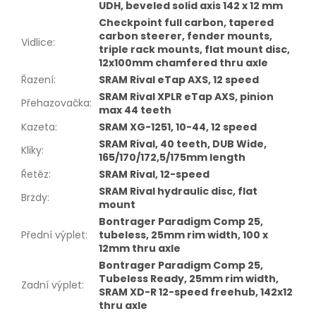
UDH, beveled solid axis 142 x 12 mm
Checkpoint full carbon, tapered
carbon steerer, fender mounts,
Vidlice
:
triple rack mounts, flat mount disc,
12x100mm chamfered thru axle
Řazení
:
SRAM Rival eTap AXS, 12 speed
SRAM Rival XPLR eTap AXS, pinion
Přehazovačka
:
max 44 teeth
Kazeta
:
SRAM XG-1251, 10-44, 12 speed
SRAM Rival, 40 teeth, DUB Wide,
Kliky
:
165/170/172,5/175mm length
Řetěz
:
SRAM Rival, 12-speed
SRAM Rival hydraulic disc, flat
Brzdy
:
mount
Bontrager Paradigm Comp 25,
Přední výplet
:
tubeless, 25mm rim width, 100 x
12mm thru axle
Bontrager Paradigm Comp 25,
Tubeless Ready, 25mm rim width,
Zadní výplet
:
SRAM XD-R 12-speed freehub, 142x12
thru axle