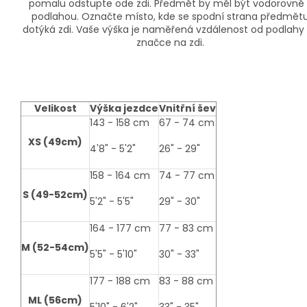
pomalu odstupte ode zdi. Předmět by měl být vodorovně 
podlahou. Označte místo, kde se spodní strana předmět
dotýká zdi. Vaše výška je naměřená vzdálenost od podlahy
značce na zdi.
Velikost
Výška jezdce
Vnitřní šev
size-
143 - 158 cm
67 - 74 cm
table
XS (49cm)
4'8" - 5'2"
26" - 29"
158 - 164 cm
74 - 77 cm
S (49-52cm)
5'2" - 5'5"
29" - 30"
164 - 177 cm
77 - 83 cm
M (52-54cm)
5'5" - 5'10"
30" - 33"
177 - 188 cm
83 - 88 cm
ML (56cm)
5'10" - 6'2"
33" - 35"