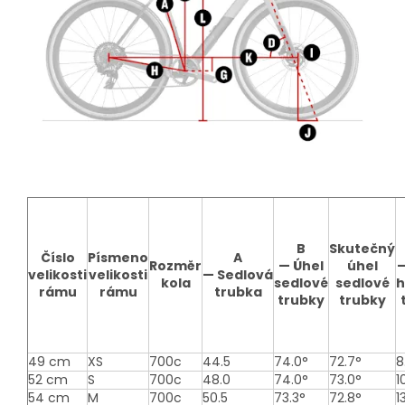
B
Skutečný
Číslo
Písmeno
A
Rozměr
—
Úhel
úhel
velikosti
velikosti
—
Sedlová
kola
sedlové
sedlové
h
rámu
rámu
trubka
trubky
trubky
49 cm
XS
700c
44.5
74.0°
72.7°
8
52 cm
S
700c
48.0
74.0°
73.0°
1
54 cm
M
700c
50.5
73.3°
72.8°
1