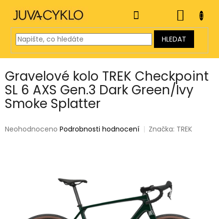
Přejít
na
NÁKUP
obsah
KOŠÍK
HLEDAT
Gravelové kolo TREK Checkpoint
SL 6 AXS Gen.3 Dark Green/Ivy
Smoke Splatter
Průměrné
Neohodnoceno
Podrobnosti hodnocení
Značka:
TREK
hodnocení
produktu
je
0,0
z
5
hvězdiček.