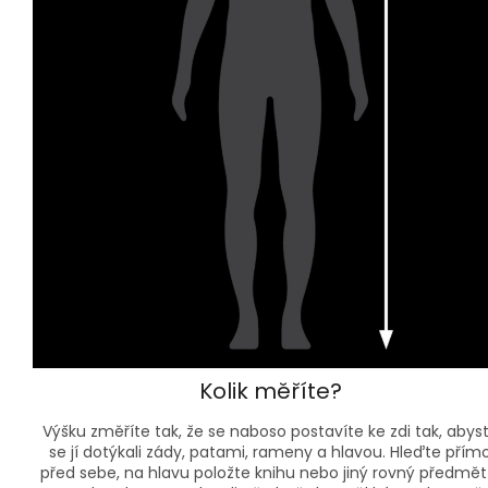
Kolik měříte?
Výšku změříte tak, že se naboso postavíte ke zdi tak, abys
se jí dotýkali zády, patami, rameny a hlavou. Hleďte přím
před sebe, na hlavu položte knihu nebo jiný rovný předmět