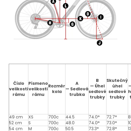
B
Skutečný
Číslo
Písmeno
A
Rozměr
—
Úhel
úhel
velikosti
velikosti
—
Sedlová
kola
sedlové
sedlové
h
rámu
rámu
trubka
trubky
trubky
49 cm
XS
700c
44.5
74.0°
72.7°
8
52 cm
S
700c
48.0
74.0°
73.0°
1
54 cm
M
700c
50.5
73.3°
72.8°
1