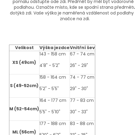
pomalu odstupte ode zdi. Předmět by měl být vodorovně 
podlahou. Označte místo, kde se spodní strana předmět
dotýká zdi. Vaše výška je naměřená vzdálenost od podlahy
značce na zdi.
Velikost
Výška jezdce
Vnitřní šev
size-
143 - 158 cm
67 - 74 cm
table
XS (49cm)
4'8" - 5'2"
26" - 29"
158 - 164 cm
74 - 77 cm
S (49-52cm)
5'2" - 5'5"
29" - 30"
164 - 177 cm
77 - 83 cm
M (52-54cm)
5'5" - 5'10"
30" - 33"
177 - 188 cm
83 - 88 cm
ML (56cm)
5'10" - 6'2"
33" - 35"