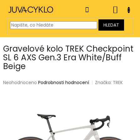
Přejít
na
NÁKUP
obsah
KOŠÍK
HLEDAT
Gravelové kolo TREK Checkpoint
SL 6 AXS Gen.3 Era White/Buff
Beige
Průměrné
Neohodnoceno
Podrobnosti hodnocení
Značka:
TREK
hodnocení
produktu
je
0,0
z
5
hvězdiček.