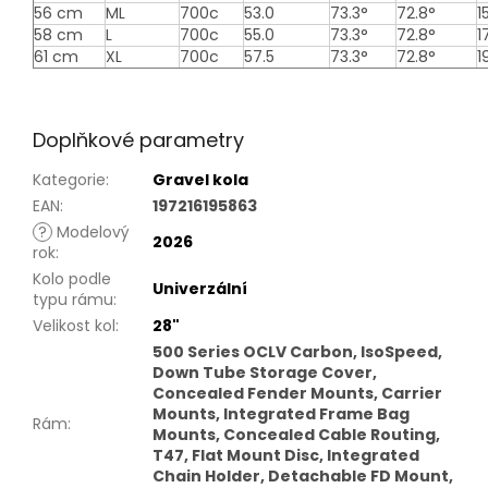
56 cm
ML
700c
53.0
73.3°
72.8°
15
58 cm
L
700c
55.0
73.3°
72.8°
17
61 cm
XL
700c
57.5
73.3°
72.8°
19
Doplňkové parametry
Kategorie
:
Gravel kola
EAN
:
197216195863
?
Modelový
2026
rok
:
Kolo podle
Univerzální
typu rámu
:
Velikost kol
:
28"
500 Series OCLV Carbon, IsoSpeed,
Down Tube Storage Cover,
Concealed Fender Mounts, Carrier
Mounts, Integrated Frame Bag
Rám
:
Mounts, Concealed Cable Routing,
T47, Flat Mount Disc, Integrated
Chain Holder, Detachable FD Mount,