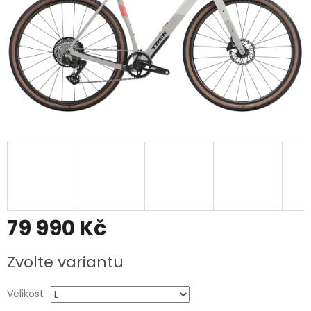
79 990 Kč
Měrná
Zvolte variantu
cena:
Velikost