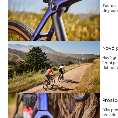
Technol
díky čem
Nová 
Nová ge
jízdní p
dobrodru
Prosto
Díky pr
přejedet