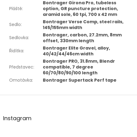
Bontrager Girona Pro, tubeless
Pláště
:
option, GR puncture protection,
aramid sole, 60 tpi, 700 x 42 mm
Bontrager Verse Comp, steel rails,
Sedlo
:
145/155mm width
Bontrager, carbon, 27.2mm, 8mm
Sedlovka
:
offset, 330mm length
Bontrager Elite Gravel, alloy,
Řidítka
:
40/42/44/46cm width
Bontrager PRO, 31.8mm, Blendr
Představec
:
compatible, 7 degree
60/70/80/90/100 length
Omotávka
:
Bontrager Supertack Perf tape
Z
á
p
a
Instagram
t
í