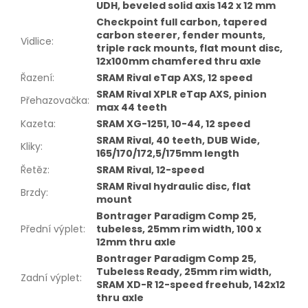
UDH, beveled solid axis 142 x 12 mm
Checkpoint full carbon, tapered
carbon steerer, fender mounts,
Vidlice
:
triple rack mounts, flat mount disc,
12x100mm chamfered thru axle
Řazení
:
SRAM Rival eTap AXS, 12 speed
SRAM Rival XPLR eTap AXS, pinion
Přehazovačka
:
max 44 teeth
Kazeta
:
SRAM XG-1251, 10-44, 12 speed
SRAM Rival, 40 teeth, DUB Wide,
Kliky
:
165/170/172,5/175mm length
Řetěz
:
SRAM Rival, 12-speed
SRAM Rival hydraulic disc, flat
Brzdy
:
mount
Bontrager Paradigm Comp 25,
Přední výplet
:
tubeless, 25mm rim width, 100 x
12mm thru axle
Bontrager Paradigm Comp 25,
Tubeless Ready, 25mm rim width,
Zadní výplet
:
SRAM XD-R 12-speed freehub, 142x12
thru axle