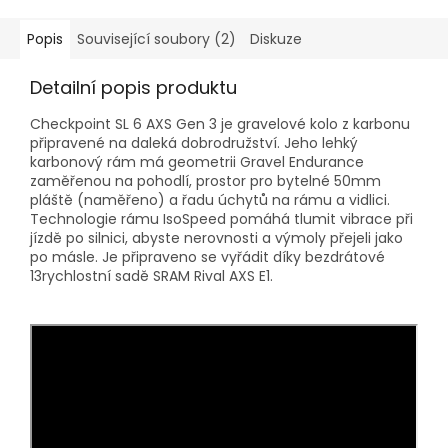
Popis
Související soubory (2)
Diskuze
Detailní popis produktu
Checkpoint SL 6 AXS Gen 3 je gravelové kolo z karbonu
připravené na daleká dobrodružství. Jeho lehký
karbonový rám má geometrii Gravel Endurance
zaměřenou na pohodlí, prostor pro bytelné 50mm
pláště (naměřeno) a řadu úchytů na rámu a vidlici.
Technologie rámu IsoSpeed pomáhá tlumit vibrace při
jízdě po silnici, abyste nerovnosti a výmoly přejeli jako
po másle. Je připraveno se vyřádit díky bezdrátové
13rychlostní sadě SRAM Rival AXS E1.