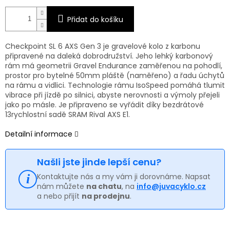
Přidat do košíku
Checkpoint SL 6 AXS Gen 3 je gravelové kolo z karbonu
připravené na daleká dobrodružství. Jeho lehký karbonový
rám má geometrii Gravel Endurance zaměřenou na pohodlí,
prostor pro bytelné 50mm pláště (naměřeno) a řadu úchytů
na rámu a vidlici. Technologie rámu IsoSpeed pomáhá tlumit
vibrace při jízdě po silnici, abyste nerovnosti a výmoly přejeli
jako po másle. Je připraveno se vyřádit díky bezdrátové
13rychlostní sadě SRAM Rival AXS E1.
Detailní informace
Našli jste jinde lepší cenu?
Kontaktujte nás a my vám ji dorovnáme. Napsat
nám můžete
na chatu
, na
info@juvacyklo.cz
a nebo přijít
na prodejnu
.