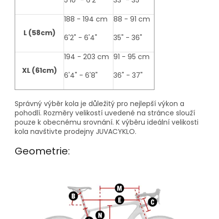
188 - 194 cm
88 - 91 cm
L (58cm)
6'2" - 6'4"
35" - 36"
194 - 203 cm
91 - 95 cm
XL (61cm)
6'4" - 6'8"
36" - 37"
Správný výběr kola je důležitý pro nejlepší výkon a
pohodlí. Rozměry velikostí uvedené na stránce slouží
pouze k obecnému srovnání. K výběru ideální velikosti
kola navštivte prodejny JUVACYKLO.
Geometrie: