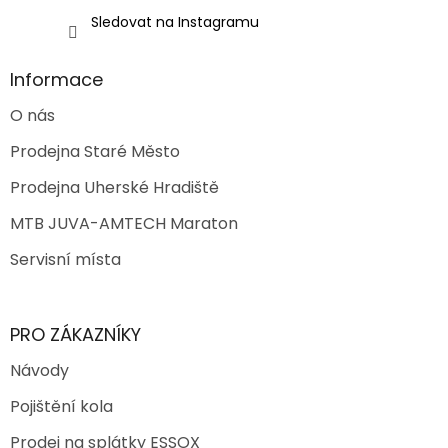
i
Sledovat na Instagramu
s
u
Informace
O nás
Prodejna Staré Město
Prodejna Uherské Hradiště
MTB JUVA-AMTECH Maraton
Servisní místa
PRO ZÁKAZNÍKY
Návody
Pojištění kola
Prodej na splátky ESSOX