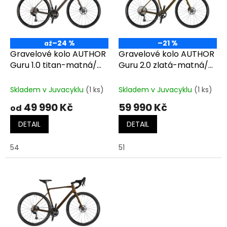
t
s
ů
p
r
o
–24 %
–21 %
až
d
Gravelové kolo AUTHOR
Gravelové kolo AUTHOR
u
Guru 1.0 titan-matná/
Guru 2.0 zlatá-matná/
k
černá
černá
t
Skladem v Juvacyklu
(1 ks)
Skladem v Juvacyklu
(1 ks)
ů
49 990 Kč
59 990 Kč
od
DETAIL
DETAIL
54
51