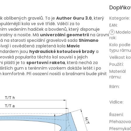
Doplňko
ik oblíbených gravelů. To je
Author Guru 3.0
, který
Kategorie
:
pulárnější kola ve své třídě. Vděčí za to
EAN
:
řním vedením hadiček a bovdenů, který disponuje
?
Modelo
brašny a nosiče. Má
univerzální geometrii
na úrovni
rok
:
á na starosti speciální gravelová sada
Shimano
Kolo podle
spívají i osvědčená zapletená kola
Mavic
typu rámu
tandardem jsou
hydraulické kotoučové brzdy
a
ovská popularita těchto kol souvisí s jejich
Velikost ko
 plášti je to
sportovní raketa
, která nechá za
Použití
:
ití širších gum s terénním vzorkem dokáže letět i po
Materiál
 komfortně. Při osazení nosiči a brašnami bude plnit
rámu
:
Rám
:
Vidlice
:
Řazení
:
Přehazova
Přesmyka