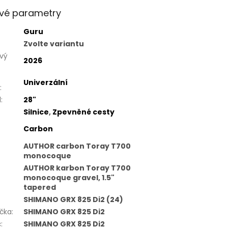
vé parametry
Guru
Zvolte variantu
vý
2026
Univerzální
:
l
:
28"
Silnice
,
Zpevněné cesty
Carbon
AUTHOR carbon Toray T700
monocoque
AUTHOR karbon Toray T700
monocoque gravel, 1.5"
tapered
SHIMANO GRX 825 Di2 (24)
čka
:
SHIMANO GRX 825 Di2
č
:
SHIMANO GRX 825 Di2