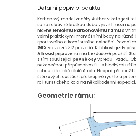
Detailní popis produktu
Karbonový model značky Author v kategorii tol
se za relativně krátkou dobu vyšvihl mezi nejpo
hlavně
lehkému karbonovému rámu
s vnit
velmi praktickými montážními body na různé 
sportovního a komfortního naladění. Řazení m
GRX
ve verzi 2×12 převodů. K lehkosti jízdy při
Allroad
připravená i na bezdušové použití. S
s tím související
pevné osy
vpředu i vzadu. Obr
nekonečnou přizpůsobivostí – s hladkými užšími
sebou i klasická silniční kola. Naopak při použ
štěrkových cestách překvapivě rychle a přitom
roli turistického kola na několikadenní expedici.
Geometrie rámu: