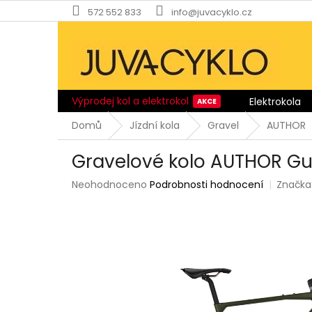
Přejít
572 552 833
info@juvacyklo.cz
na
obsah
Výprodej kol a elektrokol
Elektrokola
Domů
Jízdní kola
Gravel
AUTHOR
Gravelové kolo AUTHOR Gu
Průměrné
Neohodnoceno
Podrobnosti hodnocení
Značka
hodnocení
produktu
je
0,0
z
5
hvězdiček.