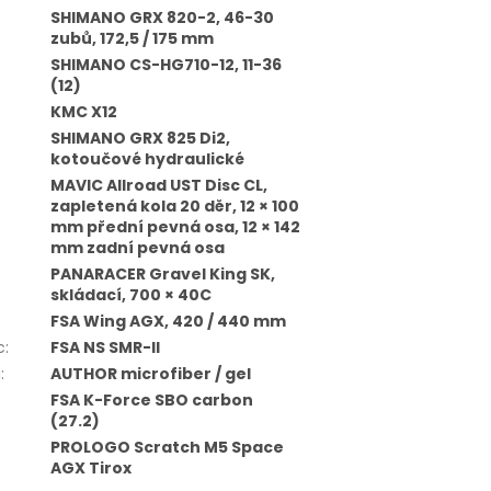
SHIMANO GRX 820-2, 46-30
zubů, 172,5 / 175 mm
SHIMANO CS-HG710-12, 11-36
(12)
KMC X12
SHIMANO GRX 825 Di2,
kotoučové hydraulické
MAVIC Allroad UST Disc CL,
zapletená kola 20 děr, 12 × 100
mm přední pevná osa, 12 × 142
mm zadní pevná osa
PANARACER Gravel King SK,
skládací, 700 × 40C
FSA Wing AGX, 420 / 440 mm
c
:
FSA NS SMR-II
a
:
AUTHOR microfiber / gel
FSA K-Force SBO carbon
(27.2)
PROLOGO Scratch M5 Space
AGX Tirox