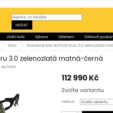
HLEDAT
Jízdní kola
Výbava
Oblečení
Dárkové poukaz
Guru
Gravelové kolo AUTHOR Guru 3.0 zelenozlatá ma
ru 3.0 zelenozlatá matná-černá
:
AUTHOR
112 990 Kč
Měrná
Zvolte variantu
cena:
Velikost