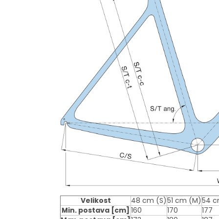
Velikost
48 cm (S)
51 cm (M)
54 c
Min. postava
[cm]
160
170
177