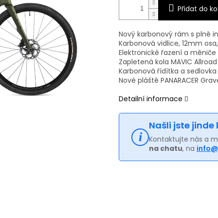
Přidat do ko
Nový karbonový rám s plně 
Karbonová vidlice, 12mm osa
Elektronické řazení a měniče 
Zapletená kola MAVIC Allroad
Karbonová řídítka a sedlovka
Nové pláště PANARACER Gravel
Detailní informace
Našli jste jinde
Kontaktujte nás a 
na chatu
, na
info@