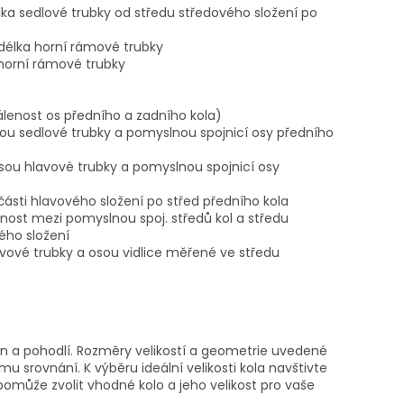
lka sedlové trubky od středu středového složení po
í délka horní rámové trubky
 horní rámové trubky
álenost os předního a zadního kola)
sou sedlové trubky a pomyslnou spojnicí osy předního
sou hlavové trubky a pomyslnou spojnicí osy
 části hlavového složení po střed předního kola
nost mezi pomyslnou spoj. středů kol a středu
ého složení
avové trubky a osou vidlice měřené ve středu
kon a pohodlí. Rozměry velikostí a geometrie uvedené
u srovnání. K výběru ideální velikosti kola navštivte
může zvolit vhodné kolo a jeho velikost pro vaše