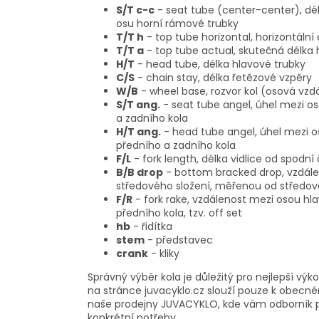
S/T c-c
- seat tube (center-center), dé
osu horní rámové trubky
T/T h
- top tube horizontal, horizontáln
T/T a
- top tube actual, skutečná délka
H/T
- head tube, délka hlavové trubky
C/S
- chain stay, délka řetězové vzpěry
W/B
- wheel base, rozvor kol (osová vzd
S/T ang.
- seat tube angel, úhel mezi o
a zadního kola
H/T ang.
- head tube angel, úhel mezi o
předního a zadního kola
F/L
- fork length, délka vidlice od spodní
B/B drop
- bottom bracked drop, vzdále
středového složení, měřenou od středov
F/R
- fork rake, vzdálenost mezi osou hl
předního kola, tzv. off set
hb
- řidítka
stem
- představec
crank
- kliky
Správný výběr kola je důležitý pro nejlepší vý
na stránce juvacyklo.cz slouží pouze k obecném
naše prodejny JUVACYKLO, kde vám odborník po
konkrétní potřeby.