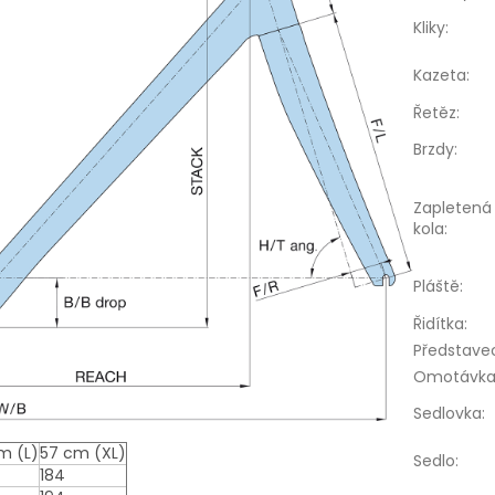
Kliky
:
Kazeta
:
Řetěz
:
Brzdy
:
Zapletená
kola
:
Pláště
:
Řidítka
:
Představe
Omotávk
Sedlovka
:
m (L)
57 cm (XL)
Sedlo
:
184