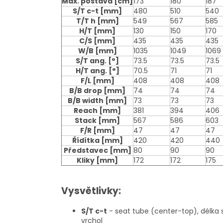
Max. postava
[cm]
173
180
187
S/T c-t
[mm]
480
510
540
T/T h
[mm]
549
567
585
H/T
[mm]
130
150
170
C/S
[mm]
435
435
435
W/B
[mm]
1035
1049
1069
S/T ang.
[°]
73.5
73.5
73.5
H/T ang.
[°]
70.5
71
71
F/L
[mm]
408
408
408
B/B drop
[mm]
74
74
74
B/B width
[mm]
73
73
73
Reach
[mm]
381
394
406
Stack
[mm]
567
586
603
F/R
[mm]
47
47
47
Řídítka
[mm]
420
420
440
Představec
[mm]
80
90
90
Kliky
[mm]
172
172
175
Vysvětlivky:
S/T c-t
- seat tube (center-top), délka 
vrchol