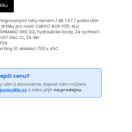
šíku
integrovanými tahy rámem / BB T47 / patka UDH
, držáky pro nosič CARGO ACR-F05-ALU
SHIMANO GRX Di2, hydraulické brzdy, 24 rychlostí
 UST Disc CL, 24 děr
 FSA
 King X1, skládací 700 x 45C
 lepší cenu?
my vám ji dorovnáme. Napsat nám můžete
juvacyklo.cz
a nebo přijít
na prodejnu
.