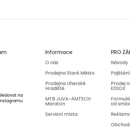
ram
Informace
PRO ZÁ
O nás
Návody
Prodejna Staré Město
Pojištění
Prodejna Uherské
Prodej n
Hradiště
ESSOX
Sledovat na
MTB JUVA-AMTECH
Formulá
Instagramu
Maraton
od smlo
Servisní místa
Reklama
Obchod