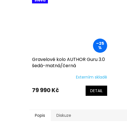
Sleva
–25
%
Gravelové kolo AUTHOR Guru 3.0
šedá-matná/černá
Externím skladě
79 990 Kč
DETAIL
Popis
Diskuze