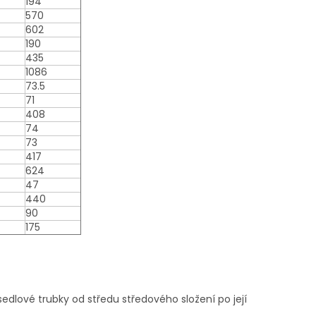
194
570
602
190
435
1086
73.5
71
408
74
73
417
624
47
440
90
175
sedlové trubky od středu středového složení po její