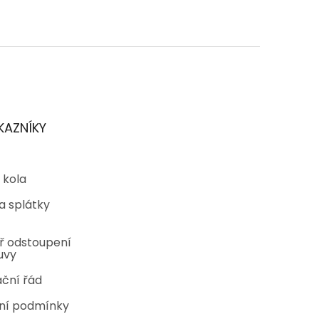
KAZNÍKY
 kola
a splátky
ř odstoupení
uvy
ční řád
ní podmínky