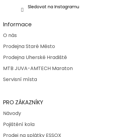
i
Sledovat na Instagramu
s
u
Informace
O nás
Prodejna Staré Město
Prodejna Uherské Hradiště
MTB JUVA-AMTECH Maraton
Servisní místa
PRO ZÁKAZNÍKY
Návody
Pojištění kola
Prodej na splátky ESSOX