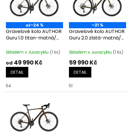
t
s
ů
p
r
o
–24 %
–21 %
až
d
Gravelové kolo AUTHOR
Gravelové kolo AUTHOR
u
Guru 1.0 titan-matná/
Guru 2.0 zlatá-matná/
k
černá
černá
t
Skladem v Juvacyklu
(1 ks)
Skladem v Juvacyklu
(1 ks)
ů
49 990 Kč
59 990 Kč
od
DETAIL
DETAIL
54
51