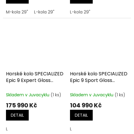
M-kola 29"
L-kola 29"
L-kola 29"
Horské kolo SPECIALIZED
Horské kolo SPECIALIZED
Epic 9 Expert Gloss
Epic 9 Sport Gloss
Carbon / White
Dolomite Metallic /
Metallic Obsidian
Skladem v Juvacyklu
(1 ks)
Skladem v Juvacyklu
(1 ks)
175 990 Kč
104 990 Kč
DETAIL
DETAIL
L
L