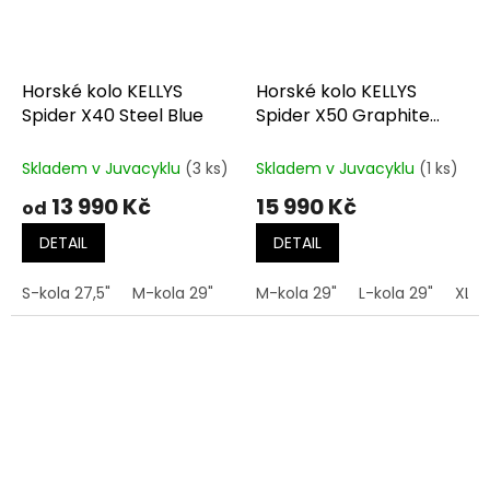
Horské kolo KELLYS
Horské kolo KELLYS
Spider X40 Steel Blue
Spider X50 Graphite
Grey
Skladem v Juvacyklu
(3 ks)
Skladem v Juvacyklu
(1 ks)
13 990 Kč
15 990 Kč
od
DETAIL
DETAIL
S-kola 27,5"
M-kola 29"
L-kola 29"
M-kola 29"
L-kola 29"
XL-k