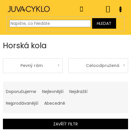
Přejít
na
NÁKUP
obsah
KOŠÍK
HLEDAT
Horská kola
Pevný rám
Celoodpružená
Ř
a
Doporučujeme
Nejlevnější
Nejdražší
z
e
Nejprodávanější
Abecedně
n
í
p
ZAVŘÍT FILTR
r