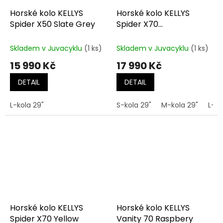
Horské kolo KELLYS
Horské kolo KELLYS
Spider X50 Slate Grey
Spider X70
Thunderstorm Blue
Skladem v Juvacyklu
(1 ks)
Skladem v Juvacyklu
(1 ks)
15 990 Kč
17 990 Kč
DETAIL
DETAIL
L-kola 29"
S-kola 29"
M-kola 29"
L-ko
Horské kolo KELLYS
Horské kolo KELLYS
Spider X70 Yellow
Vanity 70 Raspbery