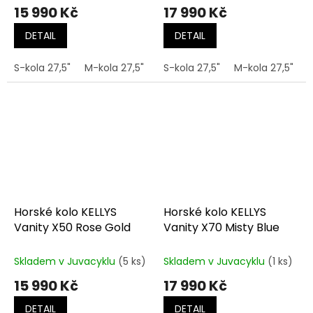
15 990 Kč
17 990 Kč
DETAIL
DETAIL
S-kola 27,5"
M-kola 27,5"
S-kola 27,5"
M-kola 27,5"
M
Horské kolo KELLYS
Horské kolo KELLYS
Vanity X50 Rose Gold
Vanity X70 Misty Blue
Skladem v Juvacyklu
(5 ks)
Skladem v Juvacyklu
(1 ks)
15 990 Kč
17 990 Kč
DETAIL
DETAIL