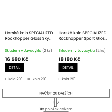
Horské kolo SPECIALIZED
Horské kolo SPECIALIZED
Rockhopper Gloss Sky
Rockhopper Sport Gloss
Blue / Majesty Blue
Dune White / Oasis
Mettalic
Skladem v Juvacyklu
(2 ks)
Skladem v Juvacyklu
(2 ks)
16 590 Kč
19 190 Kč
DETAIL
DETAIL
L-kola 29"
XL-kola 29"
L-kola 29"
NAČÍST 20 DALŠÍCH
S
1
6
t
O
r
112
položek celkem
v