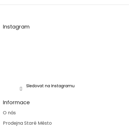
Z
á
p
a
Instagram
t
í
Sledovat na Instagramu
Informace
O nás
Prodejna Staré Město