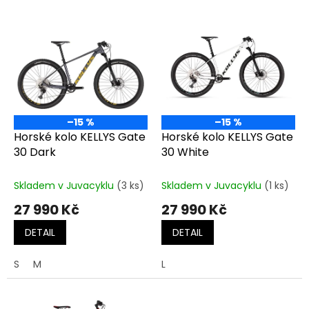
o
V
d
ý
u
p
k
i
t
s
ů
p
r
o
–15 %
–15 %
d
Horské kolo KELLYS Gate
Horské kolo KELLYS Gate
u
30 Dark
30 White
k
t
Skladem v Juvacyklu
(3 ks)
Skladem v Juvacyklu
(1 ks)
ů
27 990 Kč
27 990 Kč
DETAIL
DETAIL
S
M
L