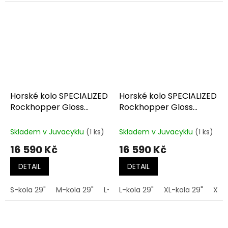
Horské kolo SPECIALIZED
Horské kolo SPECIALIZED
Rockhopper Gloss
Rockhopper Gloss
Lagoon Blue
Obsidian Dune White
Skladem v Juvacyklu
(1 ks)
Skladem v Juvacyklu
(1 ks)
16 590 Kč
16 590 Kč
DETAIL
DETAIL
S-kola 29"
M-kola 29"
L-kola 29"
L-kola 29"
XL-kola 29"
XXL-