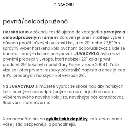
á
l
NAHORU
n
á
k
o
d
v
pevná/celoodpružená
a
á
c
n
í
Horská kola
v základu rozdělujeme do kategorií
s pevným a
í
p
celoodpruženým rámem
. Zároveň je dnes složitější výběr z
r
důvodu použití různých velikostí kol, a to 29“ nebo 27,5".Pro
v
správný výběr horského kola bychom doporučili zvážit, kde se
k
budete s daným kolem pohybovat.
JUVACYKLO
bylo mezi
y
prvními prodejci v Evropě, kteří nabízeli 29" kola (první
v
prodané 29" kolo byl model Gary Fisher v roce 2004). Tato
ý
vize se i přes prvotní rozpaky zákazníků naplnila a dnes je cca
p
90%
prodaných horských kol velikosti 29".
i
s
Na
JUVACYKLO
si můžete vybrat ze široké nabídky horských
u
kol s pevným i celoodpruženým rámem. A jestli si nejste
výběrem svého nového kola jistí, neváhejte nás kontaktovat.
Rádi vám s pomůžeme.
Nezapomeňte ani na
cyklistické doplňky
, se kterými bude
vaše jízda bezpečnější a pohodlnější.