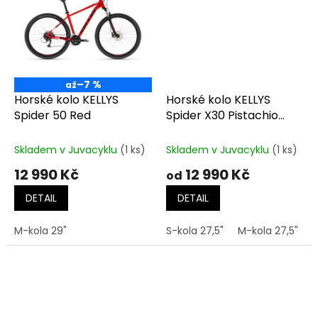
–7 %
až
Horské kolo KELLYS
Horské kolo KELLYS
Spider 50 Red
Spider X30 Pistachio
Green
Skladem v Juvacyklu
(1 ks)
Skladem v Juvacyklu
(1 ks)
12 990 Kč
12 990 Kč
od
DETAIL
DETAIL
M-kola 29"
S-kola 27,5"
M-kola 27,5"
M