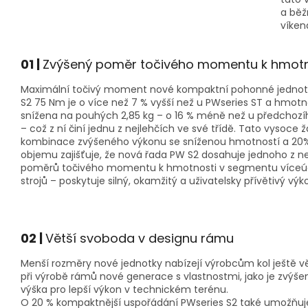
a běž
víken
01
|
Zvýšený poměr točivého momentu k hmotn
Maximální točivý moment nové kompaktní pohonné jednot
S2 75 Nm je o více než 7 % vyšší než u PWseries ST a hmotn
snížena na pouhých 2,85 kg – o 16 % méně než u předchozí
– což z ní činí jednu z nejlehčích ve své třídě.
Tato vysoce ž
kombinace zvýšeného výkonu se sníženou hmotností a 20
objemu zajišťuje, že nová řada PW S2 dosahuje jednoho z n
poměrů točivého momentu k hmotnosti v segmentu víceú
strojů – poskytuje silný, okamžitý a uživatelsky přívětivý výko
02
|
Větší svoboda v designu rámu
Menší rozměry nové jednotky nabízejí výrobcům kol ještě v
při výrobě rámů nové generace s vlastnostmi, jako je zvýše
výška pro lepší výkon v technickém terénu.
O 20 % kompaktnější uspořádání PWseries S2 také umožňu