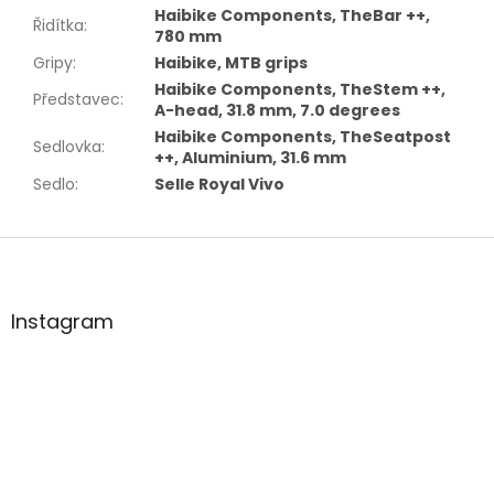
Haibike Components, TheBar ++,
Řidítka
:
780 mm
Gripy
:
Haibike, MTB grips
Haibike Components, TheStem ++,
Představec
:
A-head, 31.8 mm, 7.0 degrees
Haibike Components, TheSeatpost
Sedlovka
:
++, Aluminium, 31.6 mm
Sedlo
:
Selle Royal Vivo
Z
á
p
a
Instagram
t
í