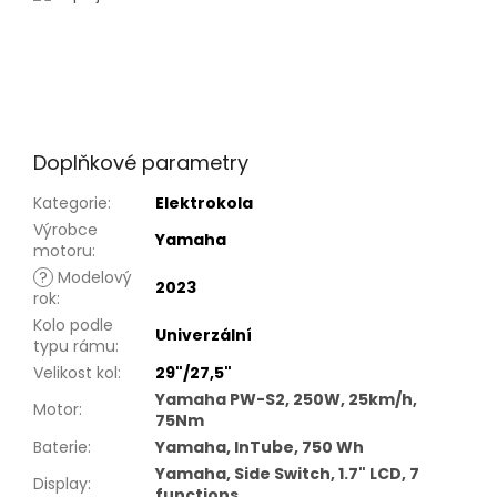
Doplňkové parametry
Kategorie
:
Elektrokola
Výrobce
Yamaha
motoru
:
?
Modelový
2023
rok
:
Kolo podle
Univerzální
typu rámu
:
Velikost kol
:
29"/27,5"
Yamaha PW-S2, 250W, 25km/h,
Motor
:
75Nm
Baterie
:
Yamaha, InTube, 750 Wh
Yamaha, Side Switch, 1.7" LCD, 7
Display
:
functions