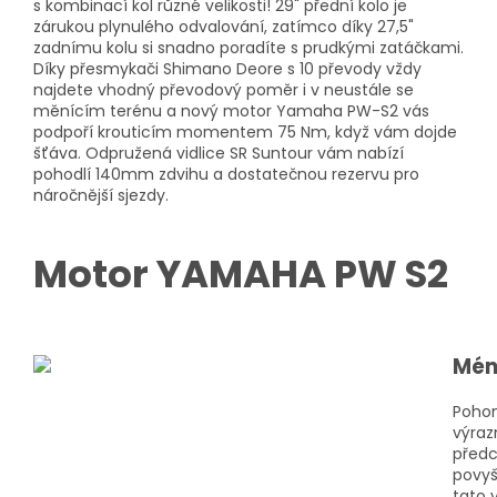
s kombinací kol různé velikosti! 29" přední kolo je
zárukou plynulého odvalování, zatímco díky 27,5"
zadnímu kolu si snadno poradíte s prudkými zatáčkami.
Díky přesmykači Shimano Deore s 10 převody vždy
najdete vhodný převodový poměr i v neustále se
měnícím terénu a nový motor Yamaha PW-S2 vás
podpoří krouticím momentem 75 Nm, když vám dojde
šťáva. Odpružená vidlice SR Suntour vám nabízí
pohodlí 140mm zdvihu a dostatečnou rezervu pro
náročnější sjezdy.
Motor YAMAHA PW S2
Mén
Pohon
výraz
předc
povyš
tato 