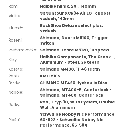
Rám
:
Haibike hliník, 29", 140mm
SR Suntour XCR34 Air LO-R Boost,
Vidlice
:
vzduch, 140mm
RockShox Deluxe select plus,
Tlumič
:
vzduch
Shimano, Deore M6100, Trigger
Řazení
:
switch
Přehazovačka
:
Shimano Deore M5120, 10 speed
Haibike Components, The Crank +,
Kliky
:
Aluminium - Steel, 36 teeth
Kazeta
:
Shimano M4100, 11-46 teeth
Řetěz
:
KMC e10S
Brzdy
:
SHIMANO MT420 Hydraulic Disc
Shimano, MT400-B, Centerlock -
Náboje
:
Shimano, MT400, Centerlock
Rodi, Tryp 30, With Eyelets, Double
Ráfky
:
Wall, Aluminium
Schwalbe Nobby Nic Performance,
Pláště
:
60-622 - Schwalbe Nobby Nic
Performance, 65-584