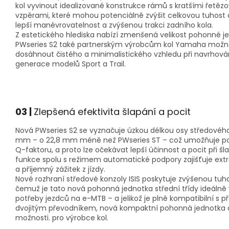
kol vyvinout idealizované konstrukce rámů s kratšími řetěz
vzpěrami, které mohou potenciálně zvýšit celkovou tuhost
lepší manévrovatelnost a zvýšenou trakci zadního kola.
Z estetického hlediska nabízí zmenšená velikost pohonné j
PWseries S2 také partnerským výrobcům kol Yamaha možn
dosáhnout čistého a minimalistického vzhledu při navrhová
generace modelů Sport a Trail.
03
|
Zlepšená efektivita šlapání a pocit
Nová PWseries S2 se vyznačuje úzkou délkou osy středového
mm – o 22,8 mm méně než PWseries ST – což umožňuje po
Q-faktoru, a proto lze očekávat lepší účinnost a pocit při šl
funkce spolu s režimem automatické podpory zajišťuje ex
a příjemný zážitek z jízdy.
Nové rozhraní středové konzoly ISIS poskytuje zvýšenou tuho
čemuž je tato nová pohonná jednotka střední třídy ideálně
potřeby jezdců na e-MTB – a jelikož je plně kompatibilní s 
dvojitým převodníkem, nová kompaktní pohonná jednotka o
možnosti. pro výrobce kol.