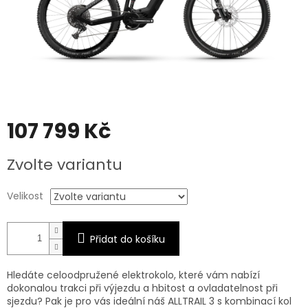
107 799 Kč
Měrná
Zvolte variantu
cena:
Velikost
Přidat do košíku
Hledáte celoodpružené elektrokolo, které vám nabízí
dokonalou trakci při výjezdu a hbitost a ovladatelnost při
sjezdu? Pak je pro vás ideální náš ALLTRAIL 3 s kombinací kol