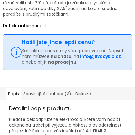
různé velikosti! 29" přední kolo je zárukou plynulého
odvalování, zatímco díky 27,5" zadnímu kolu si snadno
poradíte s prudkými zatáčkami.
Detailní informace
Našli jste jinde lepší cenu?
Kontaktujte nás a my vám ji dorovnáme. Napsat
nám můžete
na chatu
, na
info@juvacyklo.cz
a nebo přijít
na prodejnu
.
Popis
Související soubory (2)
Diskuze
Detailní popis produktu
Hledáte celoodpružené elektrokolo, které vám nabízí
dokonalou trakci při výjezdu a hbitost a ovladatelnost
při sjezdu? Pak je pro vás ideální náš ALLTRAIL 3