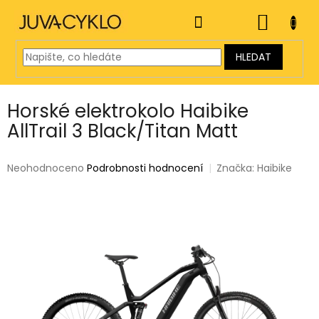
Přejít
na
NÁKUP
obsah
KOŠÍK
HLEDAT
Horské elektrokolo Haibike
AllTrail 3 Black/Titan Matt
Průměrné
Neohodnoceno
Podrobnosti hodnocení
Značka:
Haibike
hodnocení
produktu
je
0,0
z
5
hvězdiček.