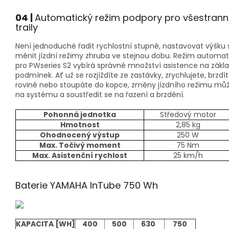
04
|
Automatický režim podpory pro všestrann
traily
Není jednoduché řadit rychlostní stupně, nastavovat výšku
měnit jízdní režimy zhruba ve stejnou dobu.
Režim automat
pro PWseries S2 vybírá správné množství asistence na zákla
podmínek.
Ať už se rozjíždíte ze zastávky, zrychlujete, brzdí
rovině nebo stoupáte do kopce, změny jízdního režimu mů
na systému a soustředit se na řazení a brzdění.
Pohonná jednotka
Středový motor
Hmotnost
2,85 kg
Ohodnocený výstup
250 W
Max.
Točivý moment
75 Nm
Max.
Asistenční rychlost
25 km/h
Baterie YAMAHA InTube 750 Wh
KAPACITA [WH]
400
500
630
750