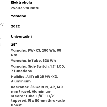
Elektrokola
Zvolte variantu
Yamaha
vý
2022
Univerzální
:
l
:
29"
Yamaha, PW-X3, 250 Wh, 85
Nm
Yamaha, InTube, 630 Wh
Yamaha, Side Switch, 1.7" LCD,
7 functions
Haibike, AllTrail 29 PW-X3,
Aluminium
RockShox, 35 Gold RL, Air, 140
mm travel, Aluminium
steerer tube 1 1/8" - 1 1/2"
tapered, 15 x 110mm thru-axle
Boost