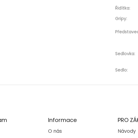
Řidítka
:
Gripy
:
Představe
Sedlovka
:
Sedlo
:
ram
Informace
PRO ZÁ
O nás
Návody