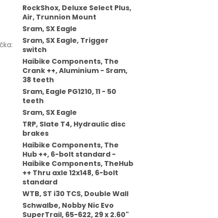
RockShox, Deluxe Select Plus,
Air, Trunnion Mount
Sram, SX Eagle
Sram, SX Eagle, Trigger
čka
:
switch
Haibike Components, The
Crank ++, Aluminium - Sram,
38 teeth
Sram, Eagle PG1210, 11 - 50
teeth
Sram, SX Eagle
TRP, Slate T4, Hydraulic disc
brakes
Haibike Components, The
Hub ++, 6-bolt standard -
Haibike Components, TheHub
++ Thru axle 12x148, 6-bolt
standard
WTB, ST i30 TCS, Double Wall
Schwalbe, Nobby Nic Evo
SuperTrail, 65-622, 29 x 2.60"