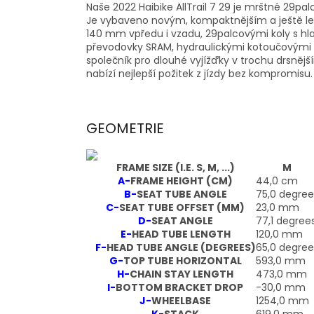
Naše 2022 Haibike AllTrail 7 29 je mrštné 29pa
Je vybaveno novým, kompaktnějším a ještě 
140 mm vpředu i vzadu, 29palcovými koly s 
převodovky SRAM, hydraulickými kotoučovými b
společník pro dlouhé vyjížďky v trochu drsněj
nabízí nejlepší požitek z jízdy bez kompromisu.
GEOMETRIE
FRAME SIZE (I.E. S, M, ...)
M
A-
FRAME HEIGHT (CM)
44,0 cm
B-
SEAT TUBE ANGLE
75,0 degree
C-
SEAT TUBE OFFSET (MM)
23,0 mm
D-
SEAT ANGLE
77,1 degree
E-
HEAD TUBE LENGTH
120,0 mm
F-
HEAD TUBE ANGLE (DEGREES)
65,0 degree
G-
TOP TUBE HORIZONTAL
593,0 mm
H-
CHAIN STAY LENGTH
473,0 mm
I-
BOTTOM BRACKET DROP
-30,0 mm
J-
WHEELBASE
1254,0 mm
K-
STACK
619,0 mm