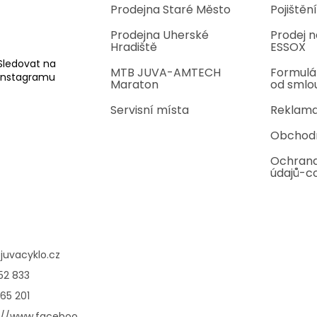
Prodejna Staré Město
Pojištění
Prodejna Uherské
Prodej n
Hradiště
ESSOX
Sledovat na
MTB JUVA-AMTECH
Formulá
Instagramu
Maraton
od smlo
Servisní místa
Reklama
Obchod
Ochrana
údajů-c
@
juvacyklo.cz
52 833
65 201
://www.faceboo