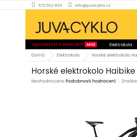
Přejít
572 552 833
info@juvacyklo.cz
na
obsah
Výprodej kol a elektrokol
Elektrokola
Domů
Elektrokola
Horské elektrokolo Ha
Horské elektrokolo Haibike 
Průměrné
Neohodnoceno
Podrobnosti hodnocení
Značka
hodnocení
produktu
je
0,0
z
5
hvězdiček.