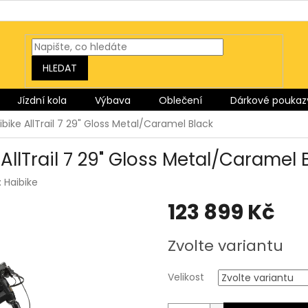
HLEDAT
Jízdní kola
Výbava
Oblečení
Dárkové poukaz
ibike AllTrail 7 29" Gloss Metal/Caramel Black
AllTrail 7 29" Gloss Metal/Caramel 
:
Haibike
123 899 Kč
Měrná
Zvolte variantu
cena:
Velikost