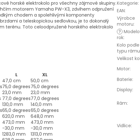
lcové horské elektrokolo pro všechny zájmové skupiny.
Kategorie
:
lehčím motorem Yamaha PW-X3, zdvihem odpružení
EAN
:
hladkým chodem a spolehlivými komponenty
Výrobce
rzdami a teleskopickou sedlovkou, je to dokonalý
motoru
:
ším terénu. Toto celoodpružené horského elektrokolo
?
Modelo
rok
:
Kolo podle
typu rámu
Velikost ko
Motor
:
L
XL
Baterie
:
47,0 cm
50,0 cm
s
75,0 degrees
75,0 degrees
Display
:
23,0 mm
23,0 mm
s
77,0 degrees
77,0 degrees
Rám
:
130,0 mm
140,0 mm
s
65,0 degrees
65,0 degrees
620,0 mm
648,0 mm
473,0 mm
473,0 mm
Vidlice
:
-30,0 mm
-30,0 mm
1283,0 mm
1313,0 mm
628,0 mm
637,0 mm