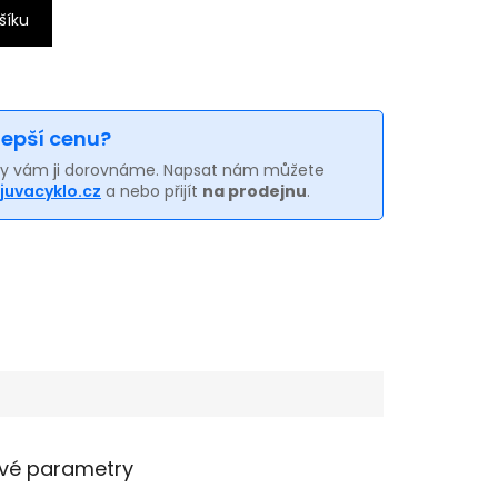
šíku
 lepší cenu?
my vám ji dorovnáme. Napsat nám můžete
juvacyklo.cz
a nebo přijít
na prodejnu
.
vé parametry