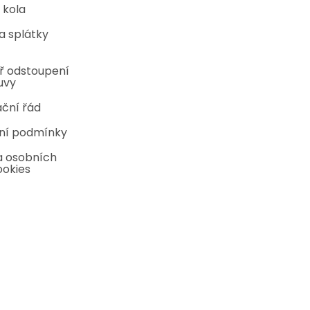
 kola
a splátky
ř odstoupení
uvy
ční řád
ní podmínky
 osobních
ookies