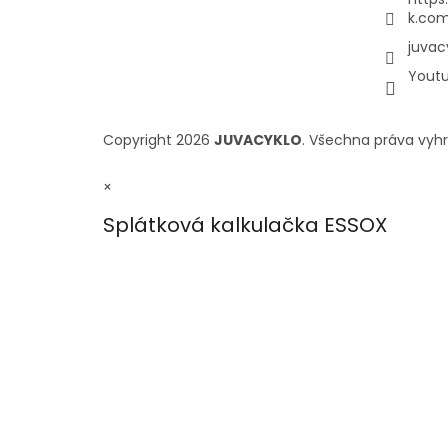
k.com
juvac
Yout
Copyright 2026
JUVACYKLO
. Všechna práva vyh
×
Splátková kalkulačka ESSOX