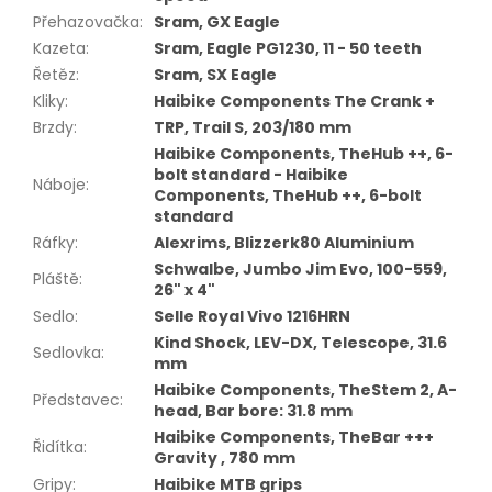
Přehazovačka
:
Sram, GX Eagle
Kazeta
:
Sram, Eagle PG1230, 11 - 50 teeth
Řetěz
:
Sram, SX Eagle
Kliky
:
Haibike Components The Crank +
Brzdy
:
TRP, Trail S, 203/180 mm
Haibike Components, TheHub ++, 6-
bolt standard - Haibike
Náboje
:
Components, TheHub ++, 6-bolt
standard
Ráfky
:
Alexrims, Blizzerk80 Aluminium
Schwalbe, Jumbo Jim Evo, 100-559,
Pláště
:
26" x 4"
Sedlo
:
Selle Royal Vivo 1216HRN
Kind Shock, LEV-DX, Telescope, 31.6
Sedlovka
:
mm
Haibike Components, TheStem 2, A-
Představec
:
head, Bar bore: 31.8 mm
Haibike Components, TheBar +++
Řidítka
:
Gravity , 780 mm
Gripy
:
Haibike MTB grips