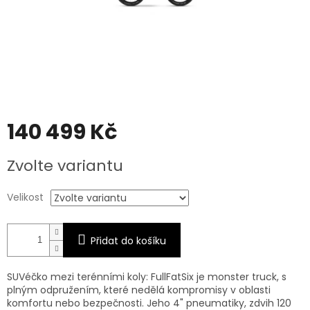
140 499 Kč
Měrná
Zvolte variantu
cena:
Velikost
Přidat do košíku
SUVéčko mezi terénními koly: FullFatSix je monster truck, s
plným odpružením, které nedělá kompromisy v oblasti
komfortu nebo bezpečnosti. Jeho 4" pneumatiky, zdvih 120