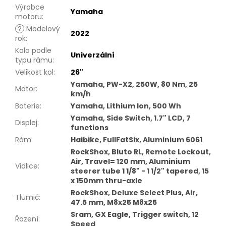
Výrobce
Yamaha
motoru
:
?
Modelový
2022
rok
:
Kolo podle
Univerzální
typu rámu
:
Velikost kol
:
26"
Yamaha, PW-X2, 250W, 80 Nm, 25
Motor
:
km/h
Baterie
:
Yamaha, Lithium Ion, 500 Wh
Yamaha, Side Switch, 1.7" LCD, 7
Displej
:
functions
Rám
:
Haibike, FullFatSix, Aluminium 6061
RockShox, Bluto RL, Remote Lockout,
Air, Travel= 120 mm, Aluminium
Vidlice
:
steerer tube 1 1/8" - 1 1/2" tapered, 15
x 150mm thru-axle
RockShox, Deluxe Select Plus, Air,
Tlumič
:
47.5 mm, M8x25 M8x25
Sram, GX Eagle, Trigger switch, 12
Řazení
:
Speed