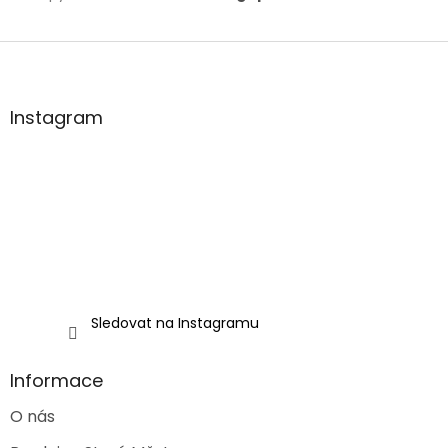
Z
á
p
a
Instagram
t
í
Sledovat na Instagramu
Informace
O nás