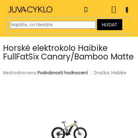
Přejít
na
NÁKUP
obsah
KOŠÍK
HLEDAT
Horské elektrokolo Haibike
FullFatSix Canary/Bamboo Matte
Průměrné
Neohodnoceno
Podrobnosti hodnocení
Značka:
Haibike
hodnocení
produktu
je
0,0
z
5
hvězdiček.