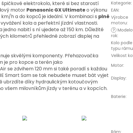
 špičkové elektrokolo, které si bez starostí
Kategorie
:
edový motor
Panasonic GX Ultimate
o výkonu
EAN
:
km/h a do kopců je ideální. V kombinaci s
plně
Výrobce
vyvážení kola a perfektní jízdní vlastnosti.
motoru
:
a jedno nabití s ní ujedete až 150 km. Důležité
?
Modelo
tých kilometrů přehledně zobrazí displej na
rok
:
Kolo podle
typu rámu
ponuje skvělými komponenty. Přehazovačka
Velikost ko
 je pro kopce a terén jako
Motor
:
Air se zdvihem 120 mm si také poradí s každou
E Smart Sam
se tak nebudete muset bát vyjet
Display
:
ně ubrzdíte díky hydraulickým kotoučovým
no všem milovníkům jízdy v terénu a v kopcích.
Baterie
:
Rám
: