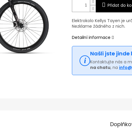
Přidat do ko
Elektrokolo Kellys Tayen je u
Nezklame žádného z nich.
Detailní informace
Našli jste jinde
Kontaktujte nás a 
na chatu
, na
info@
Doplňko