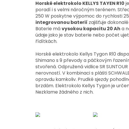
Horské elektrokolo KELLYS TAYEN R10
je
poradí i s velmi náročným terénem. Stř
250 W poskytne výpomoc do rychlosti 25 
integrovanou baterií
zajišťuje dokonalé 
Baterie má
vysokou kapacitu 20 Ah
a n
údaje jako je stav baterie nebo počet uje
řídítkách.
Horské elektrokolo Kellys Tygon R10 dis
Shimano s 9 převody a páčkovým řazením
stvořená. Odpružená vidlice SR SUNTOUR 
nerovností. V kombinaci s plášti
SCHWALB
opravdu kamkoliv. Prudké sjezdy pohodl
brzdám. Elektrokolo Kellys Tygon je urče
Nezklame žádného z nich.