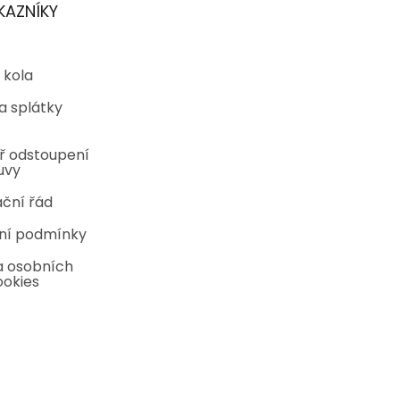
KAZNÍKY
 kola
a splátky
ř odstoupení
uvy
ční řád
ní podmínky
 osobních
ookies