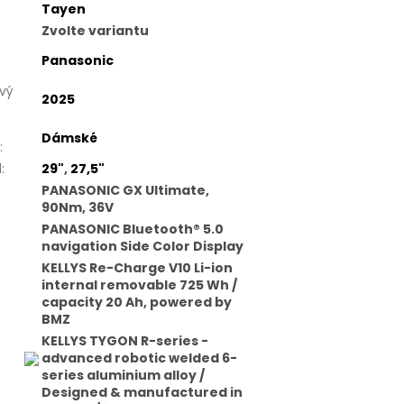
Tayen
Zvolte variantu
Panasonic
vý
2025
Dámské
:
l
:
29"
,
27,5"
PANASONIC GX Ultimate,
90Nm, 36V
PANASONIC Bluetooth® 5.0
navigation Side Color Display
KELLYS Re-Charge V10 Li-ion
internal removable 725 Wh /
capacity 20 Ah, powered by
BMZ
KELLYS TYGON R-series -
advanced robotic welded 6-
series aluminium alloy /
Designed & manufactured in