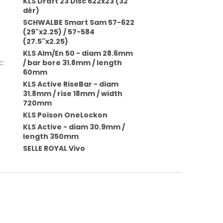
KLS Draft 23 Disc 622x23 (32
děr)
SCHWALBE Smart Sam 57-622
(29"x2.25) / 57-584
(27.5"x2.25)
KLS Alm/En 50 - diam 28.6mm
c
:
/ bar bore 31.8mm / length
60mm
KLS Active RiseBar - diam
31.8mm / rise 18mm / width
720mm
KLS Poison OneLockon
KLS Active - diam 30.9mm /
length 350mm
SELLE ROYAL Vivo