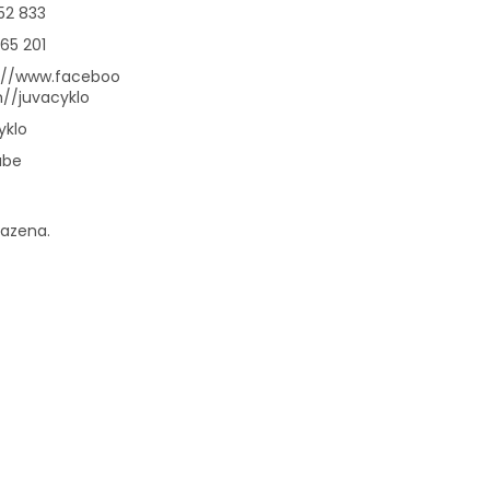
52 833
65 201
://www.faceboo
//juvacyklo
yklo
ube
razena.