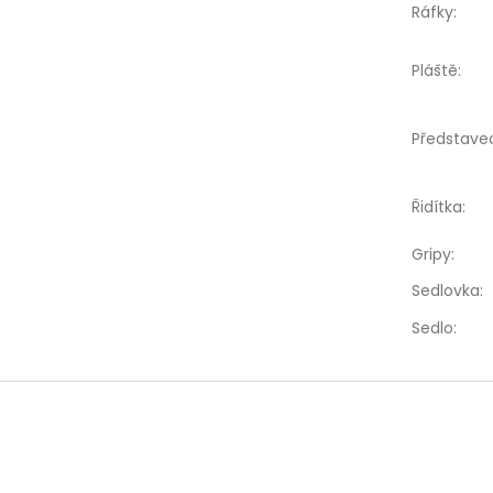
Ráfky
:
Pláště
:
Představe
Řidítka
:
Gripy
:
Sedlovka
:
Sedlo
: