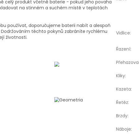
dně celý produkt včetně baterie - pokud jeho povaha
kladovat na stinném a suchém místě v teplotách
obu používat, doporučujeme baterii nabít a alespoň
y. Dodržováním těchto pokynů zabráníte rychlému
Vidlice
:
í životnosti.
Řazení
:
Přehazova
Kliky
:
Kazeta
:
Řetěz
:
Brzdy
:
Náboje
: