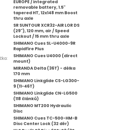
EUROPE / integrated
removable battery, 1.5"
tapered HT, 12x148 mm Boost
thru axle
SR SUNTOUR XCR32-AIR LOR DS
(29"), 120 mm, air / Speed
Lockout / 15 mm thru axle
SHIMANO Cues SL-U4000-9R
Rapidfire Plus
SHIMANO Cues U4000 (direct
čka
:
mount)
MIRANDA Delta (36T) - délka
170 mm
SHIMANO Linkglide CS-LG300-
9 (11-46T)
SHIMANO Linkglide CN-LG500
(118 článků)
SHIMANO MT200 Hydraulic
Disc
SHIMANO Cues TC-500-HM-B
Disc Center Lock (32 děr)