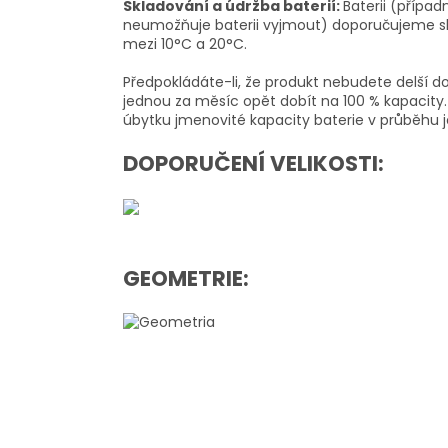
Skladování a údržba baterií:
Baterii (přípa
neumožňuje baterii vyjmout) doporučujeme s
mezi 10°C a 20°C.
Předpokládáte-li, že produkt nebudete delší d
jednou za měsíc opět dobít na 100 % kapacit
úbytku jmenovité kapacity baterie v průběhu jej
DOPORUČENÍ VELIKOSTI:
GEOMETRIE: