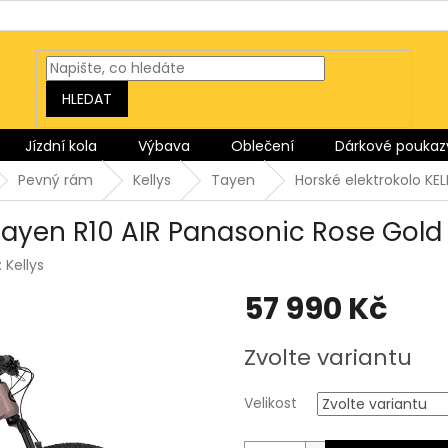
HLEDAT
Jízdní kola
Výbava
Oblečení
Dárkové poukaz
Pevný rám
Kellys
Tayen
Horské elektrokolo KE
 Tayen R10 AIR Panasonic Rose Gold
:
Kellys
57 990 Kč
Měrná
Zvolte variantu
cena:
Velikost