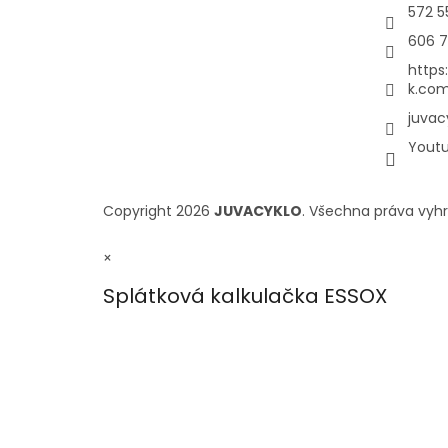
572 5
606 7
https
k.com
juvac
Yout
Copyright 2026
JUVACYKLO
. Všechna práva vyh
×
Splátková kalkulačka ESSOX