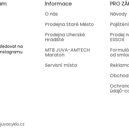
ram
Informace
PRO ZÁ
O nás
Návody
Prodejna Staré Město
Pojištění
Prodejna Uherské
Prodej n
Hradiště
ESSOX
Sledovat na
MTB JUVA-AMTECH
Formulá
Instagramu
Maraton
od smlo
Servisní místa
Reklama
Obchod
Ochrana
údajů-c
@
juvacyklo.cz