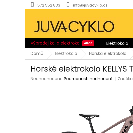
Přejít
572 552 833
info@juvacyklo.cz
na
obsah
Výprodej kol a elektrokol
Elektrokola
Domů
Elektrokola
Horská elektrokola
Horské elektrokolo KELLYS
Průměrné
Neohodnoceno
Podrobnosti hodnocení
Značka
hodnocení
produktu
je
0,0
z
5
hvězdiček.