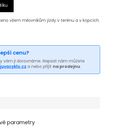
šíku
rčeno všem milovníkům jízdy v terénu a v kopcích.
 lepší cenu?
my vám ji dorovnáme. Napsat nám můžete
juvacyklo.cz
a nebo přijít
na prodejnu
.
vé parametry