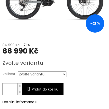
–21 %
84 990 Kč
–21 %
66 990 Kč
Měrná
Zvolte variantu
cena:
Velikost
Přidat do košíku
Detailní informace