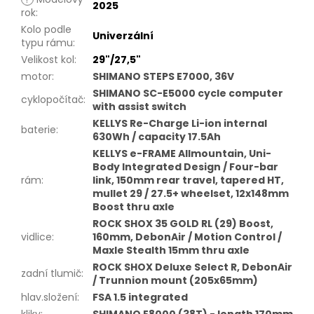
2025
rok
:
Kolo podle
Univerzální
typu rámu
:
Velikost kol
:
29"/27,5"
motor
:
SHIMANO STEPS E7000, 36V
SHIMANO SC-E5000 cycle computer
cyklopočítač
:
with assist switch
KELLYS Re-Charge Li-ion internal
baterie
:
630Wh / capacity 17.5Ah
KELLYS e-FRAME Allmountain, Uni-
Body Integrated Design / Four-bar
rám
:
link, 150mm rear travel, tapered HT,
mullet 29 / 27.5+ wheelset, 12x148mm
Boost thru axle
ROCK SHOX 35 GOLD RL (29) Boost,
vidlice
:
160mm, DebonAir / Motion Control /
Maxle Stealth 15mm thru axle
ROCK SHOX Deluxe Select R, DebonAir
zadní tlumič
:
/ Trunnion mount (205x65mm)
hlav.složení
:
FSA 1.5 integrated
kliky
:
SHIMANO E8000 (38T) - length 170mm