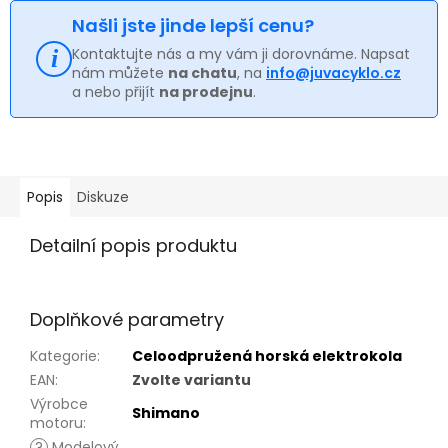
Našli jste jinde lepší cenu?
Kontaktujte nás a my vám ji dorovnáme. Napsat
nám můžete
na chatu
, na
info@juvacyklo.cz
a nebo přijít
na prodejnu
.
Popis
Diskuze
Detailní popis produktu
Doplňkové parametry
Kategorie
:
Celoodpružená horská elektrokola
EAN
:
Zvolte variantu
Výrobce
Shimano
motoru
:
?
Modelový