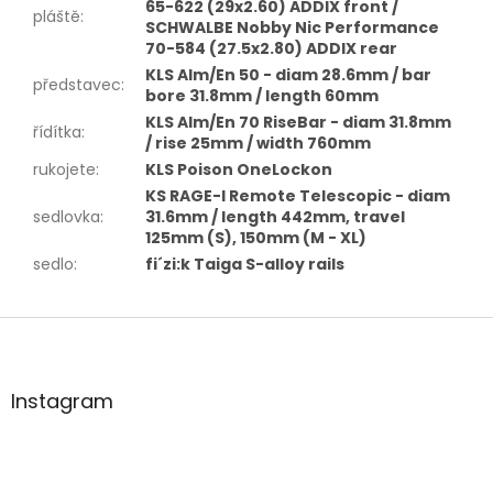
65-622 (29x2.60) ADDIX front /
pláště
:
SCHWALBE Nobby Nic Performance
70-584 (27.5x2.80) ADDIX rear
KLS Alm/En 50 - diam 28.6mm / bar
představec
:
bore 31.8mm / length 60mm
KLS Alm/En 70 RiseBar - diam 31.8mm
řídítka
:
/ rise 25mm / width 760mm
rukojete
:
KLS Poison OneLockon
KS RAGE-I Remote Telescopic - diam
sedlovka
:
31.6mm / length 442mm, travel
125mm (S), 150mm (M - XL)
sedlo
:
fi´zi:k Taiga S-alloy rails
Z
á
p
a
Instagram
t
í