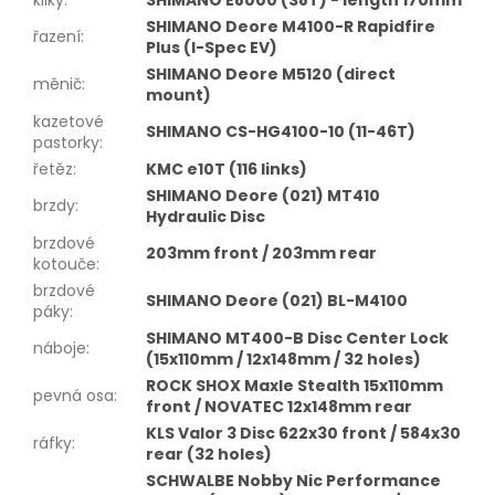
SHIMANO Deore M4100-R Rapidfire
řazení
:
Plus (I-Spec EV)
SHIMANO Deore M5120 (direct
měnič
:
mount)
kazetové
SHIMANO CS-HG4100-10 (11-46T)
pastorky
:
řetěz
:
KMC e10T (116 links)
SHIMANO Deore (021) MT410
brzdy
:
Hydraulic Disc
brzdové
203mm front / 203mm rear
kotouče
:
brzdové
SHIMANO Deore (021) BL-M4100
páky
:
SHIMANO MT400-B Disc Center Lock
náboje
:
(15x110mm / 12x148mm / 32 holes)
ROCK SHOX Maxle Stealth 15x110mm
pevná osa
:
front / NOVATEC 12x148mm rear
KLS Valor 3 Disc 622x30 front / 584x30
ráfky
:
rear (32 holes)
SCHWALBE Nobby Nic Performance