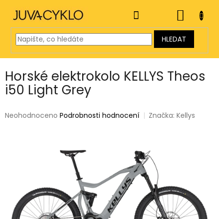
Přejít
na
NÁKUP
obsah
KOŠÍK
HLEDAT
Horské elektrokolo KELLYS Theos
i50 Light Grey
Průměrné
Neohodnoceno
Podrobnosti hodnocení
Značka:
Kellys
hodnocení
produktu
je
0,0
z
5
hvězdiček.