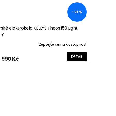
–21 %
ské elektrokolo KELLYS Theos i50 Light
ey
Zeptejte se na dostupnost
DETAIL
 990 Kč