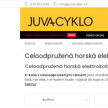
Přejít
572 552 833
info@juvacyklo.cz
na
obsah
Výprodej kol a elektrokol
Elektrokola
Domů
Elektrokola
Horská elektrokola
Celoodpružená horská ele
Celoodpružená horská elektrokol
E-kola s celoodpruženým rámem
jsou vhodná
řadu na vlek, s e-kolem bude i výjezd do kopce z
helmu
!
Author