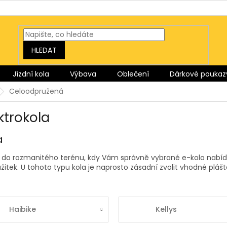
HLEDAT
Jízdní kola
Výbava
Oblečení
Dárkové poukaz
Celoodpružená
ktrokola
a
 do rozmanitého terénu, kdy Vám správně vybrané e-kolo nabíd
ážitek. U tohoto typu kola je naprosto zásadní zvolit vhodné plá
Haibike
Kellys