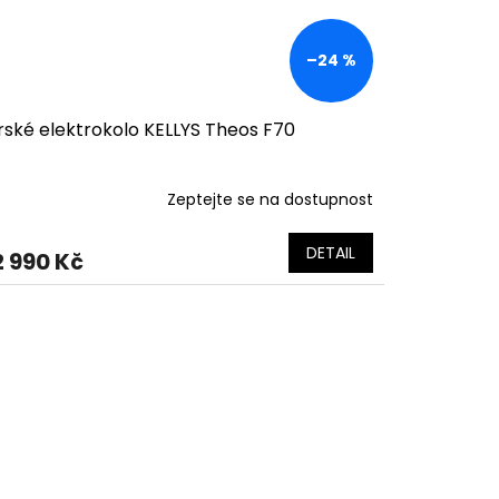
–24 %
rské elektrokolo KELLYS Theos F70
Zeptejte se na dostupnost
DETAIL
2 990 Kč