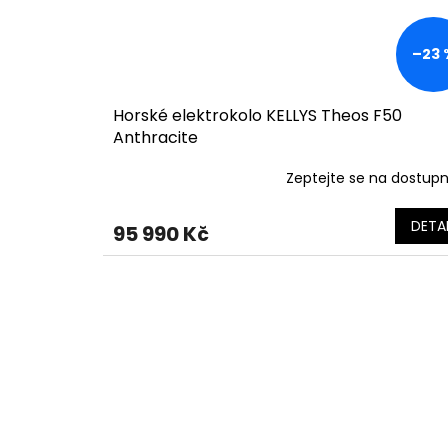
–23 
Horské elektrokolo KELLYS Theos F50
Anthracite
Zeptejte se na dostup
DETAI
95 990 Kč