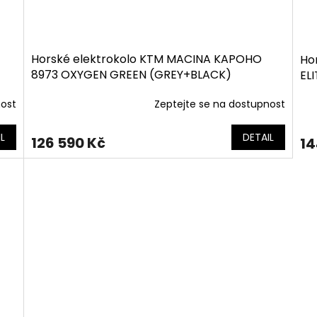
Horské elektrokolo KTM MACINA KAPOHO
Ho
8973 OXYGEN GREEN (GREY+BLACK)
EL
nost
Zeptejte se na dostupnost
L
DETAIL
126 590 Kč
14