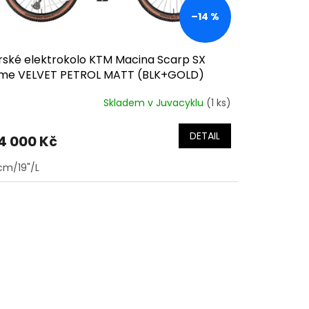
–14 %
rské elektrokolo KTM Macina Scarp SX
ime VELVET PETROL MATT (BLK+GOLD)
Skladem v Juvacyklu
(1 ks)
DETAIL
4 000 Kč
m/19"/L