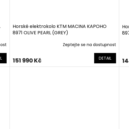
A
Horské elektrokolo KTM MACINA KAPOHO
Ho
8971 OLIVE PEARL (GREY)
89
nost
Zeptejte se na dostupnost
L
DETAIL
151 990 Kč
14