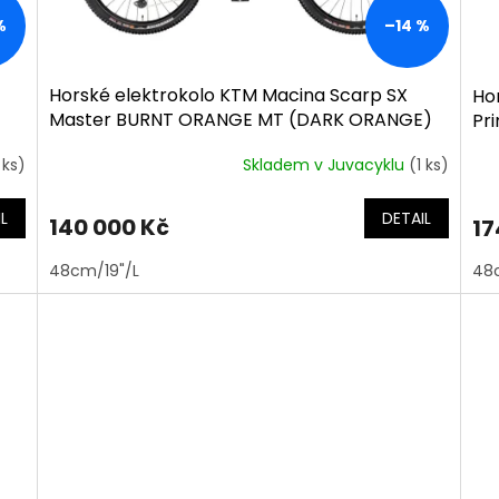
%
–14 %
Horské elektrokolo KTM Macina Scarp SX
Ho
Master BURNT ORANGE MT (DARK ORANGE)
Pr
 ks)
Skladem v Juvacyklu
(1 ks)
L
DETAIL
140 000 Kč
17
48cm/19"/L
48c