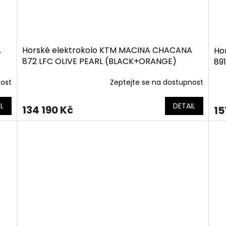
A
Horské elektrokolo KTM MACINA CHACANA
Ho
872 LFC OLIVE PEARL (BLACK+ORANGE)
89
nost
Zeptejte se na dostupnost
L
DETAIL
134 190 Kč
15