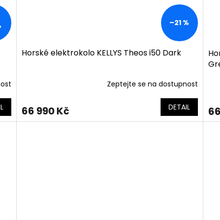
–21 %
%
Horské elektrokolo KELLYS Theos i50 Dark
Hor
Gr
nost
Zeptejte se na dostupnost
L
DETAIL
66 990 Kč
66