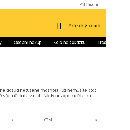
Přihlášení
NÁKUPNÍ
Prázdný košík
KOŠÍK
y
Osobní nákup
Kolo na zakázku
Trasy pro Vás
ne dosud netušené možnosti. Už nemusíte stát
ště včetně tlaku v nich. Nikdy nezapomeňte na
KTM