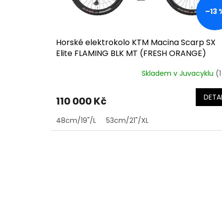
k
–13 
t
ů
Horské elektrokolo KTM Macina Scarp SX
Elite FLAMING BLK MT (FRESH ORANGE)
Skladem v Juvacyklu
(1
DETAI
110 000 Kč
48cm/19"/L
53cm/21"/XL