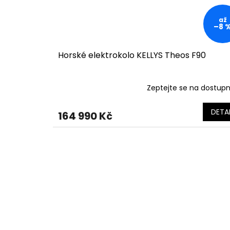
až
–8 
Horské elektrokolo KELLYS Theos F90
Zeptejte se na dostup
DETAI
164 990 Kč