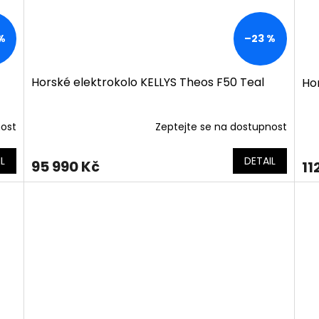
%
–23 %
Horské elektrokolo KELLYS Theos F50 Teal
Ho
nost
Zeptejte se na dostupnost
L
DETAIL
95 990 Kč
11