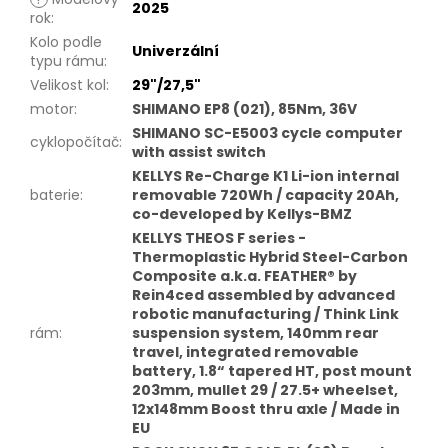
2025
rok
:
Kolo podle
Univerzální
typu rámu
:
Velikost kol
:
29"/27,5"
motor
:
SHIMANO EP8 (021), 85Nm, 36V
SHIMANO SC-E5003 cycle computer
cyklopočítač
:
with assist switch
KELLYS Re-Charge K1 Li-ion internal
baterie
:
removable 720Wh / capacity 20Ah,
co-developed by Kellys-BMZ
KELLYS THEOS F series -
Thermoplastic Hybrid Steel-Carbon
Composite a.k.a. FEATHER® by
Rein4ced assembled by advanced
robotic manufacturing / Think Link
rám
:
suspension system, 140mm rear
travel, integrated removable
battery, 1.8“ tapered HT, post mount
203mm, mullet 29 / 27.5+ wheelset,
12x148mm Boost thru axle / Made in
EU