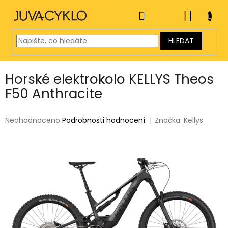
Přejít
na
NÁKUP
obsah
KOŠÍK
HLEDAT
Horské elektrokolo KELLYS Theos
F50 Anthracite
Průměrné
Neohodnoceno
Podrobnosti hodnocení
Značka:
Kellys
hodnocení
produktu
je
0,0
z
5
hvězdiček.