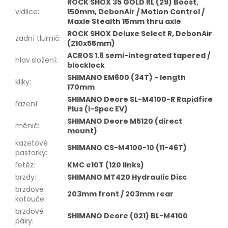
ROCK SHOX 35 GOLD RL (29) Boost,
vidlice
:
150mm, DebonAir / Motion Control /
Maxle Stealth 15mm thru axle
ROCK SHOX Deluxe Select R, DebonAir
zadní tlumič
:
(210x55mm)
ACROS 1.8 semi-integrated tapered /
hlav.složení
:
blocklock
SHIMANO EM600 (34T) - length
kliky
:
170mm
SHIMANO Deore SL-M4100-R Rapidfire
řazení
:
Plus (I-Spec EV)
SHIMANO Deore M5120 (direct
měnič
:
mount)
kazetové
SHIMANO CS-M4100-10 (11-46T)
pastorky
:
řetěz
:
KMC e10T (120 links)
brzdy
:
SHIMANO MT420 Hydraulic Disc
brzdové
203mm front / 203mm rear
kotouče
:
brzdové
SHIMANO Deore (021) BL-M4100
páky
: