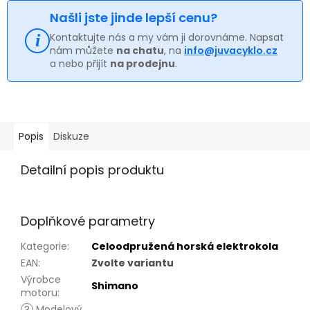
Našli jste jinde lepší cenu?
Kontaktujte nás a my vám ji dorovnáme. Napsat
nám můžete
na chatu
, na
info@juvacyklo.cz
a nebo přijít
na prodejnu
.
Popis
Diskuze
Detailní popis produktu
Doplňkové parametry
Kategorie
:
Celoodpružená horská elektrokola
EAN
:
Zvolte variantu
Výrobce
Shimano
motoru
:
?
Modelový