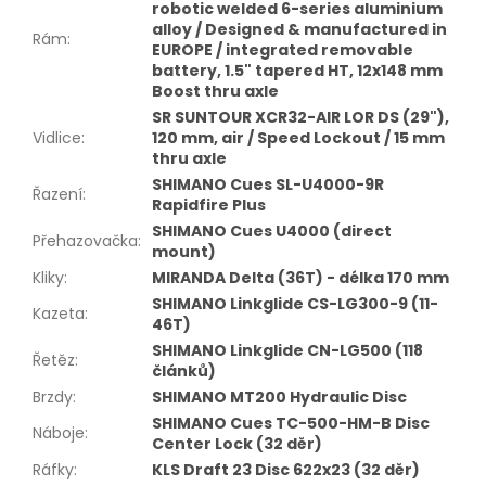
robotic welded 6-series aluminium
alloy / Designed & manufactured in
Rám
:
EUROPE / integrated removable
battery, 1.5" tapered HT, 12x148 mm
Boost thru axle
SR SUNTOUR XCR32-AIR LOR DS (29"),
Vidlice
:
120 mm, air / Speed Lockout / 15 mm
thru axle
SHIMANO Cues SL-U4000-9R
Řazení
:
Rapidfire Plus
SHIMANO Cues U4000 (direct
Přehazovačka
:
mount)
Kliky
:
MIRANDA Delta (36T) - délka 170 mm
SHIMANO Linkglide CS-LG300-9 (11-
Kazeta
:
46T)
SHIMANO Linkglide CN-LG500 (118
Řetěz
:
článků)
Brzdy
:
SHIMANO MT200 Hydraulic Disc
SHIMANO Cues TC-500-HM-B Disc
Náboje
:
Center Lock (32 děr)
Ráfky
:
KLS Draft 23 Disc 622x23 (32 děr)