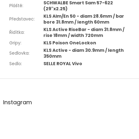
SCHWALBE Smart Sam 57-622
Pláště
:
(29"x2.25)
KLS Alm/En 50 - diam 28.6mm / bar
Představec
:
bore 31.8mm / length 60mm
KLS Active RiseBar - diam 31.8mm /
Řidítka
:
rise 18mm / width 720mm
Gripy
:
KLS Poison OneLockon
KLS Active - diam 30.9mm / length
Sedlovka
:
350mm
Sedlo
:
SELLE ROYAL Vivo
Z
á
p
a
Instagram
t
í