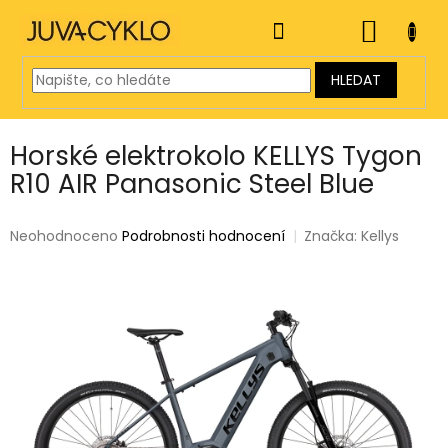
Přejít
na
NÁKUP
obsah
KOŠÍK
HLEDAT
Horské elektrokolo KELLYS Tygon
R10 AIR Panasonic Steel Blue
Průměrné
Neohodnoceno
Podrobnosti hodnocení
Značka:
Kellys
hodnocení
produktu
je
0,0
z
5
hvězdiček.