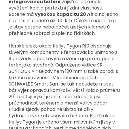
integrovanou baterií
zajišťuje dokonalé
vyvážení kola a perfektní jízdní vlastnosti.
Baterie má
vysokou kapacitu 20 Ah
a na jedno
nabití s ní ujedete až 150 km. Důležité údaje jako
je stav baterie nebo počet ujetých kilometrů
přehledně zobrazí displej na řídítkách.
Horské elektrokolo Kellys Tygon R10 disponuje
skvělými komponenty. Přehazovačka Shimano s
9 převody a páčkovým řazením je pro kopce a
terén jako stvořená. Odpružená vidlice SR
SUNTOUR Air se zdvihem 120 mm si také poradí s
každou nerovností. V kombinaci s plášti
SCHWALBE Smart Sam
se tak nebudete muset
bát vyjet opravdu kamkoliv. Větší kola o průměru
29" zajišťují vyšší jízdní stabilitu kola, lepší
průchodnost terénem a menší valivý odpor.
Prudké sjezdy pohodlně ubrzdíte díky
hydraulickým kotoučovým brzdám. Elektrokolo
Kellys Tygon je určeno všem milovníkům jízdy v
terénu a v kopcích. Nezklame žádného z nich.