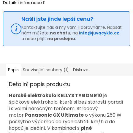
Detailní informace
Našli jste jinde lepší cenu?
Kontaktujte nás a my vám ji dorovnáme. Napsat
nám můžete
na chatu
, na
info@juvacyklo.cz
a nebo přijít
na prodejnu
.
Popis
Související soubory (1)
Diskuze
Detailní popis produktu
Horské elektrokolo KELLYS TYGON R10
je
špičkové elektrokolo, které si bez starostí poradí
i s velmi náročným terénem. Středový
motor
Panasonic GX Ultimate
o výkonu 250 W
poskytne výpomoc do rychlosti 25 km/h a do
kopců je ideální. V kombinaci s
plně