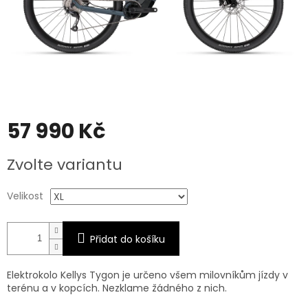
57 990 Kč
Měrná
Zvolte variantu
cena:
Velikost
Přidat do košíku
Elektrokolo Kellys Tygon je určeno všem milovníkům jízdy v
terénu a v kopcích. Nezklame žádného z nich.