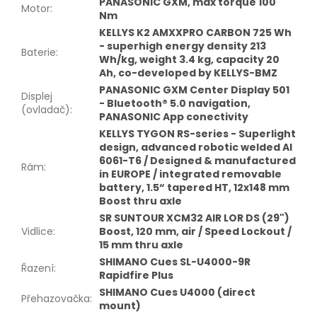
PANASONIC GXM, max torque 100
Motor
:
Nm
KELLYS K2 AMXXPRO CARBON 725 Wh
- superhigh energy density 213
Baterie
:
Wh/kg, weight 3.4 kg, capacity 20
Ah, co-developed by KELLYS-BMZ
PANASONIC GXM Center Display 501
Displej
- Bluetooth® 5.0 navigation,
(ovladač)
:
PANASONIC App conectivity
KELLYS TYGON RS-series - Superlight
design, advanced robotic welded Al
6061-T6 / Designed & manufactured
Rám
:
in EUROPE / integrated removable
battery, 1.5“ tapered HT, 12x148 mm
Boost thru axle
SR SUNTOUR XCM32 AIR LOR DS (29")
Vidlice
:
Boost, 120 mm, air / Speed Lockout /
15 mm thru axle
SHIMANO Cues SL-U4000-9R
Řazení
:
Rapidfire Plus
SHIMANO Cues U4000 (direct
Přehazovačka
:
mount)