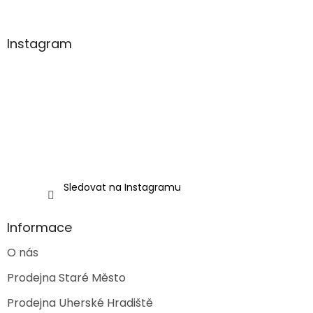
á
p
a
Instagram
t
í
Sledovat na Instagramu
Informace
O nás
Prodejna Staré Město
Prodejna Uherské Hradiště