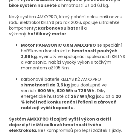
bike systém na světě
s hmotností už od 6,1 kg.
Nový systém AMXXPRO, který pohání celou naši novou
řadu elektrokol KELLYS pro rok 2026, spojuje ultralehké
komponenty
: karbonovou baterii
a
výkonný
hořčíkový motor.
Motor PANASONIC GXM AMXXPRO
se speciální
hořčíkovou konstrukcí a
hmotností pouhých
2,56 kg
, vyvinutý ve spolupráci společností KELLYS
a Panasonic, nabízí vysoký výkon s točivým
momentem až 105 Nm.
Karbonové baterie KELLYS K2 AMXXPRO
s
hmotností do 3,5 kg
jsou dostupné ve
verzích
900 Wh, 820 Wh a 725 Wh.
Díky
energetické hustotě až
257 Wh/kg
jsou až o
20
% lehčí než konkurenční řešení a zároveň
nabízejí vyšší kapacitu.
Systém AMXXPRO ti zajistí vyšší výkon a delší
dojezd při nižší celkové hmotnosti tvého
elektrokola.
Bez kompromisů pro lepší zážitek z jízdy.