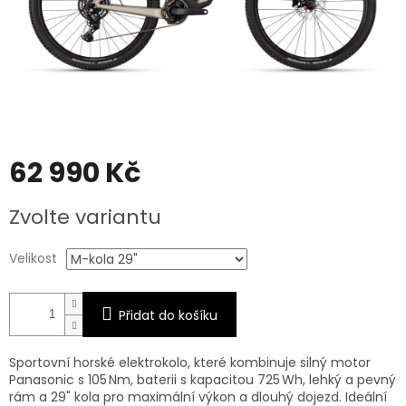
62 990 Kč
Měrná
Zvolte variantu
cena:
Velikost
Přidat do košíku
Sportovní horské elektrokolo, které kombinuje silný motor
Panasonic s 105 Nm, baterii s kapacitou 725 Wh, lehký a pevný
rám a 29" kola pro maximální výkon a dlouhý dojezd. Ideální