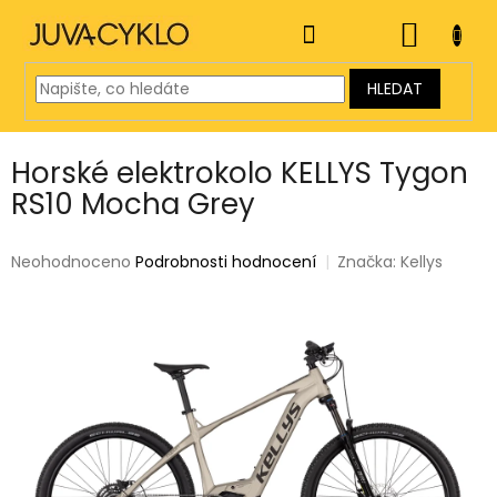
Přejít
na
NÁKUP
obsah
KOŠÍK
HLEDAT
Horské elektrokolo KELLYS Tygon
RS10 Mocha Grey
Průměrné
Neohodnoceno
Podrobnosti hodnocení
Značka:
Kellys
hodnocení
produktu
je
0,0
z
5
hvězdiček.