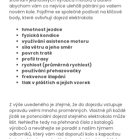
srovnání jednotlivých výrobců motorů a baterií
abychom vám co nejvíce ulehčili pátrání po vašem
novém kole. Pojďme se společně podívat na klíčové
body, které ovlivňují dojezd elektrokola:
hmotnost jezdce
fyzická kondice
využívání asistence motoru
síla větru a jeho směr
povrch tratě
profil trasy
rychlost (průměrná rychlost)
používání přehazovačky
frekvence šlapání
tlak v pláštích a jejich vzorek
Z výše uvedeného je zřejmé, že do dojezdu vstupuje
opravdu velmi mnoho proměnných. Vlastně při každé
jízdě se potenciální dojezd stejného elektrokola může
lišit. Nehleďte tedy na přehnaná čísla z katalogů
výrobců a neváhejte se poradit s naším týmem
odborníků, který vám rád doporučí kolo s kapacitou