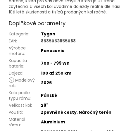
baterie, která pro vás dává smysl a která je už třeba
zbytečná. U všech kol uvádíme dojezdy reálné dle naší
10ti leté zkušenosti a tisíců prodaných kol ročně.
Doplňkové parametry
Kategorie
:
Tygon
EAN
:
8585053855088
Výrobce
Panasonic
motoru
:
Kapacita
700 - 799 Wh
baterie
:
Dojezd
:
100 až 250 km
?
Modelový
2026
rok
:
Kolo podle
Pánské
typu rámu
:
Velikost kol
:
29"
Použití
:
Zpevněné cesty
,
Náročný terén
Materiál
Aluminium
rámu
: