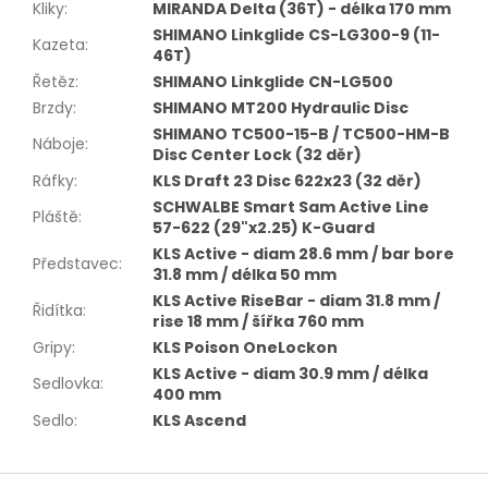
Kliky
:
MIRANDA Delta (36T) - délka 170 mm
SHIMANO Linkglide CS-LG300-9 (11-
Kazeta
:
46T)
Řetěz
:
SHIMANO Linkglide CN-LG500
Brzdy
:
SHIMANO MT200 Hydraulic Disc
SHIMANO TC500-15-B / TC500-HM-B
Náboje
:
Disc Center Lock (32 děr)
Ráfky
:
KLS Draft 23 Disc 622x23 (32 děr)
SCHWALBE Smart Sam Active Line
Pláště
:
57-622 (29"x2.25) K-Guard
KLS Active - diam 28.6 mm / bar bore
Představec
:
31.8 mm / délka 50 mm
KLS Active RiseBar - diam 31.8 mm /
Řidítka
:
rise 18 mm / šířka 760 mm
Gripy
:
KLS Poison OneLockon
KLS Active - diam 30.9 mm / délka
Sedlovka
:
400 mm
Sedlo
:
KLS Ascend
Z