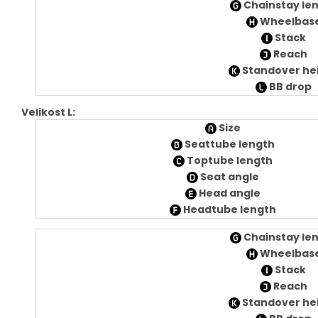
Chainstay le
Wheelbas
Stack
Reach
Standover he
BB drop
Velikost L:
Size
Seattube length
Toptube length
Seat angle
Head angle
Headtube length
Chainstay le
Wheelbas
Stack
Reach
Standover he