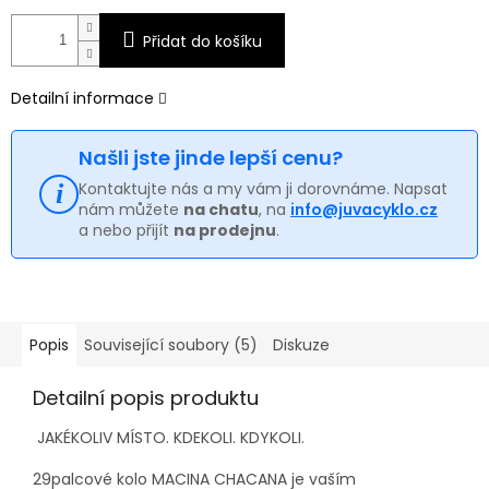
Přidat do košíku
Detailní informace
Našli jste jinde lepší cenu?
Kontaktujte nás a my vám ji dorovnáme. Napsat
nám můžete
na chatu
, na
info@juvacyklo.cz
a nebo přijít
na prodejnu
.
Popis
Související soubory (5)
Diskuze
Detailní popis produktu
JAKÉKOLIV MÍSTO. KDEKOLI. KDYKOLI.
29palcové kolo MACINA CHACANA je vaším