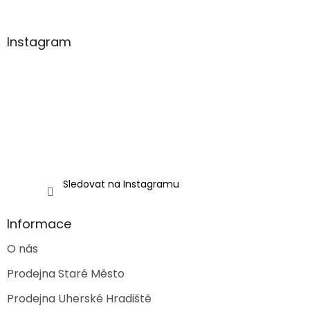
á
p
a
Instagram
t
í
Sledovat na Instagramu
Informace
O nás
Prodejna Staré Město
Prodejna Uherské Hradiště