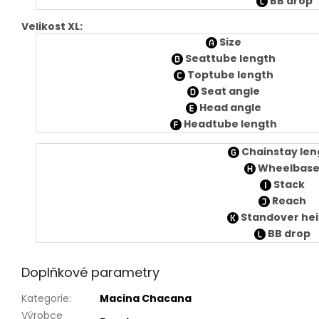
BB drop
Velikost XL:
Size
Seattube length
Toptube length
Seat angle
Head angle
Headtube length
Chainstay len
Wheelbas
Stack
Reach
Standover hei
BB drop
Doplňkové parametry
Kategorie
:
Macina Chacana
Výrobce