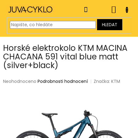
Přejít
na
NÁKUP
obsah
KOŠÍK
HLEDAT
Horské elektrokolo KTM MACINA
CHACANA 591 vital blue matt
(silver+black)
Průměrné
Neohodnoceno
Podrobnosti hodnocení
Značka:
KTM
hodnocení
produktu
je
0,0
z
5
hvězdiček.