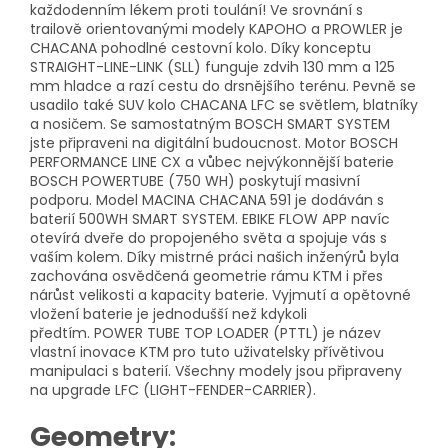
každodenním lékem proti toulání! Ve srovnání s
trailově orientovanými modely KAPOHO a PROWLER je
CHACANA pohodlné cestovní kolo. Díky konceptu
STRAIGHT-LINE-LINK (SLL) funguje zdvih 130 mm a 125
mm hladce a razí cestu do drsnějšího terénu. Pevně ​​se
usadilo také SUV kolo CHACANA LFC se světlem, blatníky
a nosičem. Se samostatným BOSCH SMART SYSTEM
jste připraveni na digitální budoucnost. Motor BOSCH
PERFORMANCE LINE CX a vůbec nejvýkonnější baterie
BOSCH POWERTUBE (750 WH) poskytují masivní
podporu. Model MACINA CHACANA 591 je dodáván s
baterií 500WH SMART SYSTEM. EBIKE FLOW APP navíc
otevírá dveře do propojeného světa a spojuje vás s
vaším kolem. Díky mistrné práci našich inženýrů byla
zachována osvědčená geometrie rámu KTM i přes
nárůst velikosti a kapacity baterie. Vyjmutí a opětovné
vložení baterie je jednodušší než kdykoli
předtím. POWER TUBE TOP LOADER (PTTL) je název
vlastní inovace KTM pro tuto uživatelsky přívětivou
manipulaci s baterií. Všechny modely jsou připraveny
na upgrade LFC (LIGHT-FENDER-CARRIER).
Geometry: