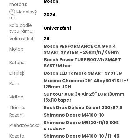
Bosch
motoru
:
?
Modelový
2024
rok
:
Kolo podle
Univerzální
typu rámu
:
Velikost kol
:
29"
Bosch PERFORMANCE CX Gen.4
Motor
:
SMART SYSTEM - 25km/h / 85Nm
Bosch PowerTUBE 500Wh SMART
Baterie
:
SYSTEM hor.
Displej
:
Bosch LED remote SMART SYSTEM
Macina Chacana 29" Alloy6061 SLL-E
Rám
:
125mm UDH
Suntour XCR 34 Air 29" LOR 130mm
Vidlice
:
15x110 taper
Tlumič
:
RockShox Deluxe Select 230x57.5
Řazení
:
Shimano Deore M4100-10
Shimano Deore M5120-11/10 SGS
Přehazovačka
:
shadow+
Kazeta
:
Shimano Deore M4100-10 / 11-46