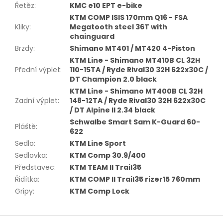
Řetěz
:
KMC e10 EPT e-bike
KTM COMP ISIS 170mm Q16 - FSA
Kliky
:
Megatooth steel 36T with
chainguard
Brzdy
:
Shimano MT401 / MT420 4-Piston
KTM Line - Shimano MT410B CL 32H
Přední výplet
:
110-15TA / Ryde Rival30 32H 622x30C /
DT Champion 2.0 black
KTM Line - Shimano MT400B CL 32H
Zadní výplet
:
148-12TA / Ryde Rival30 32H 622x30C
/ DT Alpine II 2.34 black
Schwalbe Smart Sam K-Guard 60-
Pláště
:
622
Sedlo
:
KTM Line Sport
Sedlovka
:
KTM Comp 30.9/400
Představec
:
KTM TEAM II Trail35
Řidítka
:
KTM COMP II Trail35 rizer15 760mm
Gripy
:
KTM Comp Lock
Z