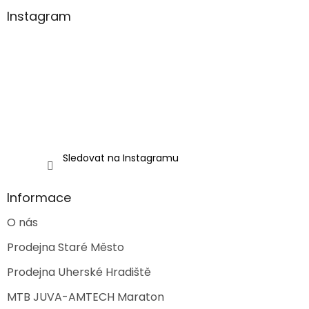
p
a
Instagram
t
í
Sledovat na Instagramu
Informace
O nás
Prodejna Staré Město
Prodejna Uherské Hradiště
MTB JUVA-AMTECH Maraton