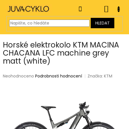
Přejít
na
NÁKUP
obsah
KOŠÍK
HLEDAT
Horské elektrokolo KTM MACINA
CHACANA LFC machine grey
matt (white)
Průměrné
Neohodnoceno
Podrobnosti hodnocení
Značka:
KTM
hodnocení
produktu
je
0,0
z
5
hvězdiček.