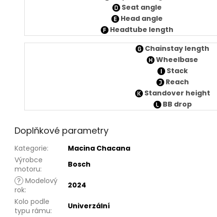
Seat angle
Head angle
Headtube length
Chainstay length
Wheelbase
Stack
Reach
Standover height
BB drop
Doplňkové parametry
Kategorie
:
Macina Chacana
Výrobce
Bosch
motoru
:
?
Modelový
2024
rok
:
Kolo podle
Univerzální
typu rámu
: