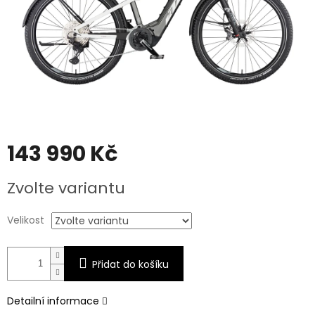
143 990 Kč
Měrná
Zvolte variantu
cena:
Velikost
Přidat do košíku
Detailní informace