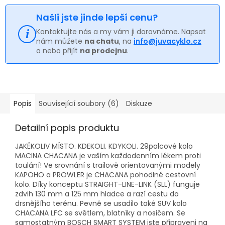
Našli jste jinde lepší cenu?
Kontaktujte nás a my vám ji dorovnáme. Napsat
nám můžete
na chatu
, na
info@juvacyklo.cz
a nebo přijít
na prodejnu
.
Popis
Související soubory (6)
Diskuze
Detailní popis produktu
JAKÉKOLIV MÍSTO.
KDEKOLI.
KDYKOLI.
29palcové kolo
MACINA CHACANA je vaším každodenním lékem proti
toulání!
Ve srovnání s trailově orientovanými modely
KAPOHO a PROWLER je CHACANA pohodlné cestovní
kolo.
Díky konceptu STRAIGHT-LINE-LINK (SLL) funguje
zdvih 130 mm a 125 mm hladce a razí cestu do
drsnějšího terénu.
Pevně ​​se usadilo také SUV kolo
CHACANA LFC se světlem, blatníky a nosičem.
Se
samostatným BOSCH SMART SYSTEM jste připraveni na