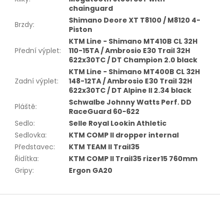
chainguard
Shimano Deore XT T8100 / M8120 4-
Brzdy
:
Piston
KTM Line - Shimano MT410B CL 32H
Přední výplet
:
110-15TA / Ambrosio E30 Trail 32H
622x30TC / DT Champion 2.0 black
KTM Line - Shimano MT400B CL 32H
Zadní výplet
:
148-12TA / Ambrosio E30 Trail 32H
622x30TC / DT Alpine II 2.34 black
Schwalbe Johnny Watts Perf. DD
Pláště
:
RaceGuard 60-622
Sedlo
:
Selle Royal Lookin Athletic
Sedlovka
:
KTM COMP II dropper internal
Představec
:
KTM TEAM II Trail35
Řidítka
:
KTM COMP II Trail35 rizer15 760mm
Gripy
:
Ergon GA20
Z
á