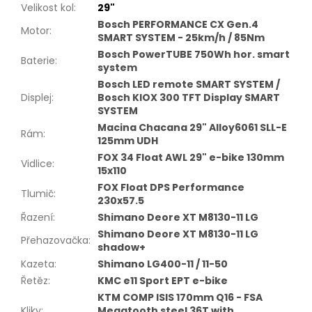
Velikost kol
:
29"
Bosch PERFORMANCE CX Gen.4
Motor
:
SMART SYSTEM - 25km/h / 85Nm
Bosch PowerTUBE 750Wh hor. smart
Baterie
:
system
Bosch LED remote SMART SYSTEM /
Displej
:
Bosch KIOX 300 TFT Display SMART
SYSTEM
Macina Chacana 29" Alloy6061 SLL-E
Rám
:
125mm UDH
FOX 34 Float AWL 29" e-bike 130mm
Vidlice
:
15x110
FOX Float DPS Performance
Tlumič
:
230x57.5
Řazení
:
Shimano Deore XT M8130-11 LG
Shimano Deore XT M8130-11 LG
Přehazovačka
:
shadow+
Kazeta
:
Shimano LG400-11 / 11-50
Řetěz
:
KMC e11 Sport EPT e-bike
KTM COMP ISIS 170mm Q16 - FSA
Kliky
:
Megatooth steel 36T with