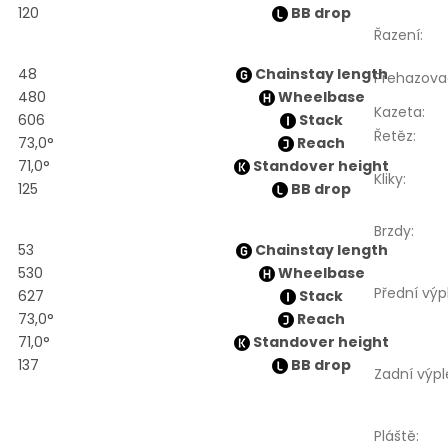
120
BB drop
Řazení
:
48
Chainstay length
Přehazova
480
Wheelbase
Kazeta
:
606
Stack
Řetěz
:
73,0°
Reach
71,0°
Standover height
Kliky
:
125
BB drop
Brzdy
:
53
Chainstay length
530
Wheelbase
Přední výp
627
Stack
73,0°
Reach
71,0°
Standover height
137
BB drop
Zadní výpl
Pláště
: