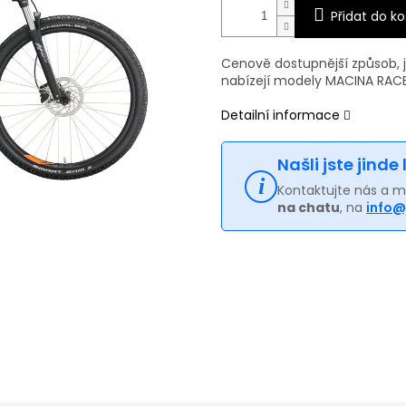
Přidat do ko
Cenově dostupnější způsob, j
nabízejí modely MACINA RAC
Detailní informace
Našli jste jinde
Kontaktujte nás a 
na chatu
, na
info@