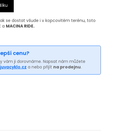
šíku
ak se dostat všude i v kopcovitém terénu, toto
E a
MACINA RIDE.
 lepší cenu?
my vám ji dorovnáme. Napsat nám můžete
juvacyklo.cz
a nebo přijít
na prodejnu
.