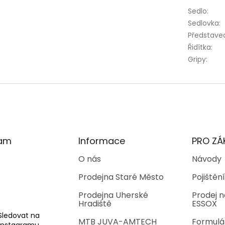
Sedlo
:
Sedlovka
:
Představe
Řidítka
:
Gripy
:
ram
Informace
PRO ZÁ
O nás
Návody
Prodejna Staré Město
Pojištění
Prodejna Uherské
Prodej n
Hradiště
ESSOX
Sledovat na
MTB JUVA-AMTECH
Formulá