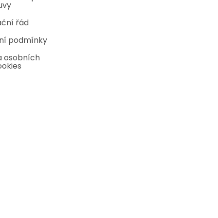
uvy
ční řád
ní podmínky
 osobních
ookies