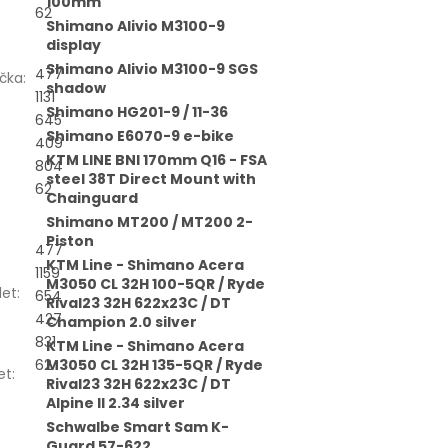
100mm
62
Shimano Alivio M3100-9
display
Shimano Alivio M3100-9 SGS
477
čka
:
shadow
1131
Shimano HG201-9 / 11-36
645
Shimano E6070-9 e-bike
409
KTM LINE BNI 170mm Q16 - FSA
804
steel 38T Direct Mount with
62
Chainguard
Shimano MT200 / MT200 2-
Piston
477
KTM Line - Shimano Acera
1159
M3050 CL 32H 100-5QR / Ryde
let
:
654
Rival23 32H 622x23C / DT
427
Champion 2.0 silver
831
KTM Line - Shimano Acera
62
M3050 CL 32H 135-5QR / Ryde
et
:
Rival23 32H 622x23C / DT
Alpine II 2.34 silver
Schwalbe Smart Sam K-
Guard 57-622