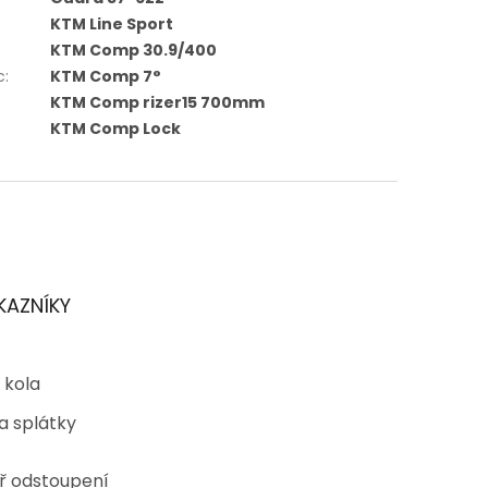
KTM Line Sport
KTM Comp 30.9/400
c
:
KTM Comp 7°
KTM Comp rizer15 700mm
KTM Comp Lock
KAZNÍKY
 kola
a splátky
ř odstoupení