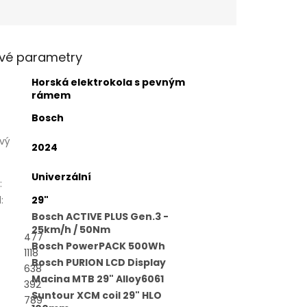
vé parametry
Horská elektrokola s pevným
rámem
Bosch
vý
2024
Univerzální
:
l
:
29"
Bosch ACTIVE PLUS Gen.3 -
25km/h / 50Nm
477
Bosch PowerPACK 500Wh
1118
Bosch PURION LCD Display
638
Macina MTB 29" Alloy6061
392
Suntour XCM coil 29" HLO
789