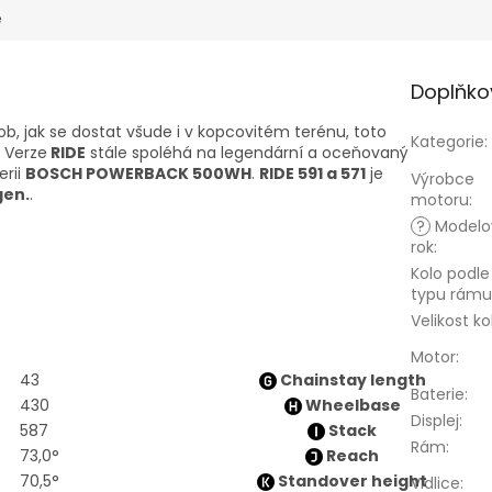
e
Doplňko
, jak se dostat všude i v kopcovitém terénu, toto
Kategorie
:
Verze
RIDE
stále spoléhá na legendární a oceňovaný
erii
BOSCH POWERBACK 500WH
.
RIDE
591
a 571
je
Výrobce
gen.
.
motoru
:
?
Modelo
rok
:
Kolo podle
typu rámu
Velikost ko
Motor
:
43
Chainstay length
Baterie
:
430
Wheelbase
Displej
:
587
Stack
Rám
:
73,0°
Reach
70,5°
Standover height
Vidlice
: