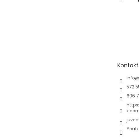
Kontakt
info
572 5
606 7
https
k.com
juvac
Yout