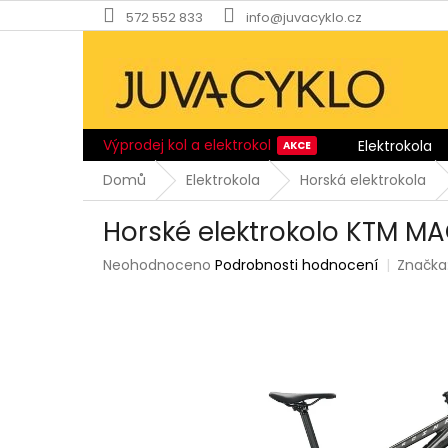
Přejít
572 552 833
info@juvacyklo.cz
na
obsah
Výprodej kol a elektrokol
Elektrokola
Domů
Elektrokola
Horská elektrokola
Horské elektrokolo KTM MA
Průměrné
Neohodnoceno
Podrobnosti hodnocení
Značka
hodnocení
produktu
je
0,0
z
5
hvězdiček.