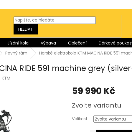
HLEDAT
Jízdní kola
Výbava
Oblečení
Dárkové poukaz
Pevný rám
Horské elektrokolo KTM MACINA RIDE 591 mach
CINA RIDE 591 machine grey (silve
:
KTM
59 990 Kč
Měrná
Zvolte variantu
cena:
Velikost