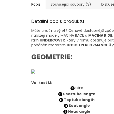
Popis
Související soubory (3)
Diskuz
Detailní popis produktu
Máte chuť na výlet? Cenově dostupnější způsob
nabízejí modely MACINA RACE a
MACINA RIDE.
rám
UNDERCOVER
, který v rámu obsahuje bat
poháněn motorem
BOSCH PERFORMANCE 3.
GEOMETRIE:
Velikost M:
Size
Seattube length
Toptube length
Seat angle
Head angle