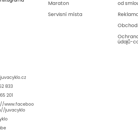
Instagramu
Maraton
od smlo
Servisní místa
Reklama
Obchod
Ochrana
údajů-c
@
juvacyklo.cz
52 833
65 201
://www.faceboo
//juvacyklo
yklo
ube