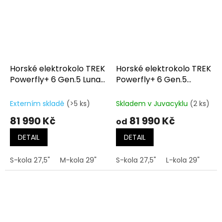
Horské elektrokolo TREK
Horské elektrokolo TREK
Powerfly+ 6 Gen.5 Lunar
Powerfly+ 6 Gen.5
Silver/Mercury
Matte/Gloss Mulsanne
Blue
Externím skladě
(>5 ks)
Skladem v Juvacyklu
(2 ks)
81 990 Kč
81 990 Kč
od
DETAIL
DETAIL
S-kola 27,5"
M-kola 29"
L-kola 29"
S-kola 27,5"
XL-kola 29"
L-kola 29"