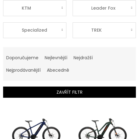
KTM
Leader Fox
Specialized
TREK
Ř
a
Doporučujeme
Nejlevnější
Nejdražší
z
e
Nejprodávanější
Abecedně
n
í
p
ZAVŘÍT FILTR
r
o
V
d
ý
u
p
k
i
t
s
ů