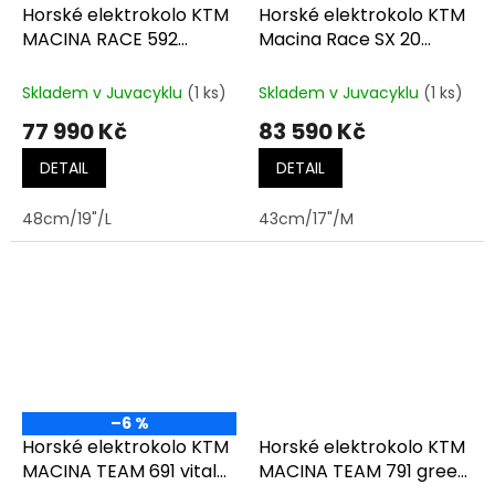
Horské elektrokolo KTM
Horské elektrokolo KTM
MACINA RACE 592
Macina Race SX 20
elderberry matt
MACHINE GREY MT
(black+orange)
(FRESH ORANGE)
Skladem v Juvacyklu
(1 ks)
Skladem v Juvacyklu
(1 ks)
77 990 Kč
83 590 Kč
DETAIL
DETAIL
48cm/19"/L
43cm/17"/M
–6 %
Horské elektrokolo KTM
Horské elektrokolo KTM
MACINA TEAM 691 vital
MACINA TEAM 791 green