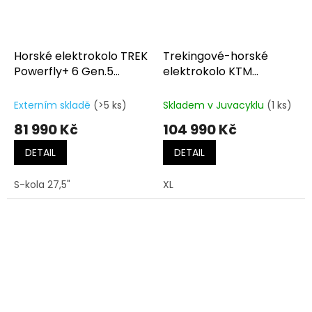
Horské elektrokolo TREK
Trekingové-horské
Powerfly+ 6 Gen.5
elektrokolo KTM
Sunburst/Dark Star
MACINA TEAM LFC
machine grey
Externím skladě
(>5 ks)
Skladem v Juvacyklu
(1 ks)
(silver+blue)
81 990 Kč
104 990 Kč
DETAIL
DETAIL
S-kola 27,5"
XL