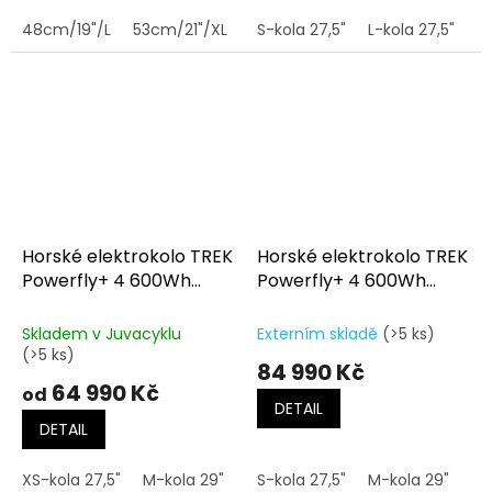
48cm/19"/L
53cm/21"/XL
S-kola 27,5"
L-kola 27,5"
M
Horské elektrokolo TREK
Horské elektrokolo TREK
Powerfly+ 4 600Wh
Powerfly+ 4 600Wh
Gen.5 Gloss Dark
Gen.5 Gloss Radioactive
Star/Matte Dark Web
Red/Matte Dark Star
Skladem v Juvacyklu
Externím skladě
(>5 ks)
(>5 ks)
84 990 Kč
64 990 Kč
od
DETAIL
DETAIL
XS-kola 27,5"
M-kola 29"
L-kola 29"
S-kola 27,5"
XL-kola 29"
M-kola 29"
L-