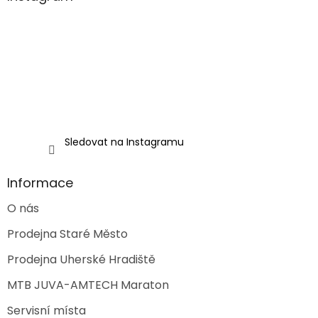
r
t
v
í
k
y
v
ý
p
i
s
u
Sledovat na Instagramu
Informace
O nás
Prodejna Staré Město
Prodejna Uherské Hradiště
MTB JUVA-AMTECH Maraton
Servisní místa