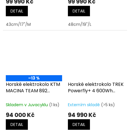
99 990 Kč
99 990 Kč
DETAIL
DETAIL
43cm/17"/M
48cm/19"/L
–13 %
Horské elektrokolo KTM
Horské elektrokolo TREK
MACINA TEAM 892
Powerfly+ 4 600Wh
FRESH ORANGE (BLACK)
Equipped Gen.5 Gloss
Radioactive Red/Matte
Skladem v Juvacyklu
(1 ks)
Externím skladě
(>5 ks)
Dark Star
94 000 Kč
94 990 Kč
DETAIL
DETAIL