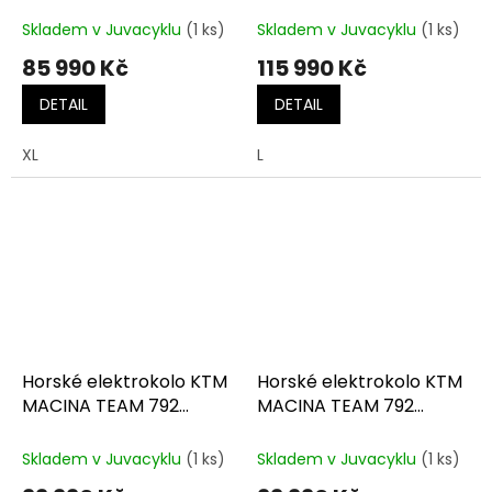
blue (silver+black)
purple flip matt
(silver+orange)
Skladem v Juvacyklu
(1 ks)
Skladem v Juvacyklu
(1 ks)
85 990 Kč
115 990 Kč
DETAIL
DETAIL
XL
L
Horské elektrokolo KTM
Horské elektrokolo KTM
MACINA TEAM 792
MACINA TEAM 792
flaming black (orange)
sunset (gold)
Skladem v Juvacyklu
(1 ks)
Skladem v Juvacyklu
(1 ks)