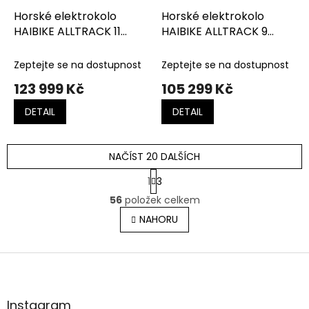
Horské elektrokolo
Horské elektrokolo
HAIBIKE ALLTRACK 11
HAIBIKE ALLTRACK 9
Royal Viola/Lemon Matt
Matte-Gloss
Silver/Black
Zeptejte se na dostupnost
Zeptejte se na dostupnost
123 999 Kč
105 299 Kč
DETAIL
DETAIL
NAČÍST 20 DALŠÍCH
S
1
3
t
O
r
56
položek celkem
v
á
l
NAHORU
n
á
k
o
d
v
Z
a
á
c
á
n
í
p
í
p
a
Instagram