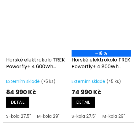
–16 %
Horské elektrokolo TREK
Horské elektrokolo TREK
Powerfly+ 4 600Wh
Powerfly+ 4 800Wh
Gen.5 Matte
Gen.5 Gloss Dark
Mercury/Gloss Power
Star/Matte Dark Web
Externím skladě
(>5 ks)
Externím skladě
(>5 ks)
Surge
84 990 Kč
74 990 Kč
DETAIL
DETAIL
S-kola 27,5"
M-kola 29"
L-kola 29"
S-kola 27,5"
XL-kola 29"
M-kola 29"