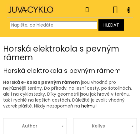
Přejít
na
NÁKUP
obsah
KOŠÍK
HLEDAT
Horská elektrokola s pevným
rámem
Horská elektrokola s pevným rámem
Horská e-kola s pevným rámem
jsou vhodná pro
nejrůznější terény. Do přírody, na lesní cesty, po šotolinách,
ale i na cyklostezky. Díky geometrii jsou jak hravé v terénu,
tak i rychlé na lepších cestách. Důležité je zvolit vhodný
vzorek pláště. Nikdy nezapomeň na
helmu
!
Author
Kellys