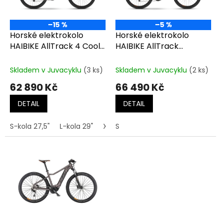
p
r
o
–15 %
–5 %
d
Horské elektrokolo
Horské elektrokolo
u
HAIBIKE AllTrack 4 Cool
HAIBIKE AllTrack
k
Blue/Leather Gloss
Olive/Orange - Matt
t
Skladem v Juvacyklu
(3 ks)
Skladem v Juvacyklu
(2 ks)
ů
62 890 Kč
66 490 Kč
DETAIL
DETAIL
S-kola 27,5"
L-kola 29"
XL-kola 29"
S