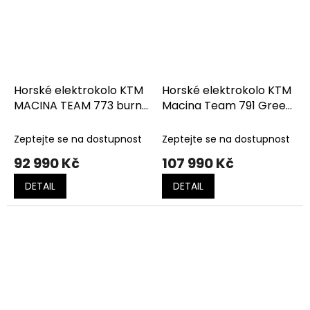
Horské elektrokolo KTM
Horské elektrokolo KTM
MACINA TEAM 773 burnt
Macina Team 791 Green
orange (black+silver)
Purple Flip Matt
Zeptejte se na dostupnost
Zeptejte se na dostupnost
92 990 Kč
107 990 Kč
DETAIL
DETAIL