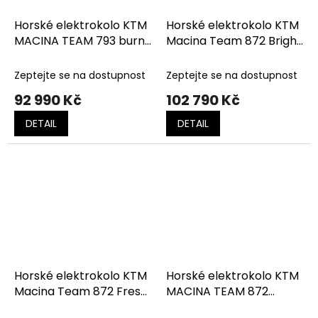
Horské elektrokolo KTM
Horské elektrokolo KTM
MACINA TEAM 793 burnt
Macina Team 872 Bright
orange (black+silver)
Teal Matt (Black)
Zeptejte se na dostupnost
Zeptejte se na dostupnost
92 990 Kč
102 790 Kč
DETAIL
DETAIL
Horské elektrokolo KTM
Horské elektrokolo KTM
Macina Team 872 Fresh
MACINA TEAM 872
orange (Black)
FRESH ORANGE (BLACK)