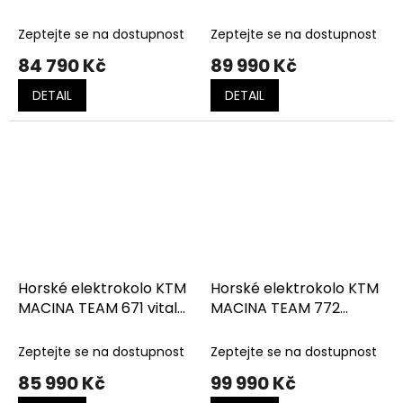
Pearl Matt
Royal Teal Matt
Zeptejte se na dostupnost
Zeptejte se na dostupnost
84 790 Kč
89 990 Kč
DETAIL
DETAIL
Horské elektrokolo KTM
Horské elektrokolo KTM
MACINA TEAM 671 vital
MACINA TEAM 772
blue (silver+black)
flaming black (orange)
Zeptejte se na dostupnost
Zeptejte se na dostupnost
85 990 Kč
99 990 Kč