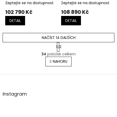
Zeptejte se na dostupnost
Zeptejte se na dostupnost
102 790 Kč
108 890 Kč
DETAIL
DETAIL
NAČÍST 14 DALŠÍCH
S
1
2
t
O
r
34
položek celkem
v
á
l
NAHORU
n
á
k
o
d
v
Z
a
á
c
á
n
í
p
í
p
a
Instagram
r
t
v
í
k
y
v