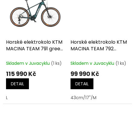
Horské elektrokolo KTM
Horské elektrokolo KTM
MACINA TEAM 791 green
MACINA TEAM 792
purple flip matt
flaming black (orange)
(silver+orange)
Skladem v Juvacyklu
(1 ks)
Skladem v Juvacyklu
(1 ks)
115 990 Kč
99 990 Kč
DETAIL
DETAIL
L
43cm/17"/M