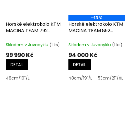
–13 %
Horské elektrokolo KTM
Horské elektrokolo KTM
MACINA TEAM 792
MACINA TEAM 892
sunset (gold)
FRESH ORANGE (BLACK)
Skladem v Juvacyklu
(1 ks)
Skladem v Juvacyklu
(1 ks)
99 990 Kč
94 000 Kč
DETAIL
DETAIL
48cm/19"/L
48cm/19"/L
53cm/21"/XL