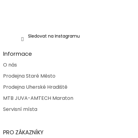
ý
p
i
s
u
Sledovat na Instagramu
Informace
O nás
Prodejna Staré Město
Prodejna Uherské Hradiště
MTB JUVA-AMTECH Maraton
Servisní místa
PRO ZÁKAZNÍKY