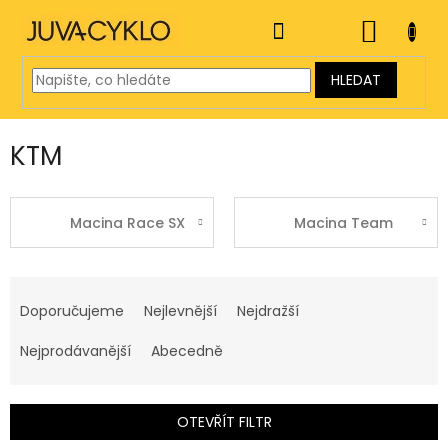
Přejít
na
NÁKUP
obsah
KOŠÍK
HLEDAT
KTM
Macina Race SX
Macina Team
Ř
a
Doporučujeme
Nejlevnější
Nejdražší
z
e
Nejprodávanější
Abecedně
n
í
p
OTEVŘÍT FILTR
r