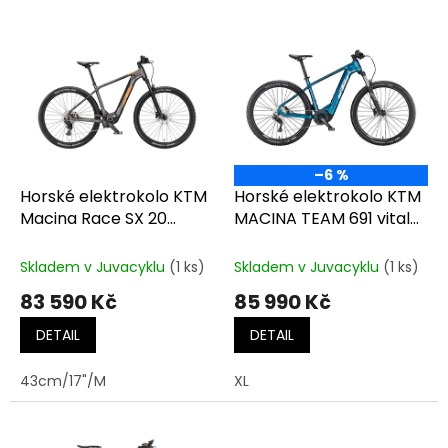
o
V
d
ý
u
p
k
i
t
s
ů
p
r
o
–6 %
d
Horské elektrokolo KTM
Horské elektrokolo KTM
u
Macina Race SX 20
MACINA TEAM 691 vital
k
MACHINE GREY MT
blue (silver+black)
t
(FRESH ORANGE)
Skladem v Juvacyklu
(1 ks)
Skladem v Juvacyklu
(1 ks)
ů
83 590 Kč
85 990 Kč
DETAIL
DETAIL
43cm/17"/M
XL