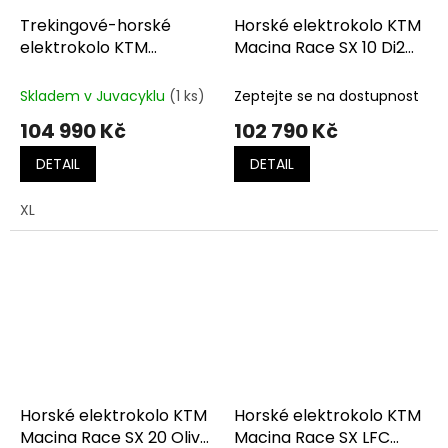
Trekingové-horské
Horské elektrokolo KTM
elektrokolo KTM
Macina Race SX 10 Di2
MACINA TEAM LFC
Fresh Orange (Black)
machine grey
Skladem v Juvacyklu
(1 ks)
Zeptejte se na dostupnost
(silver+blue)
104 990 Kč
102 790 Kč
DETAIL
DETAIL
XL
Horské elektrokolo KTM
Horské elektrokolo KTM
Macina Race SX 20 Olive
Macina Race SX LFC