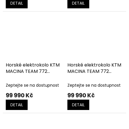
DETAIL
DETAIL
Horské elektrokolo KTM
Horské elektrokolo KTM
MACINA TEAM 772
MACINA TEAM 772
GLORIOUS sunset matt
GLORIOUS sunset matt
(silver+black)
(silver+black)
Zeptejte se na dostupnost
Zeptejte se na dostupnost
99 990 Kč
99 990 Kč
DETAIL
DETAIL