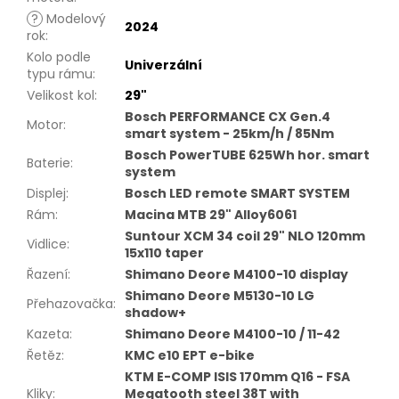
?
Modelový
2024
rok
:
Kolo podle
Univerzální
typu rámu
:
Velikost kol
:
29"
Bosch PERFORMANCE CX Gen.4
Motor
:
smart system - 25km/h / 85Nm
Bosch PowerTUBE 625Wh hor. smart
Baterie
:
system
Displej
:
Bosch LED remote SMART SYSTEM
Rám
:
Macina MTB 29" Alloy6061
Suntour XCM 34 coil 29" NLO 120mm
Vidlice
:
15x110 taper
Řazení
:
Shimano Deore M4100-10 display
Shimano Deore M5130-10 LG
Přehazovačka
:
shadow+
Kazeta
:
Shimano Deore M4100-10 / 11-42
Řetěz
:
KMC e10 EPT e-bike
KTM E-COMP ISIS 170mm Q16 - FSA
Kliky
:
Megatooth steel 38T with