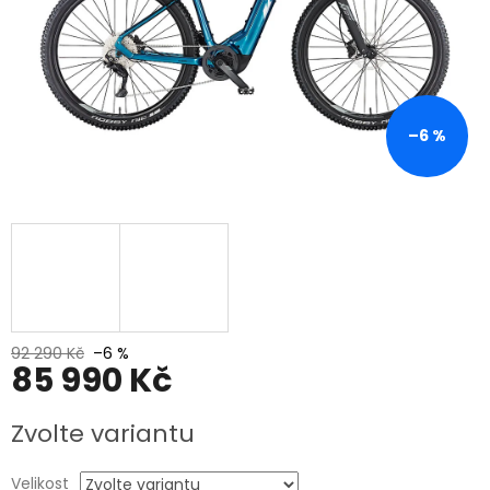
–6 %
92 290 Kč
–6 %
85 990 Kč
Měrná
Zvolte variantu
cena:
Velikost