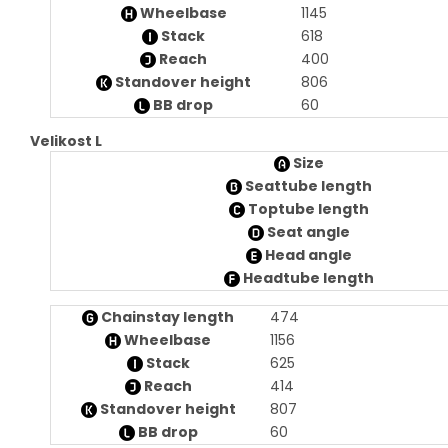
Wheelbase
1145
Stack
618
Reach
400
Standover height
806
BB drop
60
Velikost L
Size
Seattube length
Toptube length
Seat angle
Head angle
Headtube length
Chainstay length
474
Wheelbase
1156
Stack
625
Reach
414
Standover height
807
BB drop
60