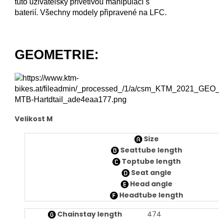
tuto uživatelsky přívětivou manipulaci s
baterií.
Všechny modely připravené na LFC.
GEOMETRIE:
Velikost M
Size
Seattube length
Toptube length
Seat angle
Head angle
Headtube length
Chainstay length
474