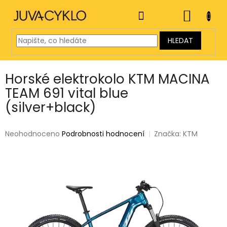
Přejít
na
NÁKUP
obsah
KOŠÍK
HLEDAT
Horské elektrokolo KTM MACINA
TEAM 691 vital blue
(silver+black)
Průměrné
Neohodnoceno
Podrobnosti hodnocení
Značka:
KTM
hodnocení
produktu
je
0,0
z
5
hvězdiček.