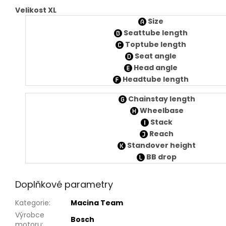
Velikost XL
Size
Seattube length
Toptube length
Seat angle
Head angle
Headtube length
Chainstay length
Wheelbase
Stack
Reach
Standover height
BB drop
Doplňkové parametry
Kategorie
:
Macina Team
Výrobce
Bosch
motoru
: