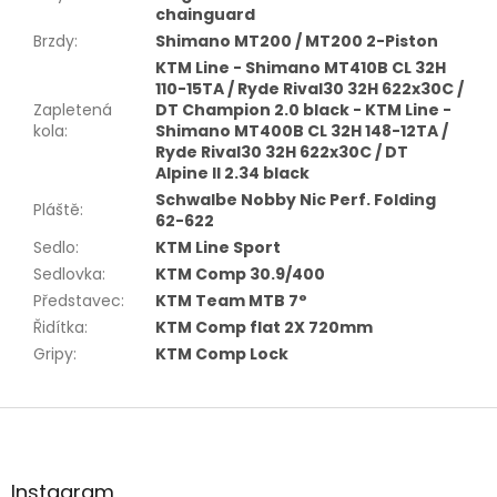
chainguard
Brzdy
:
Shimano MT200 / MT200 2-Piston
KTM Line - Shimano MT410B CL 32H
110-15TA / Ryde Rival30 32H 622x30C /
Zapletená
DT Champion 2.0 black - KTM Line -
kola
:
Shimano MT400B CL 32H 148-12TA /
Ryde Rival30 32H 622x30C / DT
Alpine II 2.34 black
Schwalbe Nobby Nic Perf. Folding
Pláště
:
62-622
Sedlo
:
KTM Line Sport
Sedlovka
:
KTM Comp 30.9/400
Představec
:
KTM Team MTB 7°
Řidítka
:
KTM Comp flat 2X 720mm
Gripy
:
KTM Comp Lock
Z
á
p
a
Instagram