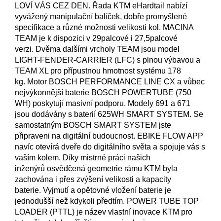
LOVÍ VÁS CEZ DEN.
Řada KTM eHardtail nabízí
vyvážený manipulační balíček, dobře promyšlené
specifikace a různé možnosti velikosti kol.
MACINA
TEAM je k dispozici v 29palcové i 27,5palcové
verzi.
Dvěma dalšími vrcholy TEAM jsou model
LIGHT-FENDER-CARRIER (LFC) s plnou výbavou a
TEAM XL pro přípustnou hmotnost systému 178
kg.
Motor BOSCH PERFORMANCE LINE CX a vůbec
nejvýkonnější baterie BOSCH POWERTUBE (750
WH) poskytují masivní podporu.
Modely 691 a 671
jsou dodávány s baterií 625WH SMART SYSTEM.
Se
samostatným BOSCH SMART SYSTEM jste
připraveni na digitální budoucnost.
EBIKE FLOW APP
navíc otevírá dveře do digitálního světa a spojuje vás s
vaším kolem.
Díky mistrné práci našich
inženýrů
osvědčená geometrie rámu KTM byla
zachována i přes zvýšení velikosti a kapacity
baterie.
Vyjmutí a opětovné vložení baterie je
jednodušší než kdykoli předtím.
POWER TUBE TOP
LOADER (PTTL) je název vlastní inovace KTM pro