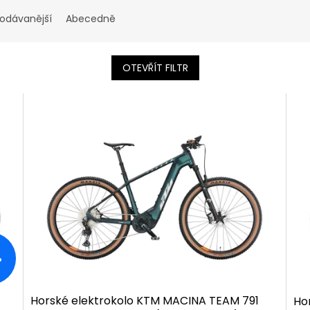
rodávanější
Abecedně
OTEVŘÍT FILTR
%
Horské elektrokolo KTM MACINA TEAM 791
Ho