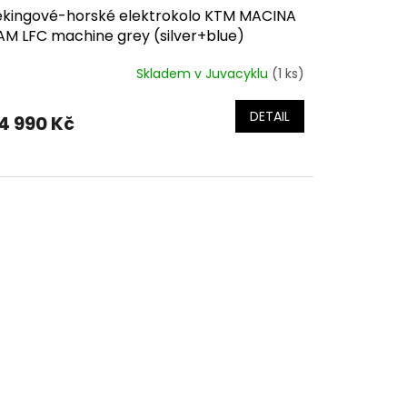
ekingové-horské elektrokolo KTM MACINA
AM LFC machine grey (silver+blue)
Skladem v Juvacyklu
(1 ks)
DETAIL
4 990 Kč