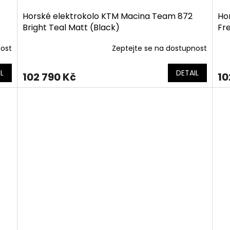
Horské elektrokolo KTM Macina Team 872
Ho
Bright Teal Matt (Black)
Fr
nost
Zeptejte se na dostupnost
L
DETAIL
102 790 Kč
10