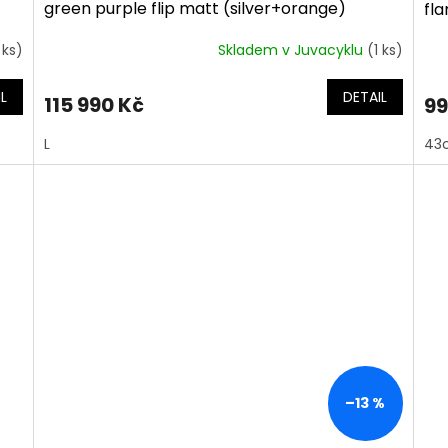
green purple flip matt (silver+orange)
fl
 ks)
Skladem v Juvacyklu
(1 ks)
L
DETAIL
115 990 Kč
99
L
43
–13 %