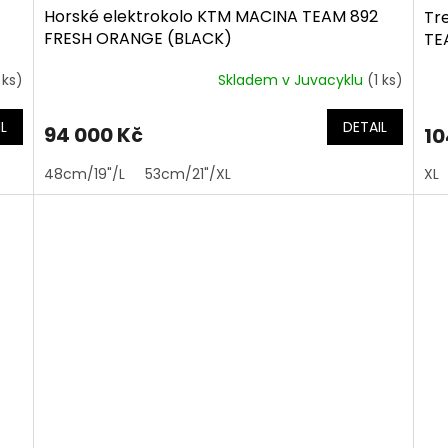
Horské elektrokolo KTM MACINA TEAM 892
Tr
FRESH ORANGE (BLACK)
TE
 ks)
Skladem v Juvacyklu
(1 ks)
L
DETAIL
94 000 Kč
10
48cm/19"/L
53cm/21"/XL
XL