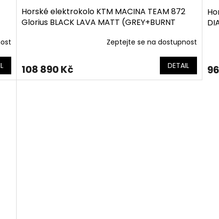
Horské elektrokolo KTM MACINA TEAM 872
Ho
Glorius BLACK LAVA MATT (GREY+BURNT
DI
ORANGE)
nost
Zeptejte se na dostupnost
L
DETAIL
108 890 Kč
96