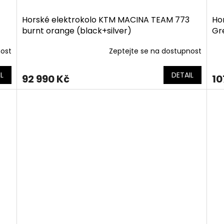
Horské elektrokolo KTM MACINA TEAM 773
Ho
burnt orange (black+silver)
Gre
nost
Zeptejte se na dostupnost
L
DETAIL
92 990 Kč
10