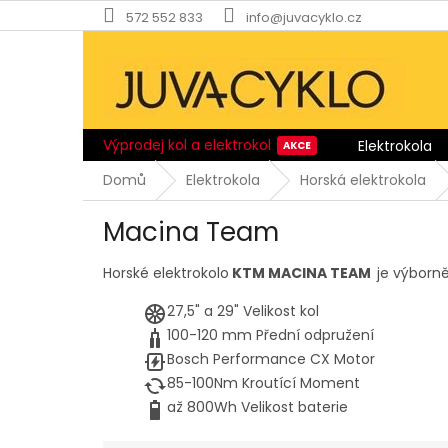
Přejít
572 552 833
info@juvacyklo.cz
na
obsah
Výprodej kol a elektrokol
Elektrokola
Domů
Elektrokola
Horská elektrokola
Macina Team
Horské elektrokolo
KTM MACINA TEAM
je výborně
27,5" a 29"
Velikost kol
100-120 mm
Přední odpružení
Bosch Performance CX
Motor
85-100Nm
Kroutící Moment
až 800Wh
Velikost baterie