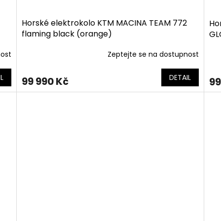
Horské elektrokolo KTM MACINA TEAM 772
Ho
flaming black (orange)
GL
nost
Zeptejte se na dostupnost
L
DETAIL
99 990 Kč
99