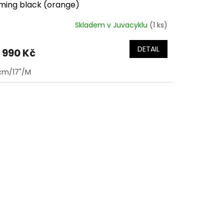
aming black (orange)
Skladem v Juvacyklu
(1 ks)
DETAIL
 990 Kč
cm/17"/M