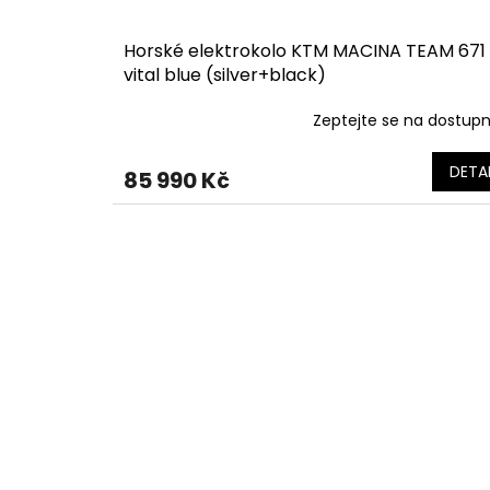
Horské elektrokolo KTM MACINA TEAM 671
vital blue (silver+black)
Zeptejte se na dostup
DETAI
85 990 Kč