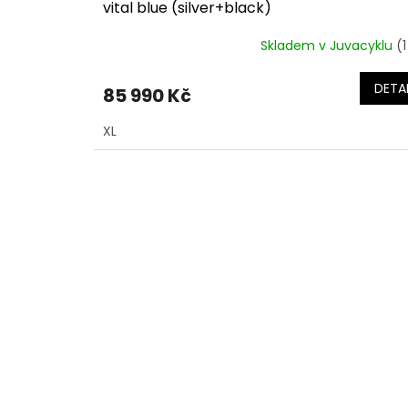
vital blue (silver+black)
Skladem v Juvacyklu
(1
DETAI
85 990 Kč
XL