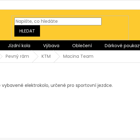
HLEDAT
Jízdní kola
Výbava
Oblečení
Dárkové poukaz
Pevný rám
KTM
Macina Team
 vybavené elektrokolo, určené pro sportovní jezdce.