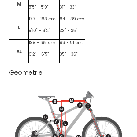
M
5'5" - 5'9"
31" - 33"
177 - 188 cm
84 - 89 cm
L
5'10" - 6'2"
33" - 35"
188 - 195 cm
89 - 91 cm
XL
6'2" - 6'5"
35" - 36"
Geometrie