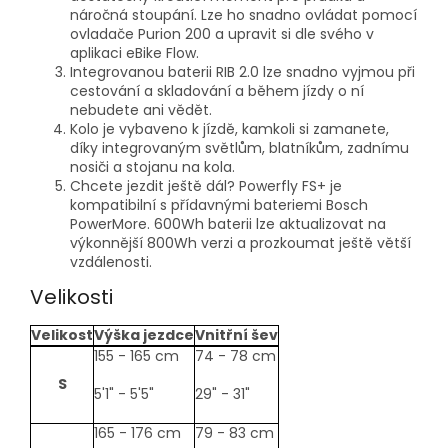
náročná stoupání. Lze ho snadno ovládat pomocí
ovladače Purion 200 a upravit si dle svého v
aplikaci eBike Flow.
Integrovanou baterii RIB 2.0 lze snadno vyjmou při
cestování a skladování a během jízdy o ní
nebudete ani vědět.
Kolo je vybaveno k jízdě, kamkoli si zamanete,
díky integrovaným světlům, blatníkům, zadnímu
nosiči a stojanu na kola.
Chcete jezdit ještě dál? Powerfly FS+ je
kompatibilní s přídavnými bateriemi Bosch
PowerMore. 600Wh baterii lze aktualizovat na
výkonnější 800Wh verzi a prozkoumat ještě větší
vzdálenosti.
Velikosti
Velikost
Výška jezdce
Vnitřní šev
size-
155 - 165 cm
74 - 78 cm
table
S
5'1" - 5'5"
29" - 31"
165 - 176 cm
79 - 83 cm