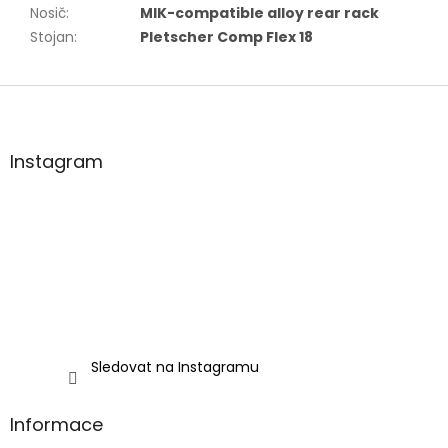
Nosič
:
MIK-compatible alloy rear rack
Stojan
:
Pletscher Comp Flex 18
Z
á
p
a
Instagram
t
í
Sledovat na Instagramu
Informace