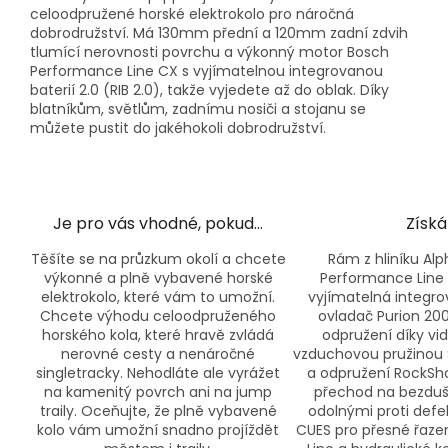
celoodpružené horské elektrokolo pro náročná
dobrodružství. Má 130mm přední a 120mm zadní zdvih
tlumící nerovnosti povrchu a výkonný motor Bosch
Performance Line CX s vyjímatelnou integrovanou
baterií 2.0 (RIB 2.0), takže vyjedete až do oblak. Díky
blatníkům, světlům, zadnímu nosiči a stojanu se
můžete pustit do jakéhokoli dobrodružství.
Je pro vás vhodné, pokud…
Získá
Těšíte se na průzkum okolí a chcete
Rám z hliníku Al
výkonné a plně vybavené horské
Performance Line
elektrokolo, které vám to umožní.
vyjímatelná integro
Chcete výhodu celoodpruženého
ovladač Purion 20
horského kola, které hravě zvládá
odpružení díky vid
nerovné cesty a nenáročné
vzduchovou pružinou S
singletracky. Nehodláte ale vyrážet
a odpružení RockSho
na kamenitý povrch ani na jump
přechod na bezdušo
traily. Oceňujte, že plně vybavené
odolnými proti defe
kolo vám umožní snadno projíždět
CUES pro přesné řazen