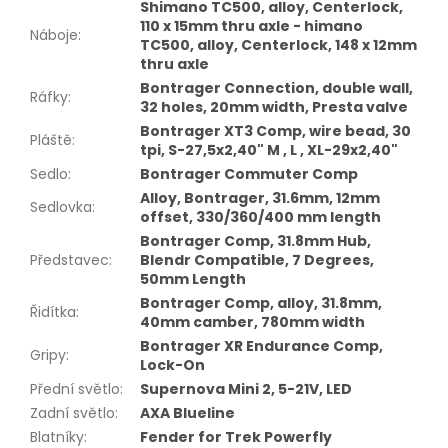
Shimano TC500, alloy, Centerlock,
110 x 15mm thru axle - himano
Náboje
:
TC500, alloy, Centerlock, 148 x 12mm
thru axle
Bontrager Connection, double wall,
Ráfky
:
32 holes, 20mm width, Presta valve
Bontrager XT3 Comp, wire bead, 30
Pláště
:
tpi, S-27,5x2,40" M , L , XL-29x2,40"
Sedlo
:
Bontrager Commuter Comp
Alloy, Bontrager, 31.6mm, 12mm
Sedlovka
:
offset, 330/360/400 mm length
Bontrager Comp, 31.8mm Hub,
Představec
:
Blendr Compatible, 7 Degrees,
50mm Length
Bontrager Comp, alloy, 31.8mm,
Řidítka
:
40mm camber, 780mm width
Bontrager XR Endurance Comp,
Gripy
:
Lock-On
Přední světlo
:
Supernova Mini 2, 5-21V, LED
Zadní světlo
:
AXA Blueline
Blatníky
:
Fender for Trek Powerfly