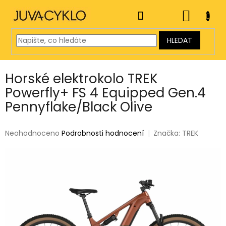
Přejít
na
NÁKUP
obsah
KOŠÍK
HLEDAT
Horské elektrokolo TREK
Powerfly+ FS 4 Equipped Gen.4
Pennyflake/Black Olive
Průměrné
Neohodnoceno
Podrobnosti hodnocení
Značka:
TREK
hodnocení
produktu
je
0,0
z
5
hvězdiček.