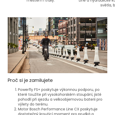
městem i traily.
Line a hydraulické 
světla, 
Proč si je zamilujete
Powerfly FS+ poskytuje výkonnou podporu, po
které toužíte při vysokohorském stoupání, jisté
pohodlí při sjezdu a velkoobjemovou baterii pro
výlety do terénu.
Motor Bosch Performance Line CX poskytuje
dostatečný krouticí moment pro prudká a