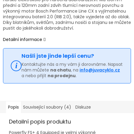
přední a 120mm zadní zdvih tlumící nerovnosti povrchu a
výkonný motor Bosch Performance Line CX s vyjímatelnou
integrovanou baterií 2.0 (RIB 2.0), takže vyjedete až do oblak.
Díky blatníkům, světlům, zadnímu nosiči a stojanu se můžete
pustit do jakéhokoli dobrodružství.
Detailní informace
Našli jste jinde lepší cenu?
Kontaktujte nás a my vám ji dorovnáme. Napsat
nám můžete
na chatu
, na
info@juvacyklo.cz
a nebo přijít
na prodejnu
.
Popis
Související soubory (4)
Diskuze
Detailní popis produktu
Powerfly FS+ 4 Equipped je velmi výkonné