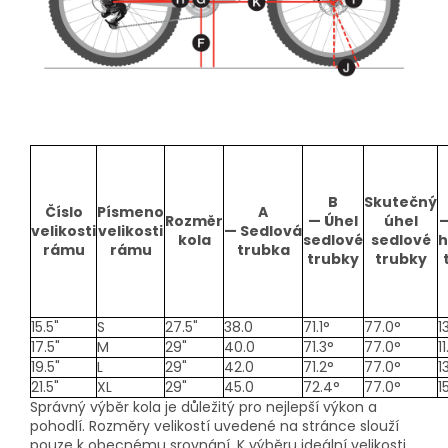
B
Skutečný
Číslo
Písmeno
A
Rozměr
—
Úhel
úhel
velikosti
velikosti
—
Sedlová
kola
sedlové
sedlové
h
rámu
rámu
trubka
trubky
trubky
15.5"
S
27.5"
38.0
71.1°
77.0°
1
17.5"
M
29"
40.0
71.3°
77.0°
11
19.5"
L
29"
42.0
71.2°
77.0°
1
21.5"
XL
29"
45.0
72.4°
77.0°
1
Správný výběr kola je důležitý pro nejlepší výkon a
pohodlí. Rozměry velikostí uvedené na stránce slouží
pouze k obecnému srovnání. K výběru ideální velikosti