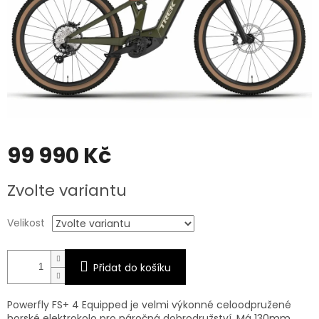
99 990 Kč
Měrná
Zvolte variantu
cena:
Velikost
Přidat do košíku
Powerfly FS+ 4 Equipped je velmi výkonné celoodpružené
horské elektrokolo pro náročná dobrodružství. Má 130mm