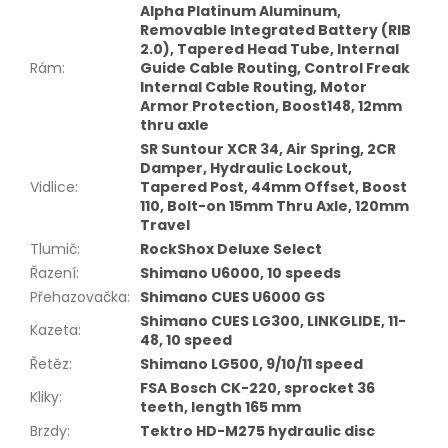
Alpha Platinum Aluminum,
Removable Integrated Battery (RIB
2.0), Tapered Head Tube, Internal
Rám
:
Guide Cable Routing, Control Freak
Internal Cable Routing, Motor
Armor Protection, Boost148, 12mm
thru axle
SR Suntour XCR 34, Air Spring, 2CR
Damper, Hydraulic Lockout,
Vidlice
:
Tapered Post, 44mm Offset, Boost
110, Bolt-on 15mm Thru Axle, 120mm
Travel
Tlumič
:
RockShox Deluxe Select
Řazení
:
Shimano U6000, 10 speeds
Přehazovačka
:
Shimano CUES U6000 GS
Shimano CUES LG300, LINKGLIDE, 11-
Kazeta
:
48, 10 speed
Řetěz
:
Shimano LG500, 9/10/11 speed
FSA Bosch CK-220, sprocket 36
Kliky
:
teeth, length 165 mm
Brzdy
:
Tektro HD-M275 hydraulic disc