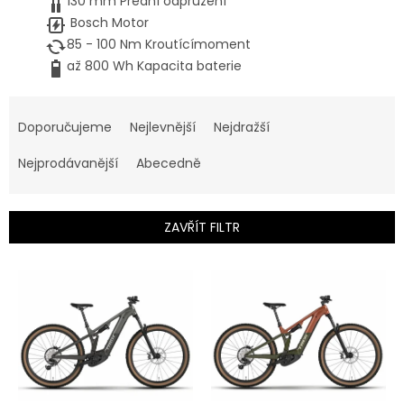
130 mm
Přední odpružení
Bosch
Motor
85 - 100 Nm
Kroutící
moment
až 800 Wh Kapacita baterie
Ř
a
Doporučujeme
Nejlevnější
Nejdražší
z
e
Nejprodávanější
Abecedně
n
í
p
ZAVŘÍT FILTR
r
o
V
d
ý
u
p
k
i
t
s
ů
p
r