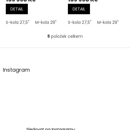
DETAIL
DETAIL
S-kola 27,5"
M-kola 29"
L-kola 29"
S-kola 27,5"
XL-kola 29"
M-kola 29"
8
položek celkem
O
v
l
Z
á
á
d
p
a
a
Instagram
c
t
í
í
p
r
v
k
y
v
ý
p
i
Sledovat na Instagramu