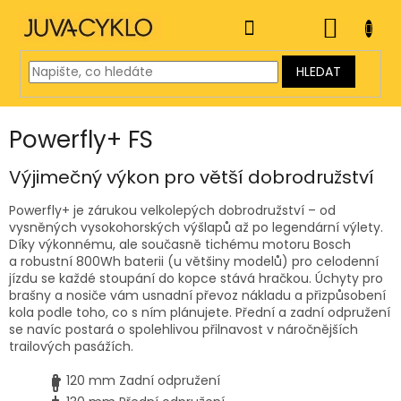
Přejít
na
NÁKUP
obsah
KOŠÍK
HLEDAT
Powerfly+ FS
Výjimečný výkon pro větší dobrodružství
Powerfly+ je zárukou velkolepých dobrodružství – od
vysněných vysokohorských výšlapů až po legendární výlety.
Díky výkonnému, ale současně tichému motoru Bosch
a robustní 800Wh baterii (u většiny modelů) pro celodenní
jízdu se každé stoupání do kopce stává hračkou. Úchyty pro
brašny a nosiče vám usnadní převoz nákladu a přizpůsobení
kola podle toho, co s ním plánujete. Přední a zadní odpružení
se navíc postará o spolehlivou přilnavost v náročnějších
trailových pasážích.
120 mm
Zadní odpružení