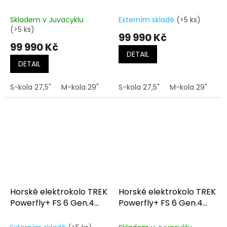
Mercury/Dark Web
Pennyflake/Black Olive
Skladem v Juvacyklu
Externím skladě
(>5 ks)
(>5 ks)
99 990 Kč
99 990 Kč
DETAIL
DETAIL
S-kola 27,5"
M-kola 29"
L-kola 29"
S-kola 27,5"
XL-kola 29"
M-kola 29"
L-
Horské elektrokolo TREK
Horské elektrokolo TREK
Powerfly+ FS 6 Gen.4
Powerfly+ FS 6 Gen.4
Era White/Buff Beige
Gloss Dark Star/Matte
Dark Web