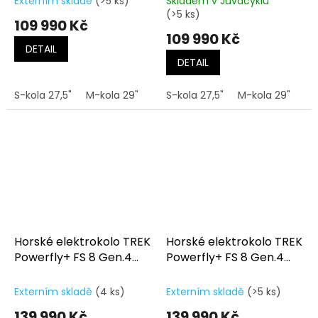
Externím skladě
(>5 ks)
Skladem v Juvacyklu
(>5 ks)
109 990 Kč
109 990 Kč
DETAIL
DETAIL
S-kola 27,5"
M-kola 29"
L-kola 29"
S-kola 27,5"
XL-kola 29"
M-kola 29"
L-
Horské elektrokolo TREK
Horské elektrokolo TREK
Powerfly+ FS 8 Gen.4
Powerfly+ FS 8 Gen.4
Gloss Lava/Matte Dark
Matte/Gloss Mulsanne
Web
Blue
Externím skladě
(4 ks)
Externím skladě
(>5 ks)
139 990 Kč
139 990 Kč