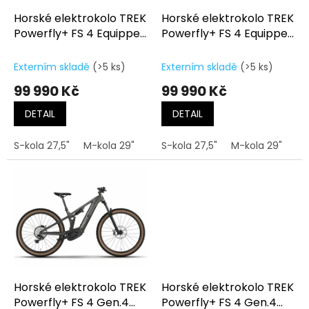
o
d
Horské elektrokolo TREK
Horské elektrokolo TREK
u
Powerfly+ FS 4 Equipped
Powerfly+ FS 4 Equipped
k
Gen.4 Mercury/Dark
Gen.4 Pennyflake/Black
t
Web
Olive
Externím skladě
(>5 ks)
Externím skladě
(>5 ks)
ů
99 990 Kč
99 990 Kč
DETAIL
DETAIL
S-kola 27,5"
M-kola 29"
L-kola 29"
S-kola 27,5"
XL-kola 29"
M-kola 29"
L-
Horské elektrokolo TREK
Horské elektrokolo TREK
Powerfly+ FS 4 Gen.4
Powerfly+ FS 4 Gen.4