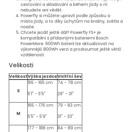
cestování a skladování a během jízdy o ní
nebudete ani vědět.
Powerfly si můžete upravit podle způsobu a
místa jízdy, a to díky úchytům na brašny, světla a
nosiče.
Chcete jezdit ještě dál? Powerfly FS+ je
kompatibilní s přídavnými bateriemi Bosch
PowerMore. 600Wh baterii lze aktualizovat na
výkonnější 800Wh verzi a prozkoumat ještě větší
vzdálenosti.
Velikosti
Velikost
Výška jezdce
Vnitřní šev
size-
155 - 165 cm
74 - 78 cm
table
S
5'1" - 5'5"
29" - 31"
165 - 176 cm
79 - 83 cm
M
5'5" - 5'9"
31" - 33"
177 - 188 cm
84 - 89 cm