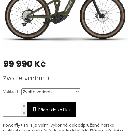
99 990 Kč
Měrná
Zvolte variantu
cena:
Velikost
Přidat do košíku
Powerfly+ FS 4 je velmi výkonné celoodpružené horské
elektrokolo pro náročná dobrodružství. Má 130mm přední a