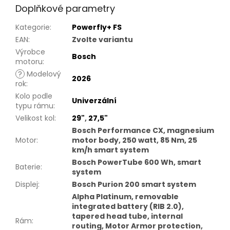
Doplňkové parametry
Kategorie
:
Powerfly+ FS
EAN
:
Zvolte variantu
Výrobce
Bosch
motoru
:
?
Modelový
2026
rok
:
Kolo podle
Univerzální
typu rámu
:
Velikost kol
:
29"
,
27,5"
Bosch Performance CX, magnesium
Motor
:
motor body, 250 watt, 85 Nm, 25
km/h smart system
Bosch PowerTube 600 Wh, smart
Baterie
:
system
Displej
:
Bosch Purion 200 smart system
Alpha Platinum, removable
integrated battery (RIB 2.0),
tapered head tube, internal
Rám
:
routing, Motor Armor protection,