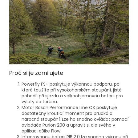
Proč si je zamilujete
Powerfly FS+ poskytuje výkonnou podporu, po
které toužíte při vysokohorském stoupání, jisté
pohodlí při sjezdu a velkoobjemovou baterii pro
výlety do terénu.
Motor Bosch Performance Line CX poskytuje
dostatečný krouticí moment pro prudká a
náročná stoupání. Lze ho snadno ovládat pomocí
ovladače Purion 200 a upravit si dle svého v
aplikaci eBike Flow.
Integrovanou baterii RIB 2.0 lze snadno vyjmou při