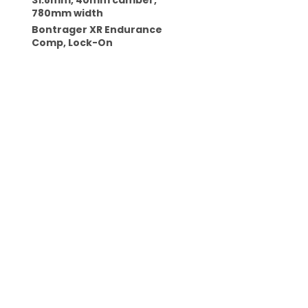
31.8mm, 40mm camber,
780mm width
Bontrager XR Endurance
Comp, Lock-On