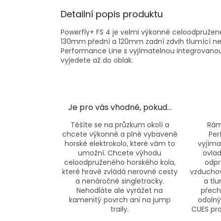
Detailní popis produktu
Powerfly+ FS 4 je velmi výkonné celoodpružené
130mm přední a 120mm zadní zdvih tlumící n
Performance Line s vyjímatelnou integrovanou b
vyjedete až do oblak.
Je pro vás vhodné, pokud…
Těšíte se na průzkum okolí a
Rám
chcete výkonné a plně vybavené
Per
horské elektrokolo, které vám to
vyjíma
umožní. Chcete výhodu
ovla
celoodpruženého horského kola,
odpr
které hravě zvládá nerovné cesty
vzduchov
a nenáročné singletracky.
a tl
Nehodláte ale vyrážet na
přech
kamenitý povrch ani na jump
odolný
traily.
CUES pro