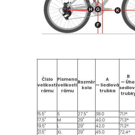
B
Číslo
Písmeno
A
Rozměr
—
Úhe
velikosti
velikosti
—
Sedlová
kola
sedlov
rámu
rámu
trubka
trubk
15.5"
S
27.5"
38.0
71.1°
17.5"
M
29"
40.0
71.3°
19.5"
L
29"
42.0
71.2°
21.5"
XL
29"
45.0
72.4°