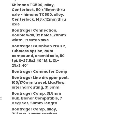
Shimano TC500, alloy,
Centerlock, 110 x 15mm thru
axle - himano TC500, alloy,
Centerlock, 148 x 12mm thru
axle
Bontrager Connection,
double wall, 32 holes, 20mm
width, Presta valve
Bontrager Gunnison Pro XR,
tubeless option, dual
compound, aramid sole, 60
tpi, S-27,5x2,40" M, L, XL-
29x2,40"
Bontrager Commuter Comp
Bontrager Line dropper post,
100/170mm travel, MaxFlow,
internal routing, 31.6mm
Bontrager Comp, 31.8mm
c
:
Hub, Blendr Compatible, 7
Degrees, 50mm Length
Bontrager Comp, alloy,