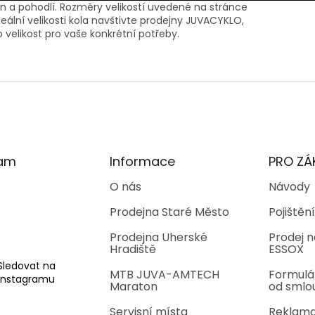
kon a pohodlí. Rozměry velikostí uvedené na stránce
eální velikosti kola navštivte prodejny JUVACYKLO,
 velikost pro vaše konkrétní potřeby.
ram
Informace
PRO ZÁ
O nás
Návody
Prodejna Staré Město
Pojištění
Prodejna Uherské
Prodej n
Hradiště
ESSOX
Sledovat na
MTB JUVA-AMTECH
Formulá
Instagramu
Maraton
od smlo
Servisní místa
Reklama