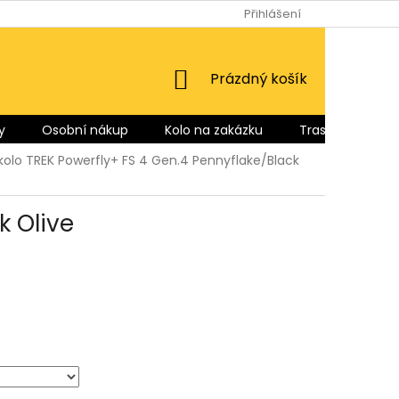
Přihlášení
NÁKUPNÍ
Prázdný košík
KOŠÍK
y
Osobní nákup
Kolo na zakázku
Trasy pro Vás
kolo TREK Powerfly+ FS 4 Gen.4 Pennyflake/Black
k Olive