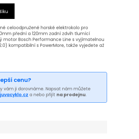
šíku
nné celoodpružené horské elektrokolo pro
30mm přední a 120mm zadní zdvih tlumící
ý motor Bosch Performance Line s vyjímatelnou
 2.0) kompatibilní s PowerMore, takže vyjedete až
 lepší cenu?
my vám ji dorovnáme. Napsat nám můžete
juvacyklo.cz
a nebo přijít
na prodejnu
.