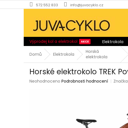
Přejít
572 552 833
info@juvacyklo.cz
na
obsah
Výprodej kol a elektrokol
Elektrokola
Horská
Domů
Elektrokola
elektrokola
Horské elektrokolo TREK Po
Průměrné
Neohodnoceno
Podrobnosti hodnocení
Značka
hodnocení
produktu
je
0,0
z
5
hvězdiček.