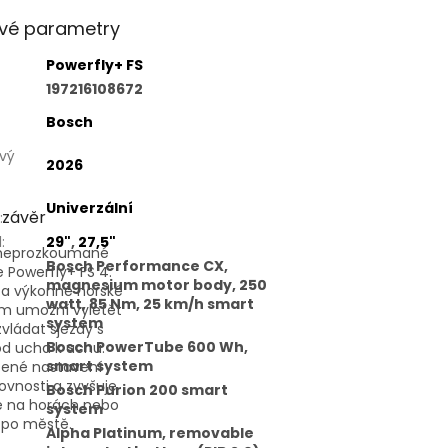
vé parametry
Powerfly+ FS
197216108672
Bosch
vý
2026
Univerzální
 závěr
:
l
:
29"
,
27,5"
 neprozkoumané
Bosch Performance CX,
e Powerfly+ FS 4.
magnesium motor body, 250
a výkonné horské
watt, 85 Nm, 25 km/h smart
ám umožní vyletět
system
zvládat sjezdy s
Bosch PowerTube 600 Wh,
 ucha k uchu.
smart system
ené nastavení
ovnosti a zvyšuje
Bosch Purion 200 smart
zdě na horách nebo
system
k po městě.
Alpha Platinum, removable