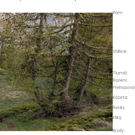
Rám
:
Vidlice
:
Tlumič
:
Řazení
:
Přehazova
Kazeta
:
Řetěz
:
Kliky
:
Brzdy
: