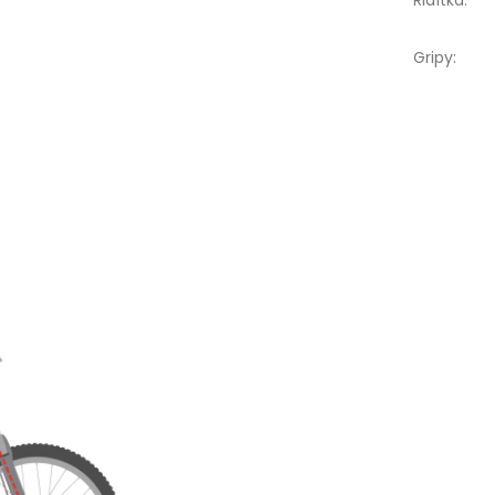
Řidítka
:
Gripy
: