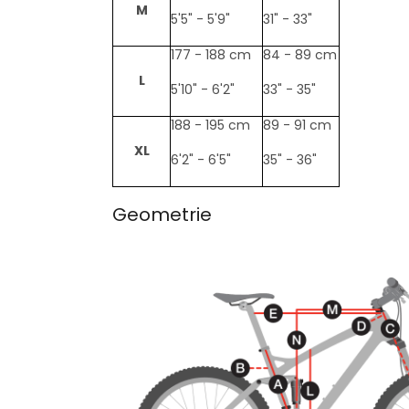
M
5'5" - 5'9"
31" - 33"
177 - 188 cm
84 - 89 cm
L
5'10" - 6'2"
33" - 35"
188 - 195 cm
89 - 91 cm
XL
6'2" - 6'5"
35" - 36"
Geometrie