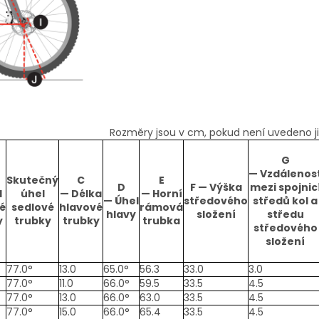
Rozměry jsou v cm, pokud není uvedeno ji
G
—
Vzdálenos
Skutečný
C
E
D
F —
Výška
mezi spojnic
l
úhel
—
Délka
—
Horní
—
Úhel
středového
středů kol a
é
sedlové
hlavové
rámová
hlavy
složení
středu
y
trubky
trubky
trubka
středového
složení
77.0°
13.0
65.0°
56.3
33.0
3.0
77.0°
11.0
66.0°
59.5
33.5
4.5
77.0°
13.0
66.0°
63.0
33.5
4.5
77.0°
15.0
66.0°
65.4
33.5
4.5