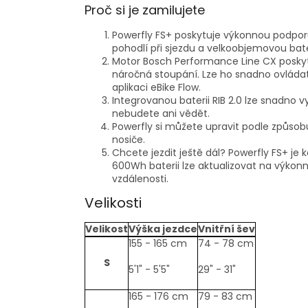
Proč si je zamilujete
Powerfly FS+ poskytuje výkonnou podporu,
pohodlí při sjezdu a velkoobjemovou bater
Motor Bosch Performance Line CX posky
náročná stoupání. Lze ho snadno ovládat
aplikaci eBike Flow.
Integrovanou baterii RIB 2.0 lze snadno 
nebudete ani vědět.
Powerfly si můžete upravit podle způsobu
nosiče.
Chcete jezdit ještě dál? Powerfly FS+ je
600Wh baterii lze aktualizovat na výkonn
vzdálenosti.
Velikosti
Velikost
Výška jezdce
Vnitřní šev
size-
155 - 165 cm
74 - 78 cm
table
S
5'1" - 5'5"
29" - 31"
165 - 176 cm
79 - 83 cm