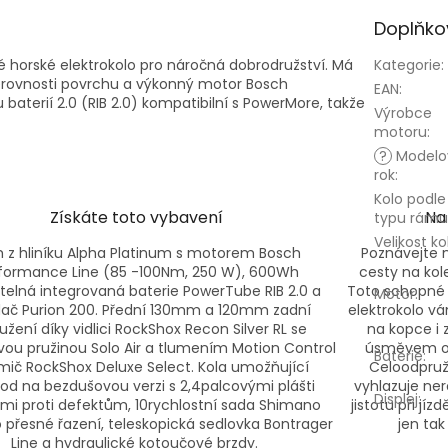
Doplňko
 horské elektrokolo pro náročná dobrodružství. Má
Kategorie
:
erovnosti povrchu a výkonný motor Bosch
EAN
:
aterií 2.0 (RIB 2.0) kompatibilní s PowerMore, takže
Výrobce
motoru
:
?
Modelo
rok
:
Kolo podle
Získáte toto vybavení
Na
typu rámu
Velikost ko
 z hliníku Alpha Platinum s motorem Bosch
Poznávejte
formance Line (85 -100Nm, 250 W), 600Wh
cesty na kol
telná integrovaná baterie PowerTube RIB 2.0 a
Toto schopné 
Motor
:
dač Purion 200. Přední 130mm a 120mm zadní
elektrokolo v
užení díky vidlici RockShox Recon Silver RL se
na kopce i 
ou pružinou Solo Air a tlumením Motion Control
úsměvem od
Baterie
:
umič RockShox Deluxe Select. Kola umožňující
Celoodpruž
od na bezdušovou verzi s 2,4palcovými plášti
vyhlazuje ner
Displej
:
mi proti defektům, 10rychlostní sada Shimano
jistotu při jí
 přesné řazení, teleskopická sedlovka Bontrager
jen ta
Line a hydraulické kotoučové brzdy.