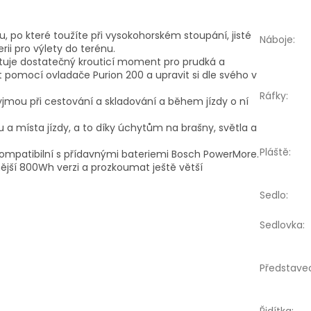
 po které toužíte při vysokohorském stoupání, jisté
Náboje
:
ii pro výlety do terénu.
tuje dostatečný krouticí moment pro prudká a
 pomocí ovladače Purion 200 a upravit si dle svého v
Ráfky
:
vyjmou při cestování a skladování a během jízdy o ní
 a místa jízdy, a to díky úchytům na brašny, světla a
Pláště
:
 kompatibilní s přídavnými bateriemi Bosch PowerMore.
ější 800Wh verzi a prozkoumat ještě větší
Sedlo
:
Sedlovka
:
Představe