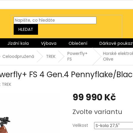
HLEDAT
Jízdní kola
Výbava
Oblečení
Dárkové poukaz
Powerfly+
Horské elektro
Celoodpružená
TREK
FS
Olive
werfly+ FS 4 Gen.4 Pennyflake/Blac
:
TREK
99 990 Kč
Měrná
Zvolte variantu
cena:
Velikost