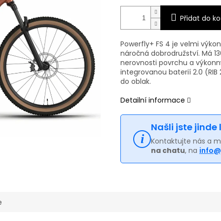
Přidat do ko
Powerfly+ FS 4 je velmi výko
náročná dobrodružství. Má 1
nerovnosti povrchu a výkonn
integrovanou baterií 2.0 (RIB
do oblak.
Detailní informace
Našli jste jinde
Kontaktujte nás a 
na chatu
, na
info@
e