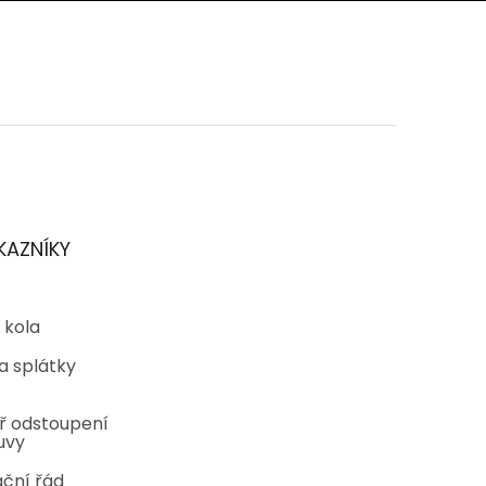
KAZNÍKY
 kola
a splátky
ř odstoupení
uvy
ční řád