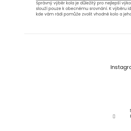
Správný výběr kola je důležitý pro nejlepší vý
slouží pouze k obecnému srovnání. K výběru id
kde vám rádi pomůže zvolit vhodné kolo a jeho
Z
á
p
a
t
Instag
í