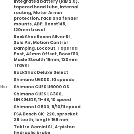
integrated battery (RIB 2.0),
tapered head tube, internal
routing, Motor Armor
protection, rack and fender
mounts, ABP, Boost148,
120mm travel
RockShox Recon Silver RL,
Solo Air, Motion Control
Damping, Lockout, Tapered
Post, 42mm Offset, Boost110,
Maxle Stealth 15mm, 130mm
Travel
RockShox Deluxe Select
Shimano U6000, 10 speeds
čka
:
Shimano CUES U6000 GS
Shimano CUES LG300,
LINKGLIDE, 11-48, 10 speed
Shimano LG500, 9/10/11 speed
FSA Bosch CK-220, sprocket
36 teeth, length 165 mm
Tektro Gemini SL, 4-piston
hydraulic brake