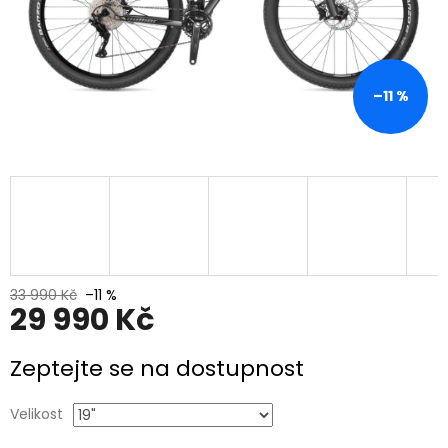
–11 %
33 990 Kč
–11 %
29 990 Kč
Měrná
Zeptejte se na dostupnost
cena:
Velikost