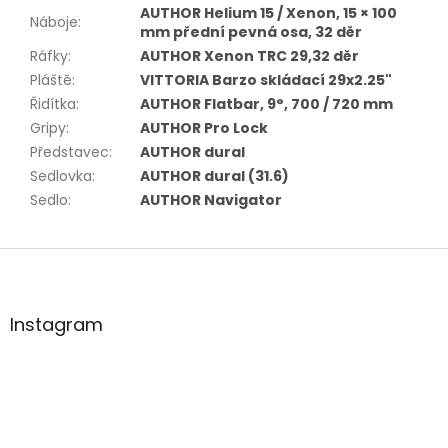
AUTHOR Helium 15 / Xenon, 15 × 100
Náboje
:
mm přední pevná osa, 32 děr
Ráfky
:
AUTHOR Xenon TRC 29,32 děr
Pláště
:
VITTORIA Barzo skládací 29x2.25"
Řidítka
:
AUTHOR Flatbar, 9°, 700 / 720 mm
Gripy
:
AUTHOR Pro Lock
Představec
:
AUTHOR dural
Sedlovka
:
AUTHOR dural (31.6)
Sedlo
:
AUTHOR Navigator
Z
á
p
a
Instagram
t
í