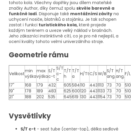
tohoto kola. Všechny doplňky jsou dílem mateřské
značky Author, díky čemuž spolu
skvěle barevně a
funkčně ladí
. Disponuje také
montážními závity
na
uchycení nosiče, blatníků a stojánku. Je tak schopen
zastat i funkci
turistického kola,
které projede
každým terénem a uveze velký náklad v brašnách.
Jeho zákazníci instinktivně cítí, co je pro ně nejlepší, a
ocení kvality tohoto velmi univerzálního stroje.
Geometrie rámu
S/T
min
max
S/T
T/T
T/T
S/T
H/T
Velikost
c-
H/Tt
C/S
W/B
F/L
výška
výška
c-t
h
a
ang.
ang.
c
17"
168
179
432
605
584
110
443
1113
73
70
510
19"
178
189
483
625
600
120
443
1133
73
70
510
21"
188
202
535
645
619
130
443
1154
73
70
510
Vysvětlivky
S/T c-t
- seat tube (center-top), délka sedlové