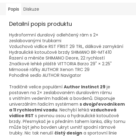
Popis
Diskuze
Detailní popis produktu
Hydroformní duralový odlehčený rám s 2×
zeslabovanými trubkami
Vzduchová vidlice RST F1RST 29 TRL, dálkové zamykání
Hydraulické kotoučové brzdy SHIMANO BR-MT410
Řazení a měniče SHIMANO Deore, 22 rychlostí
Značkové lehké pláště VITTORIA Barzo 29" × 2.25"
Mimoosé ráfky AUTHOR Xenon TRC 29
Pohodlné sedlo AUTHOR Navigator
Tradičně velice populární
Author Instinct 29
je
postaven na 2× zeslabovaném duralovém rámu
s vnitřním vedením hadiček a bovdenů. Disponuje
univerzálním řadicím systémem
s dvojpřevodníkem
a 11 rychlostmi vzadu
. Nechybí lehká
vzduchová
vidlice RST
s pevnou osou a hydraulické kotoučové
brzdy. Přesmykač je s předním tahem lanka, díky tomu
může být jeho bovden ukryt uvnitř spodní rámové
trubky. Nic tak neruší
čistý design
a sportovní linie