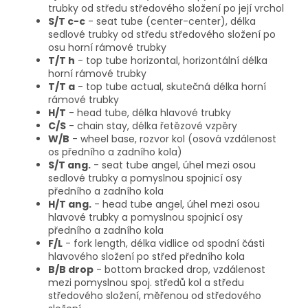
trubky od středu středového složení po její vrchol
S/T c-c
- seat tube (center-center), délka
sedlové trubky od středu středového složení po
osu horní rámové trubky
T/T h
- top tube horizontal, horizontální délka
horní rámové trubky
T/T a
- top tube actual, skutečná délka horní
rámové trubky
H/T
- head tube, délka hlavové trubky
C/S
- chain stay, délka řetězové vzpěry
W/B
- wheel base, rozvor kol (osová vzdálenost
os předního a zadního kola)
S/T ang.
- seat tube angel, úhel mezi osou
sedlové trubky a pomyslnou spojnicí osy
předního a zadního kola
H/T ang.
- head tube angel, úhel mezi osou
hlavové trubky a pomyslnou spojnicí osy
předního a zadního kola
F/L
- fork length, délka vidlice od spodní části
hlavového složení po střed předního kola
B/B drop
- bottom bracked drop, vzdálenost
mezi pomyslnou spoj. středů kol a středu
středového složení, měřenou od středového