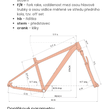
složení
F/R
- fork rake, vzdálenost mezi osou hlavové
trubky a osou vidlice měřené ve středu předního
kola, tzv. off set
hb
- řidítka
stem
- představec
crank
- kliky
Doplňkové parametry