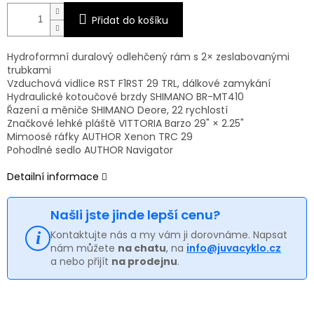
Přidat do košíku
Hydroformní duralový odlehčený rám s 2× zeslabovanými
trubkami
Vzduchová vidlice RST F1RST 29 TRL, dálkové zamykání
Hydraulické kotoučové brzdy SHIMANO BR-MT410
Řazení a měniče SHIMANO Deore, 22 rychlostí
Značkové lehké pláště VITTORIA Barzo 29" × 2.25"
Mimoosé ráfky AUTHOR Xenon TRC 29
Pohodlné sedlo AUTHOR Navigator
Detailní informace
Našli jste jinde lepší cenu?
Kontaktujte nás a my vám ji dorovnáme. Napsat
nám můžete
na chatu
, na
info@juvacyklo.cz
a nebo přijít
na prodejnu
.