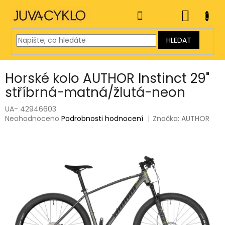
Přejít
na
NÁKUP
obsah
KOŠÍK
HLEDAT
Horské kolo AUTHOR Instinct 29"
stříbrná-matná/žlutá-neon
UA- 42946603
Průměrné
Neohodnoceno
Podrobnosti hodnocení
Značka:
AUTHOR
hodnocení
produktu
je
0,0
z
5
hvězdiček.