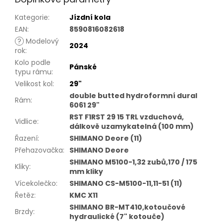
Kategorie
:
Jízdní kola
EAN
:
8590816082618
?
Modelový
2024
rok
:
Kolo podle
Pánské
typu rámu
:
Velikost kol
:
29"
double butted hydroformní dural
Rám
:
6061 29"
RST F1RST 29 15 TRL vzduchová,
Vidlice
:
dálkově uzamykatelná (100 mm)
Řazení
:
SHIMANO Deore (11)
Přehazovačka
:
SHIMANO Deore
SHIMANO M5100-1,32 zubů,170 / 175
Kliky
:
mm kliky
Vícekolečko
:
SHIMANO CS-M5100-11,11-51 (11)
Řetěz
:
KMC X11
SHIMANO BR-MT410,kotoučové
Brzdy
:
hydraulické (7" kotouče)