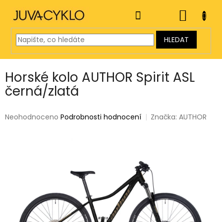
Přejít
na
NÁKUP
obsah
KOŠÍK
HLEDAT
Horské kolo AUTHOR Spirit ASL
černá/zlatá
Průměrné
Neohodnoceno
Podrobnosti hodnocení
Značka:
AUTHOR
hodnocení
produktu
je
0,0
z
5
hvězdiček.