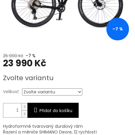
–7 %
25 990 Kč
–7 %
23 990 Kč
Měrná
Zvolte variantu
cena:
Velikost
Přidat do košíku
Hydroformně tvarovaný duralový rám
Řazení a měniče SHIMANO Deore, 12 rychlostí