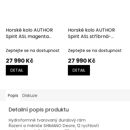
Horské kolo AUTHOR
Horské kolo AUTHOR
Spirit ASL magenta
Spirit ASL stříbrná-
matná-černá-růžová
zelená
Zeptejte se na dostupnost
Zeptejte se na dostupnost
27 990 Kč
27 990 Kč
DETAIL
DETAIL
Popis
Diskuze
Detailní popis produktu
Hydroformně tvarovaný duralový rám
Řazení a měniče SHIMANO Deore, 12 rychlostí