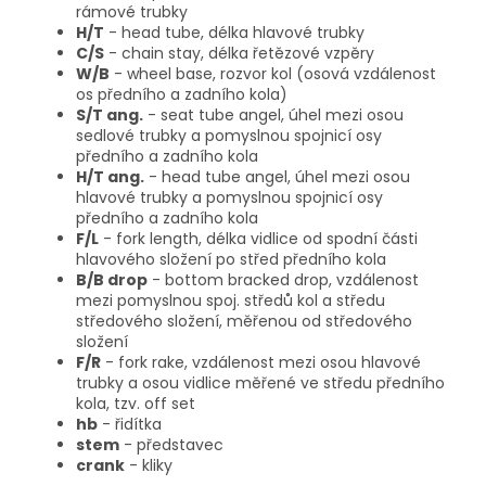
rámové trubky
H/T
- head tube, délka hlavové trubky
C/S
- chain stay, délka řetězové vzpěry
W/B
- wheel base, rozvor kol (osová vzdálenost
os předního a zadního kola)
S/T ang.
- seat tube angel, úhel mezi osou
sedlové trubky a pomyslnou spojnicí osy
předního a zadního kola
H/T ang.
- head tube angel, úhel mezi osou
hlavové trubky a pomyslnou spojnicí osy
předního a zadního kola
F/L
- fork length, délka vidlice od spodní části
hlavového složení po střed předního kola
B/B drop
- bottom bracked drop, vzdálenost
mezi pomyslnou spoj. středů kol a středu
středového složení, měřenou od středového
složení
F/R
- fork rake, vzdálenost mezi osou hlavové
trubky a osou vidlice měřené ve středu předního
kola, tzv. off set
hb
- řidítka
stem
- představec
crank
- kliky