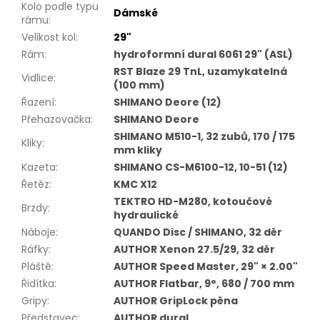
Kolo podle typu
Dámské
rámu
:
Velikost kol
:
29"
Rám
:
hydroformní dural 6061 29" (ASL)
RST Blaze 29 TnL, uzamykatelná
Vidlice
:
(100 mm)
Řazení
:
SHIMANO Deore (12)
Přehazovačka
:
SHIMANO Deore
SHIMANO M510-1, 32 zubů, 170 / 175
Kliky
:
mm kliky
Kazeta
:
SHIMANO CS-M6100-12, 10-51 (12)
Řetěz
:
KMC X12
TEKTRO HD-M280, kotoučové
Brzdy
:
hydraulické
Náboje
:
QUANDO Disc / SHIMANO, 32 děr
Ráfky
:
AUTHOR Xenon 27.5/29, 32 děr
Pláště
:
AUTHOR Speed Master, 29" × 2.00"
Řidítka
:
AUTHOR Flatbar, 9°, 680 / 700 mm
Gripy
:
AUTHOR GripLock pěna
Představec
:
AUTHOR dural