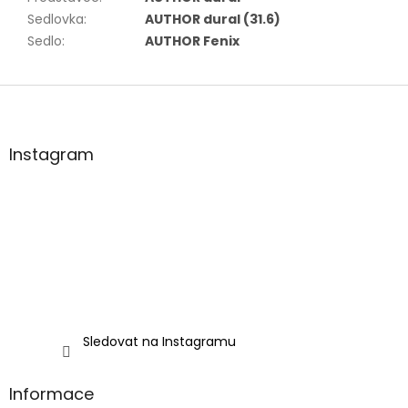
Sedlovka
:
AUTHOR dural (31.6)
Sedlo
:
AUTHOR Fenix
Z
á
p
a
Instagram
t
í
Sledovat na Instagramu
Informace