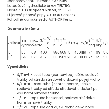
Jednopřevodník Shimano s 32 zuby
Kotoučové hydraulické brzdy TEKTRO
Pláště AUTHOR Speed Master, 29" × 2.00"
Příjemné pěnové gripy AUTHOR GripLock
Pohodlné dámské sedlo AUTHOR Fenix
Geometrie rámu
S/T
min
max
S/T
T/T
T/T
S/T
H/T
Velikost
c-
H/Tt
C/S
W/B
F/L
výška
výška
c-t
h
a
ang.
ang.
c
16"
155
168
406
580
565
115
450
1119
74
69
510
18"
166
182
457
600
582
120
450
1139
74
69
510
Vysvětlivky
S/T c-t
- seat tube (center-top), délka sedlové
trubky od středu středového složení po její vrchol
S/T c-c
- seat tube (center-center), délka
sedlové trubky od středu středového složení po
osu horní rámové trubky
T/T h
- top tube horizontal, horizontální délka
horní rámové trubky
T/T a
- top tube actual, skutečná délka horní