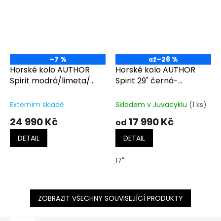
–7 %
–26 %
až
Horské kolo AUTHOR
Horské kolo AUTHOR
Spirit modrá/limeta/
Spirit 29" černá-
černá
matná/oranžová
Externím skladě
Skladem v Juvacyklu
(1 ks)
24 990 Kč
17 990 Kč
od
DETAIL
DETAIL
17"
ZOBRAZIT VŠECHNY SOUVISEJÍCÍ PRODUKTY