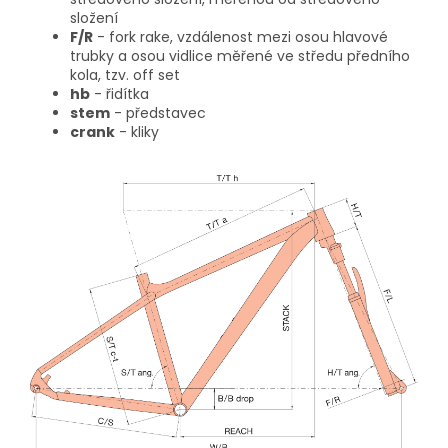
složení
F/R
- fork rake, vzdálenost mezi osou hlavové
trubky a osou vidlice měřené ve středu předního
kola, tzv. off set
hb
- řidítka
stem
- představec
crank
- kliky