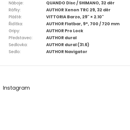
Náboje
:
QUANDO Disc / SHIMANO, 32 děr
Ráfky
:
AUTHOR Xenon TRC 29, 32 děr
Pláště
:
VITTORIA Barzo, 29" × 2.10"
Řidítka
:
AUTHOR Flatbar, 9°, 700 / 720 mm
Gripy
:
AUTHOR Pro Lock
Představec
:
AUTHOR dural
Sedlovka
:
AUTHOR dural (31.6)
Sedlo
:
AUTHOR Navigator
Z
á
p
a
Instagram
t
í