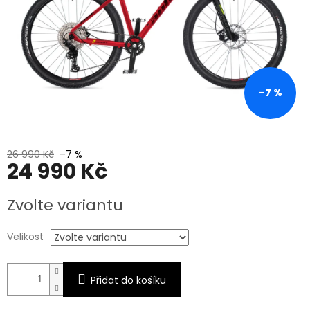
–7 %
26 990 Kč
–7 %
24 990 Kč
Měrná
Zvolte variantu
cena:
Velikost
Přidat do košíku