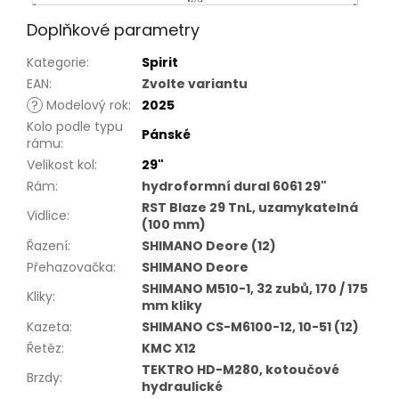
Doplňkové parametry
Kategorie
:
Spirit
EAN
:
Zvolte variantu
?
Modelový rok
:
2025
Kolo podle typu
Pánské
rámu
:
Velikost kol
:
29"
Rám
:
hydroformní dural 6061 29"
RST Blaze 29 TnL, uzamykatelná
Vidlice
:
(100 mm)
Řazení
:
SHIMANO Deore (12)
Přehazovačka
:
SHIMANO Deore
SHIMANO M510-1, 32 zubů, 170 / 175
Kliky
:
mm kliky
Kazeta
:
SHIMANO CS-M6100-12, 10-51 (12)
Řetěz
:
KMC X12
TEKTRO HD-M280, kotoučové
Brzdy
:
hydraulické