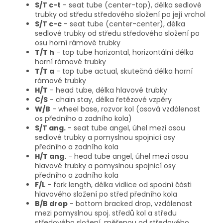
S/T c-t
- seat tube (center-top), délka sedlové
trubky od středu středového složení po její vrchol
S/T c-c
- seat tube (center-center), délka
sedlové trubky od středu středového složení po
osu horní rámové trubky
T/T h
- top tube horizontal, horizontální délka
horní rámové trubky
T/T a
- top tube actual, skutečná délka horní
rámové trubky
H/T
- head tube, délka hlavové trubky
C/S
- chain stay, délka řetězové vzpěry
W/B
- wheel base, rozvor kol (osová vzdálenost
os předního a zadního kola)
S/T ang.
- seat tube angel, úhel mezi osou
sedlové trubky a pomyslnou spojnicí osy
předního a zadního kola
H/T ang.
- head tube angel, úhel mezi osou
hlavové trubky a pomyslnou spojnicí osy
předního a zadního kola
F/L
- fork length, délka vidlice od spodní části
hlavového složení po střed předního kola
B/B drop
- bottom bracked drop, vzdálenost
mezi pomyslnou spoj. středů kol a středu
středového složení, měřenou od středového