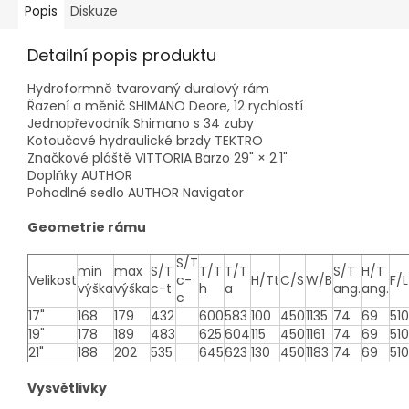
Popis
Diskuze
Detailní popis produktu
Hydroformně tvarovaný duralový rám
Řazení a měnič SHIMANO Deore, 12 rychlostí
Jednopřevodník Shimano s 34 zuby
Kotoučové hydraulické brzdy TEKTRO
Značkové pláště VITTORIA Barzo 29" × 2.1"
Doplňky AUTHOR
Pohodlné sedlo AUTHOR Navigator
Geometrie rámu
S/T
min
max
S/T
T/T
T/T
S/T
H/T
Velikost
c-
H/Tt
C/S
W/B
F/L
výška
výška
c-t
h
a
ang.
ang.
c
17"
168
179
432
600
583
100
450
1135
74
69
510
19"
178
189
483
625
604
115
450
1161
74
69
510
21"
188
202
535
645
623
130
450
1183
74
69
510
Vysvětlivky