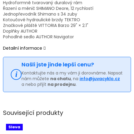
Hydroformně tvarovaný duralový rám
Řazení a měnič SHIMANO Deore, 12 rychlostí
Jednopřevodník Shimano s 34 zuby
Kotoučové hydraulické brzdy TEKTRO
Značkové pláště VITTORIA Barzo 29" × 2.1"
Doplňky AUTHOR
Pohodlné sedlo AUTHOR Navigator
Detailní informace
Našli jste jinde lepší cenu?
Kontaktujte nás a my vám ji dorovnáme. Napsat
nám můžete
na chatu
, na
info@juvacyklo.cz
a nebo přijít
na prodejnu
.
Související produkty
Sleva