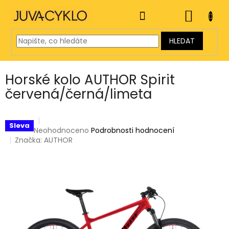
Přejít
na
NÁKUP
obsah
KOŠÍK
HLEDAT
Horské kolo AUTHOR Spirit
červená/černá/limeta
Sleva
Průměrné
Neohodnoceno
Podrobnosti hodnocení
hodnocení
Značka:
AUTHOR
produktu
je
0,0
z
5
hvězdiček.