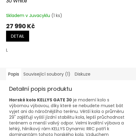
30 White
Skladem v Juvacyklu
(1 ks)
27 990 Kč
DETAIL
L
Popis
Související soubory (1)
Diskuze
Detailní popis produktu
Horské kolo KELLYS GATE 30
je moderní kolo s
výbornou výbavou, díky které se nebudete muset bát
vyjet ani do náročnějšího terénu. Větší kola o průměru
29" zajišťují vyšší jízdní stabilitu kola, lepší průchodnost
terénem a menší valivý odpor. Velmi kvalitní výbava a
lehký, hliníkový rám KELLYS Dynamic RRC patří k
dominantám tohoto horského kola. Vzduchem