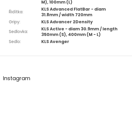
M), 100mm (L)
KLS Advanced FlatBar - diam
Řidítka
:
31.8mm / width 720mm
Gripy
:
KLS Advancer 2Density
KLS Active - diam 30.9mm / length
Sedlovka
:
350mm (S), 400mm (M - L)
Sedlo
:
KLS Avenger
Z
á
p
a
Instagram
t
í