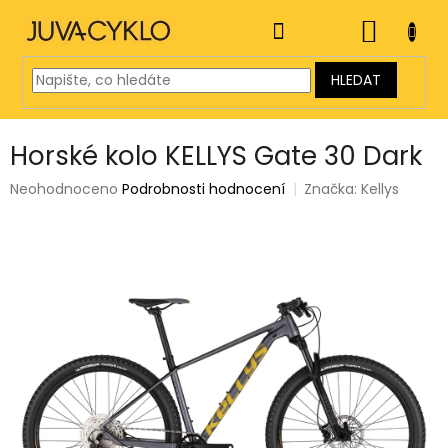
Přejít
na
NÁKUP
obsah
KOŠÍK
HLEDAT
Horské kolo KELLYS Gate 30 Dark
Průměrné
Neohodnoceno
Podrobnosti hodnocení
Značka:
Kellys
hodnocení
produktu
je
0,0
z
5
hvězdiček.