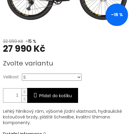
–15 %
32 990 Kč
–15 %
27 990 Kč
Měrná
Zvolte variantu
cena:
Velikost
Přidat do košíku
Lehký hliníkový rám, výborné jízdní vlastnosti, hydraulické
kotoučové brzdy, pláště Schwalbe, kvalitní Shimano
komponenty.
Detailní informace