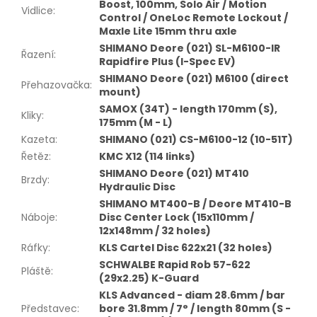
Boost, 100mm, Solo Air / Motion
Vidlice
:
Control / OneLoc Remote Lockout /
Maxle Lite 15mm thru axle
SHIMANO Deore (021) SL-M6100-IR
Řazení
:
Rapidfire Plus (I-Spec EV)
SHIMANO Deore (021) M6100 (direct
Přehazovačka
:
mount)
SAMOX (34T) - length 170mm (S),
Kliky
:
175mm (M - L)
Kazeta
:
SHIMANO (021) CS-M6100-12 (10-51T)
Řetěz
:
KMC X12 (114 links)
SHIMANO Deore (021) MT410
Brzdy
:
Hydraulic Disc
SHIMANO MT400-B / Deore MT410-B
Náboje
:
Disc Center Lock (15x110mm /
12x148mm / 32 holes)
Ráfky
:
KLS Cartel Disc 622x21 (32 holes)
SCHWALBE Rapid Rob 57-622
Pláště
:
(29x2.25) K-Guard
KLS Advanced - diam 28.6mm / bar
Představec
:
bore 31.8mm / 7° / length 80mm (S -