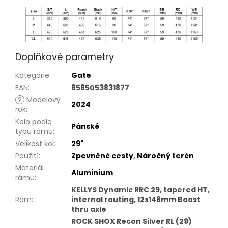
Doplňkové parametry
Kategorie
:
Gate
EAN
:
8585053831877
?
Modelový
2024
rok
:
Kolo podle
Pánské
typu rámu
:
Velikost kol
:
29"
Použití
:
Zpevněné cesty
,
Náročný terén
Materiál
Aluminium
rámu
:
KELLYS Dynamic RRC 29, tapered HT,
Rám
:
internal routing, 12x148mm Boost
thru axle
ROCK SHOX Recon Silver RL (29)