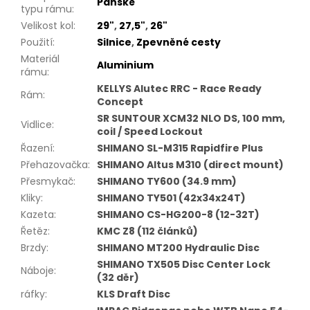
Pánské
typu rámu
:
Velikost kol
:
29"
,
27,5"
,
26"
Použití
:
Silnice
,
Zpevněné cesty
Materiál
Aluminium
rámu
:
KELLYS Alutec RRC - Race Ready
Rám
:
Concept
SR SUNTOUR XCM32 NLO DS, 100 mm,
Vidlice
:
coil / Speed Lockout
Řazení
:
SHIMANO SL-M315 Rapidfire Plus
Přehazovačka
:
SHIMANO Altus M310 (direct mount)
Přesmykač
:
SHIMANO TY600 (34.9 mm)
Kliky
:
SHIMANO TY501 (42x34x24T)
Kazeta
:
SHIMANO CS-HG200-8 (12-32T)
Řetěz
:
KMC Z8 (112 článků)
Brzdy
:
SHIMANO MT200 Hydraulic Disc
SHIMANO TX505 Disc Center Lock
Náboje
:
(32 děr)
ráfky
:
KLS Draft Disc