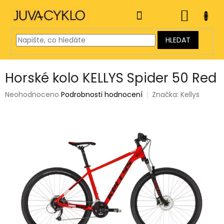
Přejít
na
NÁKUP
obsah
KOŠÍK
HLEDAT
Horské kolo KELLYS Spider 50 Red
Průměrné
Neohodnoceno
Podrobnosti hodnocení
Značka:
Kellys
hodnocení
produktu
je
0,0
z
5
hvězdiček.