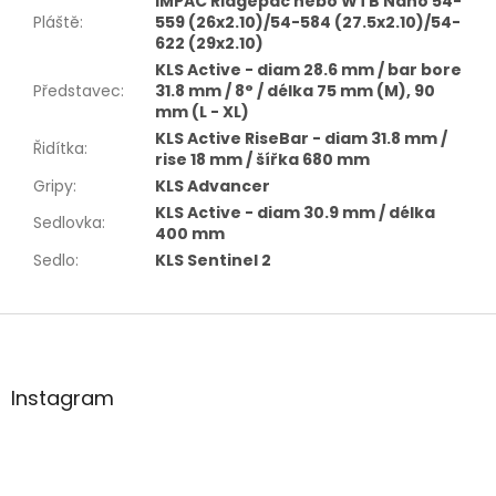
IMPAC Ridgepac nebo WTB Nano 54-
Pláště
:
559 (26x2.10)/54-584 (27.5x2.10)/54-
622 (29x2.10)
KLS Active - diam 28.6 mm / bar bore
Představec
:
31.8 mm / 8° / délka 75 mm (M), 90
mm (L - XL)
KLS Active RiseBar - diam 31.8 mm /
Řidítka
:
rise 18 mm / šířka 680 mm
Gripy
:
KLS Advancer
KLS Active - diam 30.9 mm / délka
Sedlovka
:
400 mm
Sedlo
:
KLS Sentinel 2
Z
á
p
a
Instagram
t
í