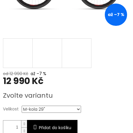
až –7 %
od 12 990 Kč
až –7 %
12 990 Kč
Měrná
Zvolte variantu
cena:
Velikost
Přidat do košíku