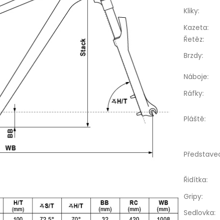
Kliky
:
Kazeta
:
Řetěz
:
Brzdy
:
Náboje
:
Ráfky
:
Pláště
:
Představe
Řidítka
:
Gripy
:
Sedlovka
: