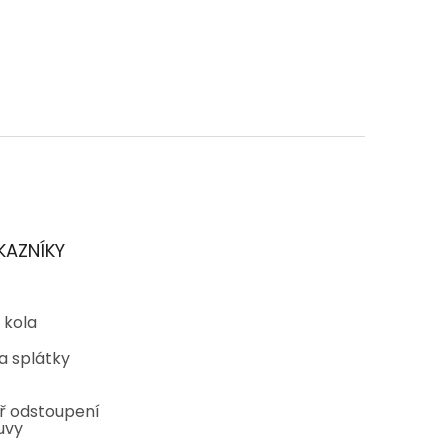
KAZNÍKY
 kola
a splátky
ř odstoupení
uvy