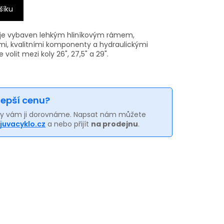
šíku
 je vybaven l
ehkým hliníkovým rámem,
mi, kvalitními komponenty a hydraulickými
 volit mezi koly 26", 27,5" a 29".
 lepší cenu?
my vám ji dorovnáme. Napsat nám můžete
juvacyklo.cz
a nebo přijít
na prodejnu
.