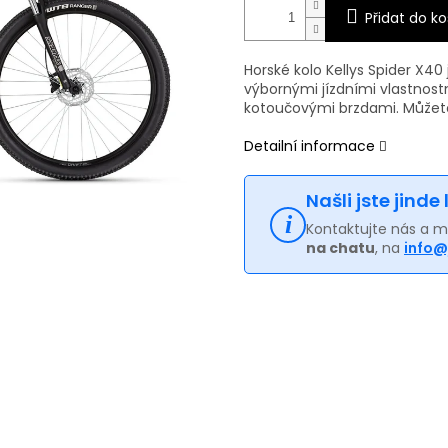
Přidat do ko
Horské kolo Kellys Spider X40
výbornými jízdními vlastnost
kotoučovými brzdami
. Můžete
Detailní informace
Našli jste jinde
Kontaktujte nás a 
na chatu
, na
info@