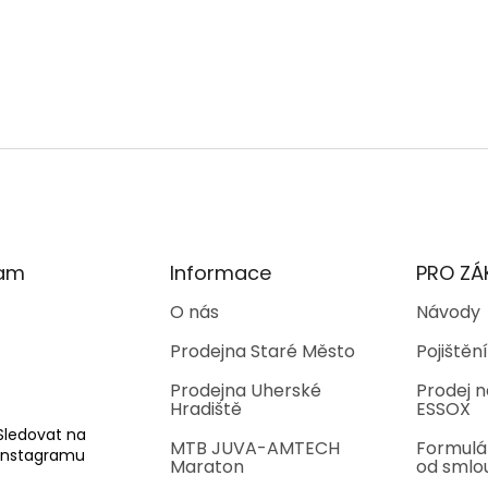
ram
Informace
PRO ZÁ
O nás
Návody
Prodejna Staré Město
Pojištění
Prodejna Uherské
Prodej n
Hradiště
ESSOX
Sledovat na
MTB JUVA-AMTECH
Formulá
Instagramu
Maraton
od smlo