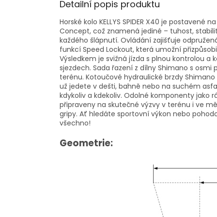
Detailní popis produktu
Horské kolo KELLYS SPIDER X40 je postavené 
Concept, což znamená jediné – tuhost, stabili
každého šlápnutí. Ovládání zajišťuje odpruže
funkcí Speed Lockout, která umožní přizpůsob
Výsledkem je svižná jízda s plnou kontrolou a 
sjezdech. Sada řazení z dílny Shimano s osmi p
terénu. Kotoučové hydraulické brzdy Shimano M
už jedete v dešti, bahně nebo na suchém asfalt
kdykoliv a kdekoliv. Odolné komponenty jako r
připraveny na skutečné výzvy v terénu i ve mě
gripy. Ať hledáte sportovní výkon nebo pohodov
všechno!
Geometrie: