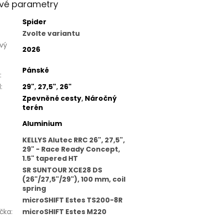
vé parametry
Spider
Zvolte variantu
vý
2026
Pánské
:
l
:
29"
,
27,5"
,
26"
Zpevněné cesty
,
Náročný
terén
Aluminium
KELLYS Alutec RRC 26", 27,5",
29" - Race Ready Concept,
1.5" tapered HT
SR SUNTOUR XCE28 DS
(26"/27,5"/29"), 100 mm, coil
spring
microSHIFT Estes TS200-8R
čka
:
microSHIFT Estes M220