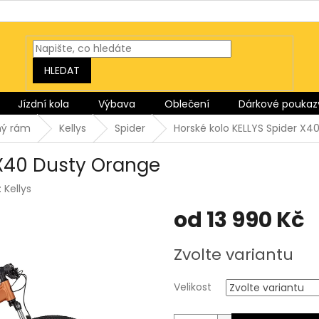
HLEDAT
Jízdní kola
Výbava
Oblečení
Dárkové poukaz
ný rám
Kellys
Spider
Horské kolo KELLYS Spider X4
 X40 Dusty Orange
:
Kellys
od
13 990 Kč
Měrná
Zvolte variantu
cena:
Velikost