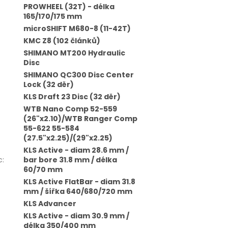
PROWHEEL (32T) - délka
165/170/175 mm
microSHIFT M680-8 (11-42T)
KMC Z8 (102 článků)
SHIMANO MT200 Hydraulic
Disc
SHIMANO QC300 Disc Center
Lock (32 děr)
KLS Draft 23 Disc (32 děr)
WTB Nano Comp 52-559
(26"x2.10)/WTB Ranger Comp
55-622 55-584
(27.5"x2.25)/(29"x2.25)
KLS Active - diam 28.6 mm /
c
:
bar bore 31.8 mm / délka
60/70 mm
KLS Active FlatBar - diam 31.8
mm / šířka 640/680/720 mm
KLS Advancer
KLS Active - diam 30.9 mm /
délka 350/400 mm