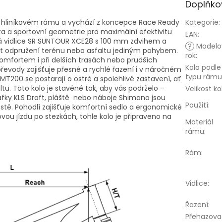
Doplňko
na hliníkovém rámu a vychází z koncepce Race Ready
Kategorie
:
ta a sportovní geometrie pro maximální efektivitu
EAN
:
ná vidlice SR SUNTOUR XCE28 s 100 mm zdvihem a
?
Modelo
it odpružení terénu nebo asfaltu jediným pohybem.
rok
:
komfortem i při delších trasách nebo prudších
Kolo podle
řevody zajišťuje přesné a rychlé řazení i v náročném
typu rámu
T200 se postarají o ostré a spolehlivé zastavení, ať
u. Toto kolo je stavěné tak, aby vás podrželo –
Velikost ko
áfky KLS Draft, pláště nebo náboje Shimano jsou
Použití
:
stě. Pohodlí zajišťuje komfortní sedlo a ergonomické
ou jízdu po stezkách, tohle kolo je připraveno na
Materiál
rámu
:
Rám
:
Vidlice
:
Řazení
:
Přehazova