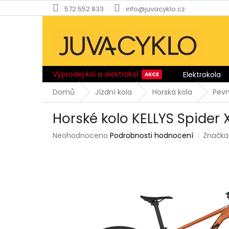
Přejít
572 552 833
info@juvacyklo.cz
na
obsah
Výprodej kol a elektrokol
Elektrokola
Domů
Jízdní kola
Horská kola
Pev
Horské kolo KELLYS Spider
Průměrné
Neohodnoceno
Podrobnosti hodnocení
Značka
hodnocení
produktu
je
0,0
z
5
hvězdiček.