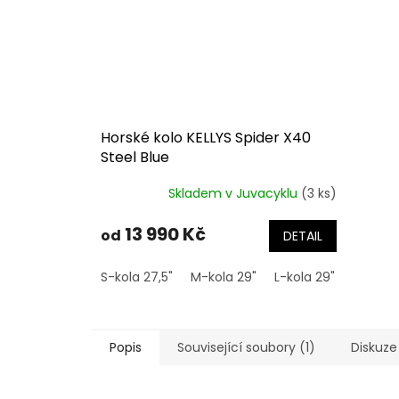
Horské kolo KELLYS Spider X40
Steel Blue
Skladem v Juvacyklu
(3 ks)
13 990 Kč
od
DETAIL
S-kola 27,5"
M-kola 29"
L-kola 29"
Popis
Související soubory (1)
Diskuze