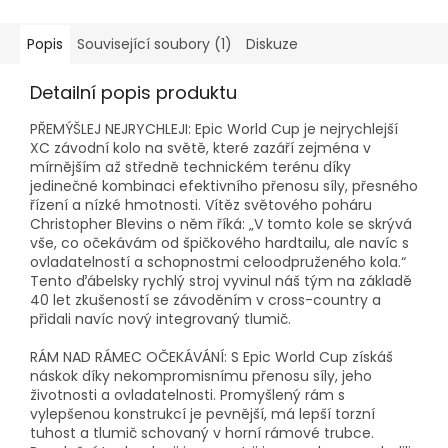
Popis
Související soubory (1)
Diskuze
Detailní popis produktu
PŘEMÝŠLEJ NEJRYCHLEJI: Epic World Cup je nejrychlejší
XC závodní kolo na světě, které zazáří zejména v
mírnějším až středně technickém terénu díky
jedinečné kombinaci efektivního přenosu síly, přesného
řízení a nízké hmotnosti. Vítěz světového poháru
Christopher Blevins o něm říká: „V tomto kole se skrývá
vše, co očekávám od špičkového hardtailu, ale navíc s
ovladatelností a schopnostmi celoodpruženého kola.“
Tento ďábelsky rychlý stroj vyvinul náš tým na základě
40 let zkušeností se závoděním v cross-country a
přidali navíc nový integrovaný tlumič.
RÁM NAD RÁMEC OČEKÁVÁNÍ: S Epic World Cup získáš
náskok díky nekompromisnímu přenosu síly, jeho
životnosti a ovladatelnosti. Promyšlený rám s
vylepšenou konstrukcí je pevnější, má lepší torzní
tuhost a tlumič schovaný v horní rámové trubce.