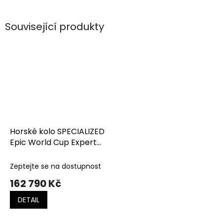
Související produkty
Horské kolo SPECIALIZED
Epic World Cup Expert
Gloss Cypress Metallic /
Ion Metallic
Zeptejte se na dostupnost
162 790 Kč
DETAIL