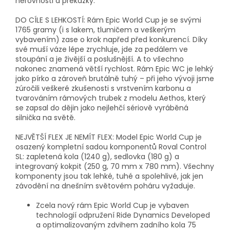
nerovnosti a překážky.
DO CÍLE S LEHKOSTÍ: Rám Epic World Cup je se svými
1765 gramy (i s lakem, tlumičem a veškerým
vybavením) zase o krok napřed před konkurencí. Díky
své muší váze lépe zrychluje, jde za pedálem ve
stoupání a je živější a poslušnější. A to všechno
nakonec znamená větší rychlost. Rám Epic WC je lehký
jako pírko a zároveň brutálně tuhý – při jeho vývoji jsme
zúročili veškeré zkušenosti s vrstvením karbonu a
tvarováním rámových trubek z modelu Aethos, který
se zapsal do dějin jako nejlehčí sériově vyráběná
silnička na světě.
NEJVĚTŠÍ FLEX JE NEMÍT FLEX: Model Epic World Cup je
osazený kompletní sadou komponentů Roval Control
SL: zapletená kola (1240 g), sedlovka (180 g) a
integrovaný kokpit (250 g, 70 mm x 780 mm). Všechny
komponenty jsou tak lehké, tuhé a spolehlivé, jak jen
závodění na dnešním světovém poháru vyžaduje.
Zcela nový rám Epic World Cup je vybaven
technologií odpružení Ride Dynamics Developed
a optimalizovaným zdvihem zadního kola 75