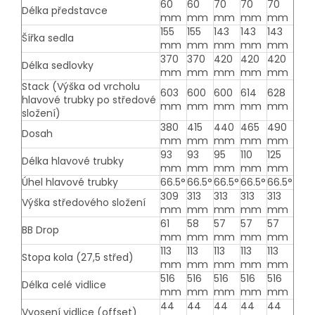
60
60
70
70
70
Délka představce
mm
mm
mm
mm
mm
155
155
143
143
143
Šířka sedla
mm
mm
mm
mm
mm
370
370
420
420
420
Délka sedlovky
mm
mm
mm
mm
mm
Stack (Výška od vrcholu
603
600
600
614
628
hlavové trubky po středové
mm
mm
mm
mm
mm
složení)
380
415
440
465
490
Dosah
mm
mm
mm
mm
mm
93
93
95
110
125
Délka hlavové trubky
mm
mm
mm
mm
mm
Úhel hlavové trubky
66.5°
66.5°
66.5°
66.5°
66.5°
309
313
313
313
313
Výška středového složení
mm
mm
mm
mm
mm
61
58
57
57
57
BB Drop
mm
mm
mm
mm
mm
113
113
113
113
113
Stopa kola (27,5 střed)
mm
mm
mm
mm
mm
516
516
516
516
516
Délka celé vidlice
mm
mm
mm
mm
mm
44
44
44
44
44
Vyosení vidlice (offset)