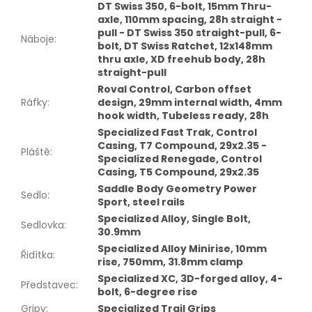
DT Swiss 350, 6-bolt, 15mm Thru-
axle, 110mm spacing, 28h straight -
pull - DT Swiss 350 straight-pull, 6-
Náboje
:
bolt, DT Swiss Ratchet, 12x148mm
thru axle, XD freehub body, 28h
straight-pull
Roval Control, Carbon offset
Ráfky
:
design, 29mm internal width, 4mm
hook width, Tubeless ready, 28h
Specialized Fast Trak, Control
Casing, T7 Compound, 29x2.35 -
Pláště
:
Specialized Renegade, Control
Casing, T5 Compound, 29x2.35
Saddle Body Geometry Power
Sedlo
:
Sport, steel rails
Specialized Alloy, Single Bolt,
Sedlovka
:
30.9mm
Specialized Alloy Minirise, 10mm
Řidítka
:
rise, 750mm, 31.8mm clamp
Specialized XC, 3D-forged alloy, 4-
Představec
:
bolt, 6-degree rise
Gripy
:
Specialized Trail Grips