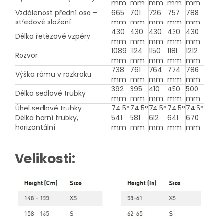
mm
mm
mm
mm
mm
Vzdálenost přední osa –
665
701
726
757
788
středové složení
mm
mm
mm
mm
mm
430
430
430
430
430
Délka řetězové vzpěry
mm
mm
mm
mm
mm
1089
1124
1150
1181
1212
Rozvor
mm
mm
mm
mm
mm
738
761
764
774
786
Výška rámu v rozkroku
mm
mm
mm
mm
mm
392
395
410
450
500
Délka sedlové trubky
mm
mm
mm
mm
mm
Úhel sedlové trubky
74.5°
74.5°
74.5°
74.5°
74.5°
Délka horní trubky,
541
581
612
641
670
horizontální
mm
mm
mm
mm
mm
Velikosti: