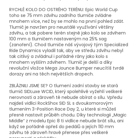
RYCHLÉ KOLO DO OSTRÉHO TERÉNU: Epic World Cup
toho se 75 mm zdvihu zadního tlumiče zvládne
mnohem více, než by se mohlo na první pohled zdát.
Tlumič je navržen pro neustálé využívání většiny
zdvihu, a tak pobere terén stejně jako kolo se zdvihem
100 mm a tlumičem nastaveným na 25% sag
(zanoření). Chod tlumiče náš vývojový tým Specialized
Ride Dynamics vyladil tak, aby ve středu zdvihu nebyl
tak citlivý a zvládnul i pořádné rány jako kolo s
mnohem vyšším zdvihem. Tlumič je delší a díky
revoluční vložce Mega Jounce Bumper neucítíš tvrdé
dorazy ani na těch největších dropech.
ZBLÁZNILI JSME SE? O tlumení zadní stavby se stará
tlumič SIDLuxe WCID, který spolehlivě vyžehlí veškeré
nerovnosti a zároveň tě nebude obírat o sílu. Vpředu
najdeš vidlici RockShox SID SL s dvoukomorovým
tlumením 3-Position Race Day 2, u které si můžeš
přesně nastavit průběh chodu. Díky technologii „Magic
Middle“ z modelu Epic 8 ti vidlice nebude brát sílu, ani
když se pořádně opřeš do pedálů a jejích 110 mm
zdvihu tě zároveň hravě přenese přes veškeré