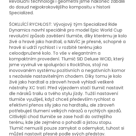
Revoluční technologii i geometrii jsme nakonec zabalili
do dosud nejpokrokovějšího kompositu v historii
Specialized.
ŠOKUJÍCÍ RYCHLOST: Vývojový tým Specialized Ride
Dynamics navrhl speciálně pro model Epic World Cup
revoluční způsob zavěšení tlumiče, díky kterému je kolo
živé a hravé jako hardtail, a NAVÍC je přesné, schopné a
hravě si udrží rychlost i v rozbité terénu jako
celoodpružené kolo. To vše v elegantním a
kompaktním provedení. Tlumič SID Deluxe WCID, který
jsme vyvinuli ve spolupráci s RockShox, stojí na
inovovaném systému pozitivních a negativních komor
s nezávisle nastavitelným chodem. Díky tomu je kolo
živé jako hardtail a zároveň hravě vyhladí veškeré
nástrahy XC tratí. Před výjezdem stačí tlumič nastavit
dle nároků trailu a tvého stylu jízdy. Tužší nastavení
tlumiče využiješ, když chceš především rychlost a
efektivní přenos síly jako na hardtailu, ale zároveň
potřebuješ tlumení velkých nárazů a rychlých sjezdů.
Citlivější chod tlumiče se zase hodí do ostřejšího
terénu, kde jde zejména o pohodlí a jistou stopu.
Tlumič nemusíš pouze zamykat a odemykat, tuhost si
můžeš nastavit přesně podle svých představ.