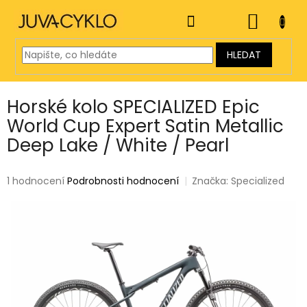
Přejít
na
NÁKUP
obsah
KOŠÍK
HLEDAT
Horské kolo SPECIALIZED Epic
World Cup Expert Satin Metallic
Deep Lake / White / Pearl
Průměrné
1 hodnocení
Podrobnosti hodnocení
Značka:
Specialized
hodnocení
produktu
je
5,0
z
5
hvězdiček.