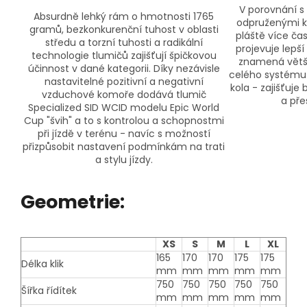
V porovnání 
Absurdně lehký rám o hmotnosti 1765
odpruženými ko
gramů, bezkonkurenční tuhost v oblasti
pláště více ča
středu a torzní tuhosti a radikální
projevuje lepší
technologie tlumičů zajišťují špičkovou
znamená větší 
účinnost v dané kategorii. Díky nezávisle
celého systému 
nastavitelné pozitivní a negativní
kola - zajišťuj
vzduchové komoře dodává tlumič
a pře
Specialized SID WCID modelu Epic World
Cup "švih" a to s kontrolou a schopnostmi
při jízdě v terénu - navíc s možností
přizpůsobit nastavení podmínkám na trati
a stylu jízdy.
Geometrie:
XS
S
M
L
XL
165
170
170
175
175
Délka klik
mm
mm
mm
mm
mm
750
750
750
750
750
Šířka řídítek
mm
mm
mm
mm
mm