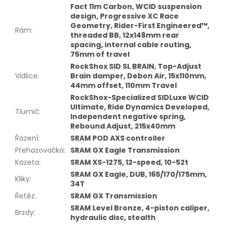
Fact 11m Carbon, WCID suspension
design, Progressive XC Race
Geometry, Rider-First Engineered™,
Rám
:
threaded BB, 12x148mm rear
spacing, internal cable routing,
75mm of travel
RockShox SID SL BRAIN, Top-Adjust
Vidlice
:
Brain damper, Debon Air, 15x110mm,
44mm offset, 110mm Travel
RockShox-Specialized SIDLuxe WCID
Ultimate, Ride Dynamics Developed,
Tlumič
:
Independent negative spring,
Rebound Adjust, 215x40mm
Řazení
:
SRAM POD AXS controller
Přehazovačka
:
SRAM GX Eagle Transmission
Kazeta
:
SRAM XS-1275, 12-speed, 10-52t
SRAM GX Eagle, DUB, 165/170/175mm,
Kliky
:
34T
Řetěz
:
SRAM GX Transmission
SRAM Level Bronze, 4-piston caliper,
Brzdy
:
hydraulic disc, stealth