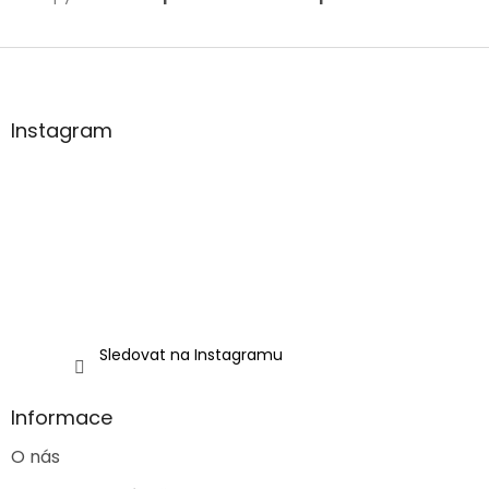
Z
á
p
a
Instagram
t
í
Sledovat na Instagramu
Informace
O nás