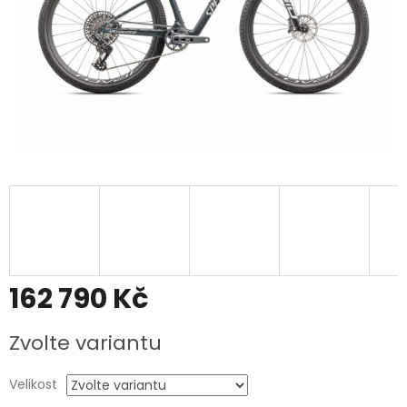
162 790 Kč
Měrná
Zvolte variantu
cena:
Velikost