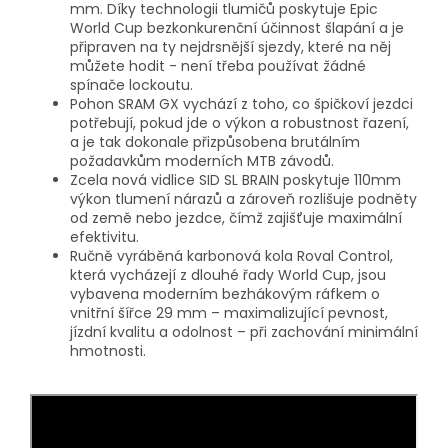
mm. Díky technologii tlumičů poskytuje Epic
World Cup bezkonkurenční účinnost šlapání a je
připraven na ty nejdrsnější sjezdy, které na něj
můžete hodit - není třeba používat žádné
spínače lockoutu.
Pohon SRAM GX vychází z toho, co špičkoví jezdci
potřebují, pokud jde o výkon a robustnost řazení,
a je tak dokonale přizpůsobena brutálním
požadavkům moderních MTB závodů.
Zcela nová vidlice SID SL BRAIN poskytuje 110mm
výkon tlumení nárazů a zároveň rozlišuje podněty
od země nebo jezdce, čímž zajišťuje maximální
efektivitu.
Ručně vyráběná karbonová kola Roval Control,
která vycházejí z dlouhé řady World Cup, jsou
vybavena moderním bezhákovým ráfkem o
vnitřní šířce 29 mm – maximalizující pevnost,
jízdní kvalitu a odolnost – při zachování minimální
hmotnosti.