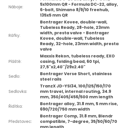
5x100mm QR - Formula DC-22, alloy,
Náboje
:
6-bolt, Shimano 8/9/10 freehub,
135x5 mm QR
Bontrager Kovee, double-wall,
Tubeless Ready, 28-hole, 23mm
width, presta valve - Bontrager
Ráfky
:
Kovee, double-wall, Tubeless
Ready, 32-hole, 23mm width, presta
valve
Maxxis Rekon, tubeless ready, EXO
Pláště
:
casing, folding bead, 60 tpi,
27,5"x2,40''/29x2.40"
Bontrager Verse Short, stainless
Sedlo
:
steel rails
TranzX JD-YSI34, 100/125/150/170
Sedlovka
:
mm travel, internal routing, 34.9
mm, 350/405/456/500 mm length
Bontrager alloy, 31.8 mm, 5 mm rise,
Řidítka
:
690/720/750 mm width
Bontrager Comp, 31.8 mm, Blendr
Představec
:
compatible, 7-degree, 35/50/60/70
mm length