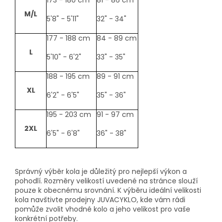
M/L
5'8" - 5'11"
32" - 34"
177 - 188 cm
84 - 89 cm
L
5'10" - 6'2"
33" - 35"
188 - 195 cm
89 - 91 cm
XL
6'2" - 6'5"
35" - 36"
195 - 203 cm
91 - 97 cm
2XL
6'5" - 6'8"
36" - 38"
Správný výběr kola je důležitý pro nejlepší výkon a
pohodlí. Rozměry velikostí uvedené na stránce slouží
pouze k obecnému srovnání. K výběru ideální velikosti
kola navštivte prodejny JUVACYKLO, kde vám rádi
pomůže zvolit vhodné kolo a jeho velikost pro vaše
konkrétní potřeby.