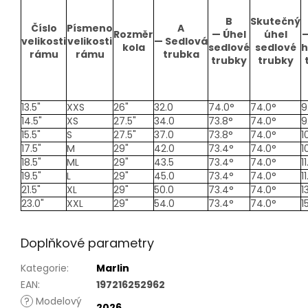
B
Skutečný
Číslo
Písmeno
A
Rozměr
—
Úhel
úhel
velikosti
velikosti
—
Sedlová
kola
sedlové
sedlové
h
rámu
rámu
trubka
trubky
trubky
13.5"
XXS
26"
32.0
74.0°
74.0°
9
14.5"
XS
27.5"
34.0
73.8°
74.0°
9
15.5"
S
27.5"
37.0
73.8°
74.0°
1
17.5"
M
29"
42.0
73.4°
74.0°
1
18.5"
ML
29"
43.5
73.4°
74.0°
11
19.5"
L
29"
45.0
73.4°
74.0°
11
21.5"
XL
29"
50.0
73.4°
74.0°
1
23.0"
XXL
29"
54.0
73.4°
74.0°
1
Doplňkové parametry
Kategorie
:
Marlin
EAN
:
197216252962
?
Modelový
2026