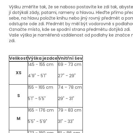
Výšku změříte tak, že se naboso postavíte ke zdi tak, abyst
jí dotýkali zády, patami, rameny a hlavou. Hleďte přímo pře
sebe, na hlavu položte knihu nebo jiný rovný předmět a po
odstupte ode zdi. Předmět by měl být vodorovně s podlaho
Označte místo, kde se spodní strana předmětu dotýká zdi.
Vaše výška je naměřená vzdálenost od podlahy ke značce 
zdi.
Velikost
Výška jezdce
Vnitřní šev
size-
145 - 155 cm
69 - 73 cm
table
XS
4'9" - 5'1"
27" - 29"
155 - 165 cm
74 - 78 cm
S
5'1" - 5'5"
29" - 31"
165 - 176 cm
79 - 83 cm
M
5'5" - 5'9"
31" - 33"
173 - 180 cm
81 - 86 cm