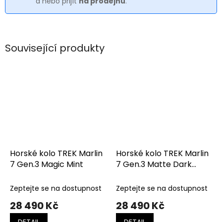
a nebo přijít
na prodejnu
.
Související produkty
Horské kolo TREK Marlin
Horské kolo TREK Marlin
7 Gen.3 Magic Mint
7 Gen.3 Matte Dark
Web/Clear Gloss
Splatter
Zeptejte se na dostupnost
Zeptejte se na dostupnost
28 490 Kč
28 490 Kč