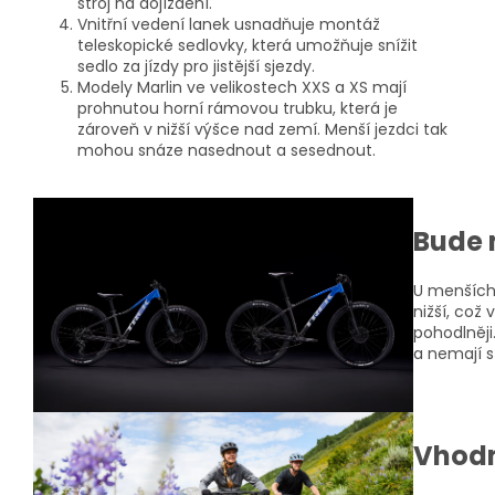
stroj na dojíždění.
Vnitřní vedení lanek usnadňuje montáž
teleskopické sedlovky, která umožňuje snížit
sedlo za jízdy pro jistější sjezdy.
Modely Marlin ve velikostech XXS a XS mají
prohnutou horní rámovou trubku, která je
zároveň v nižší výšce nad zemí. Menší jezdci tak
mohou snáze nasednout a sesednout.
Bude 
U menších 
nižší, což
pohodlněji
a nemají 
Vhodn