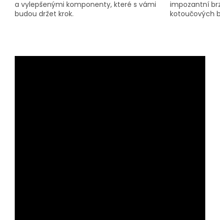
a vylepšenými komponenty, které s vámi
impozantní br
budou držet krok.
kotoučových b