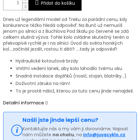
Přidat do košíku
Dnes už legendární model od Treku za parádní cenu, kdy
konkurence těžko hledá odpověď. Na Bunč už nemusíš
jenom po silnici a z Buchlova Pod Skalu po červené se zdá
celkem slušná výzva. Tohle kolo zvládne skutečný terén a
překvapivě rychlé je i na silnici. Úvod do světa horských
kol….začínáš jezdit, rostou ti děti? ….tady je odpověď!
Hydraulické kotoučové brzdy
Vnitřní vedení lanek, aby kolo lahodilo tvému oku
Snadná instalace doplňků (nosič, stojan, blatníky…)
Doživotní záruka na rám!
To je prostě nálož, kterou za tuto cenu jinde nenajdeš.
Detailní informace
Našli jste jinde lepší cenu?
Kontaktujte nás a my vám ji dorovnáme. Napsat
nám můžete
na chatu
, na
info@juvacyklo.cz