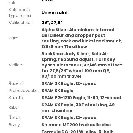
rok
:
Kolo podle
Univerzální
typu rámu
:
Velikost kol
:
29"
,
27,5"
Alpha Silver Aluminium, internal
derailleur and dropper post
Rám
:
routing, rack and kickstand mount,
135x5 mm ThruSkew
RockShox Judy Silver, Solo Air
spring, rebound adjust, TurnKey
Vidlice
:
hydraulic lockout, 42/46 mm offset
for 27,5/29" wheel, 100 mm QR,
80/100 mm travel
Řazení
:
SRAM SX Eagle, 12-speed
Přehazovačka
:
SRAM SX Eagle
Kazeta
:
SRAM PG-1210 Eagle, 11-50, 12-speed
SRAM SX Eagle, 30T steel ring, 49
Kliky
:
mm chainline
Řetěz
:
SRAM SX Eagle, 12-speed
Brzdy
:
Shimano MT200 hydraulic disc
Formula DC-20 LW, alloy, 6-bolt,