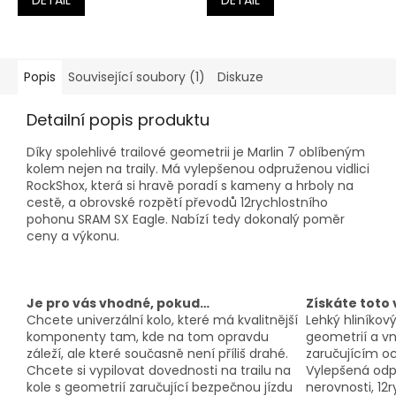
DETAIL
DETAIL
Popis
Související soubory (1)
Diskuze
Detailní popis produktu
Díky spolehlivé trailové geometrii je Marlin 7 oblíbeným
kolem nejen na traily. Má vylepšenou odpruženou vidlici
RockShox, která si hravě poradí s kameny a hrboly na
cestě, a obrovské rozpětí převodů 12rychlostního
pohonu SRAM SX Eagle. Nabízí tedy dokonalý poměr
ceny a výkonu.
Je pro vás vhodné, pokud…
Získáte toto
Chcete univerzální kolo, které má kvalitnější
Lehký hliníkov
komponenty tam, kde na tom opravdu
geometrií a v
záleží, ale které současně není příliš drahé.
zaručujícím oc
Chcete si vypilovat dovednosti na trailu na
Vylepšená odp
kole s geometrií zaručující bezpečnou jízdu
nerovnosti, 12