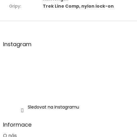
Gripy
:
Trek Line Comp, nylon lock-on
Z
á
p
a
Instagram
t
í
Sledovat na Instagramu
Informace
O nás