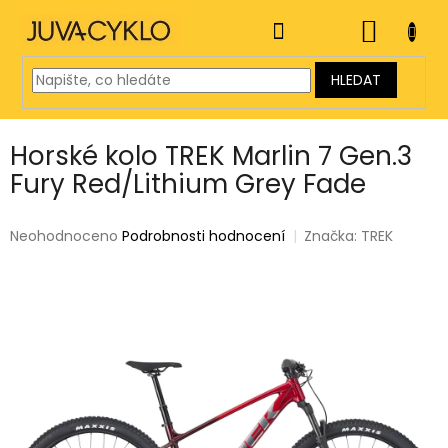
Přejít
na
NÁKUP
obsah
KOŠÍK
HLEDAT
Horské kolo TREK Marlin 7 Gen.3
Fury Red/Lithium Grey Fade
Průměrné
Neohodnoceno
Podrobnosti hodnocení
Značka:
TREK
hodnocení
produktu
je
0,0
z
5
hvězdiček.