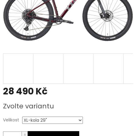
28 490 Kč
Měrná
Zvolte variantu
cena:
Velikost