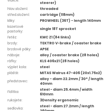
vidlice
:
steerer)
hlav.složení
:
threaded
střed.složení
:
cartridge (118mm)
kliky
:
PROWHEEL (36T) - length 140mm
kazetové
single 18T sprocket
pastorky
:
řetěz
:
KMC Z1 (84 links)
brzdy
:
TEKTRO V-brake / coaster brake
brzdové páky
:
APSE
náboje
:
alloy / coaster brake (28 holes)
ráfky
:
KLS 406x21 (28 holes)
výplet kola
:
steel
pláště
:
MITAS Walrus 47-406 (20x1.75x2)
alloy - diam 22.2mm / 30° / length
představec
:
40mm
steel - diam 25.4mm / width
řídítka
:
610mm
rukojete
:
3Density ergonomic
steel - diam 27.2mm / length
sedlovka
:
260mm