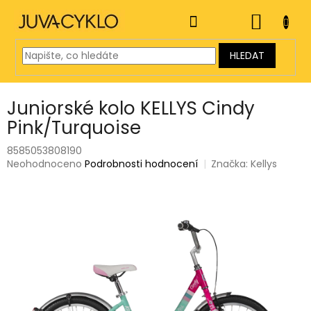
Přejít
na
NÁKUP
obsah
KOŠÍK
HLEDAT
Juniorské kolo KELLYS Cindy
Pink/Turquoise
8585053808190
Průměrné
Neohodnoceno
Podrobnosti hodnocení
Značka:
Kellys
hodnocení
produktu
je
0,0
z
5
hvězdiček.