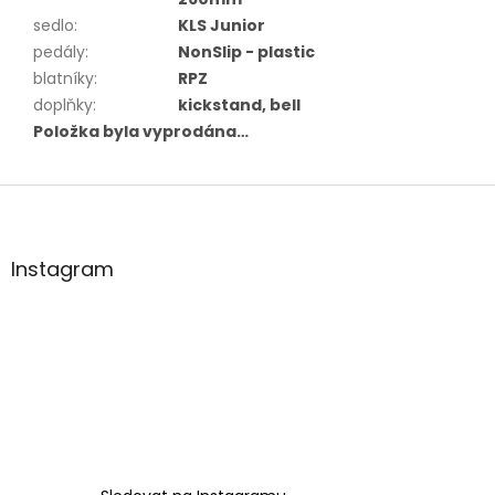
sedlo
:
KLS Junior
pedály
:
NonSlip - plastic
blatníky
:
RPZ
doplňky
:
kickstand, bell
Položka byla vyprodána…
Z
á
p
a
Instagram
t
í