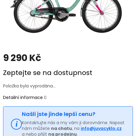
9 290 Kč
Měrná
Zeptejte se na dostupnost
cena:
Položka byla vyprodána…
Detailní informace
Našli jste jinde lepší cenu?
Kontaktujte nás a my vám ji dorovnáme. Napsat
nám můžete
na chatu
, na
info@juvacyklo.cz
a nebo přijít
na prodejnu
.