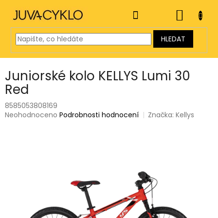
Přejít
na
NÁKUP
obsah
KOŠÍK
HLEDAT
Juniorské kolo KELLYS Lumi 30
Red
8585053808169
Průměrné
Neohodnoceno
Podrobnosti hodnocení
Značka:
Kellys
hodnocení
produktu
je
0,0
z
5
hvězdiček.