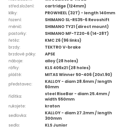
střed.složení
:
cartridge (124mm)
kliky
:
PROWHEEL (32T) - length 140mm
řazení
:
SHIMANO SL-RS35-6 Revoshift
měnič
:
SHIMANO TY21 (direct mount)
pastorky
:
SHIMANO MF-TZ20-6 (14-28T)
řetěz
:
KMC Z6 (96 links)
brzdy
:
TEKTRO V-brake
brzdové páky
:
APSE
náboje
:
alloy (28 holes)
ráfky
:
KLS 406x21 (28 holes)
pláště
:
MITAS Winner 50-406 (20x1.90)
KALLOY - diam 28.6mm / length
představec
:
60mm
steel RiseBar - diam 25.4mm /
řídítka
:
width 550mm
rukojete
:
kraton
KALLOY - diam 27.2mm / length
sedlovka
:
300mm
sedlo
:
KLS Junior