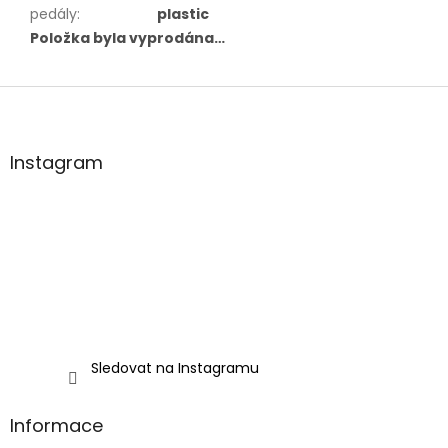
pedály
:
plastic
Položka byla vyprodána…
Z
á
p
a
Instagram
t
í
Sledovat na Instagramu
Informace