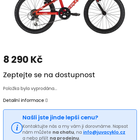
8 290 Kč
Měrná
Zeptejte se na dostupnost
cena:
Položka byla vyprodána…
Detailní informace
Našli jste jinde lepší cenu?
Kontaktujte nás a my vám ji dorovnáme. Napsat
nám můžete
na chatu
, na
info@juvacyklo.cz
a nebo přijít
na prodejnu
.