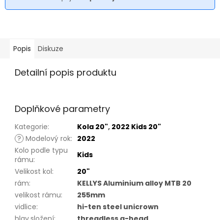
Popis
Diskuze
Detailní popis produktu
Doplňkové parametry
Kategorie
:
Kola 20"
,
2022 Kids 20"
?
Modelový rok
:
2022
Kolo podle typu
Kids
rámu
:
Velikost kol
:
20"
rám
:
KELLYS Aluminium alloy MTB 20
velikost rámu
:
255mm
vidlice
:
hi-ten steel unicrown
hlav.složení
:
threadless a-head