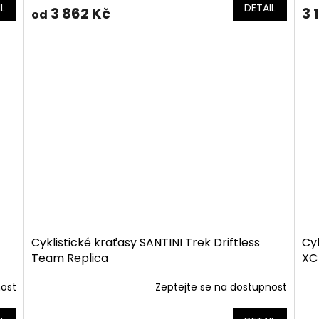
L
DETAIL
3 862 Kč
3 
od
Cyklistické kraťasy SANTINI Trek Driftless
Cy
Team Replica
XC
nost
Zeptejte se na dostupnost