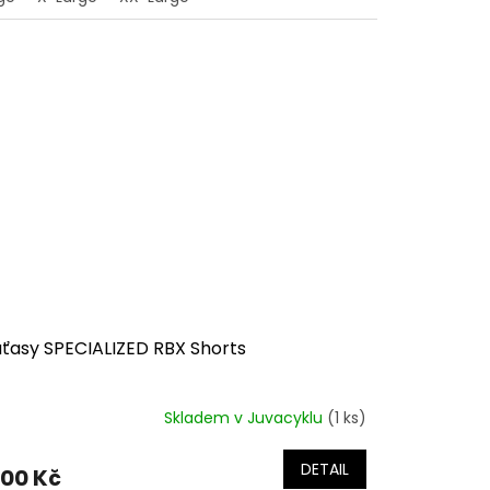
aťasy SPECIALIZED RBX Shorts
Skladem v Juvacyklu
(1 ks)
DETAIL
900 Kč