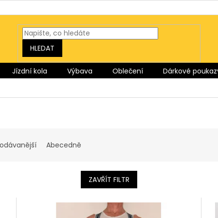
HLEDAT
Jízdní kola
Výbava
Oblečení
Dárkové poukaz
rodávanější
Abecedně
ZAVŘÍT FILTR