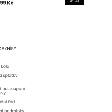
DETAIL
199 Kč
KAZNÍKY
 kola
a splátky
ř odstoupení
uvy
ční řád
ní podmínky