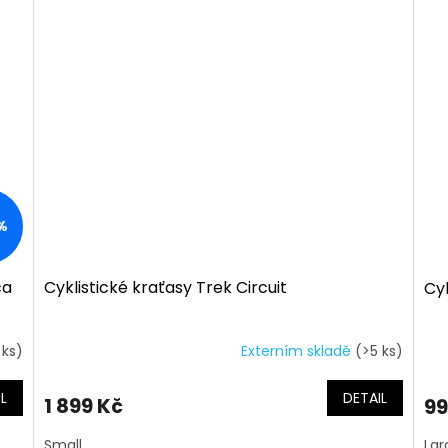
%
ca
Cyklistické kraťasy Trek Circuit
Cyk
 ks)
Externím skladě
(>5 ks)
L
DETAIL
1 899 Kč
99
Small
Lar