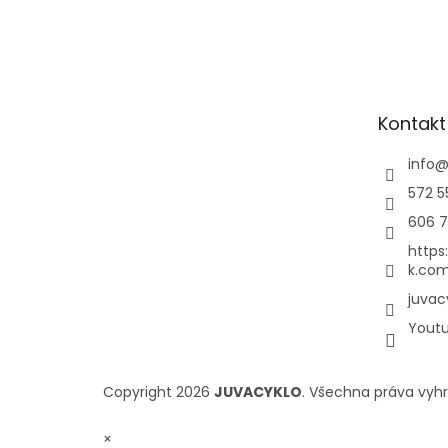
Kontakt
info
572 5
606 7
https
k.com
juvac
Yout
Copyright 2026
JUVACYKLO
. Všechna práva vyh
×