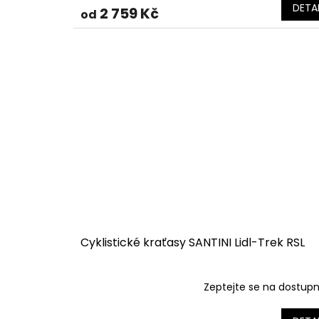
DETAI
2 759 Kč
od
Cyklistické kraťasy SANTINI Lidl-Trek RSL
Zeptejte se na dostup