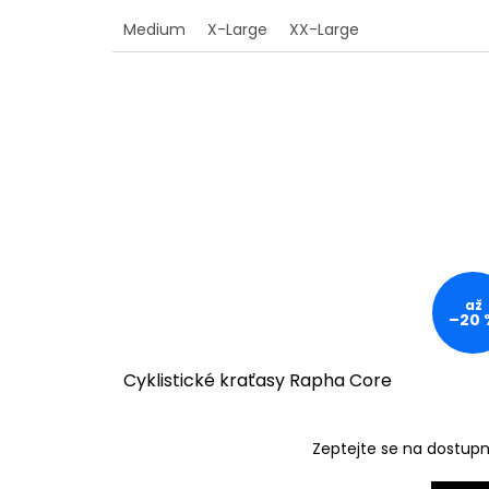
4,5
Medium
X-Large
XX-Large
z
5
hvězdiček.
až
–20 
Cyklistické kraťasy Rapha Core
Zeptejte se na dostup