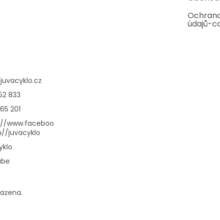
Ochrana
údajů-c
@
juvacyklo.cz
52 833
65 201
://www.faceboo
//juvacyklo
yklo
ube
razena.