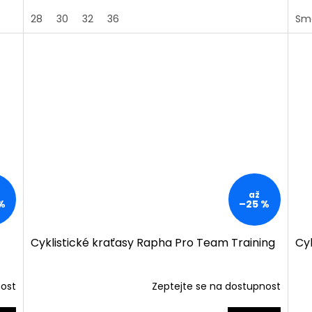
28
30
32
36
Sma
až
%
–25 %
Cyklistické kraťasy Rapha Pro Team Training
Cyk
nost
Zeptejte se na dostupnost