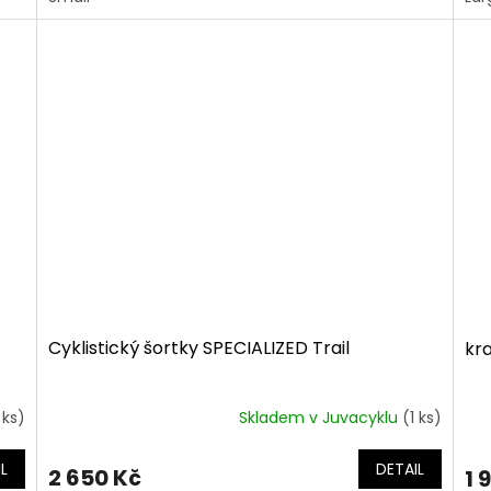
Cyklistický šortky SPECIALIZED Trail
kr
 ks)
Skladem v Juvacyklu
(1 ks)
L
DETAIL
2 650 Kč
1 