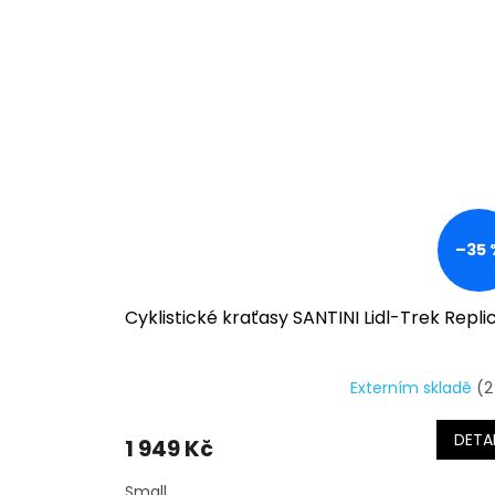
–35 
Cyklistické kraťasy SANTINI Lidl-Trek Repli
Externím skladě
(2
DETAI
1 949 Kč
Small