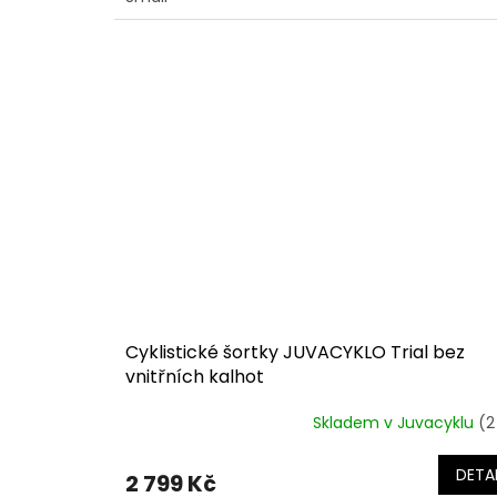
Cyklistické šortky JUVACYKLO Trial bez
vnitřních kalhot
Skladem v Juvacyklu
(2
Průměrné
hodnocení
produktu
DETAI
2 799 Kč
je