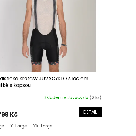
klistické kraťasy JUVACYKLO s laclem
átké s kapsou
Skladem v Juvacyklu
(2 ks)
DETAIL
799 Kč
ge
X-Large
XX-Large