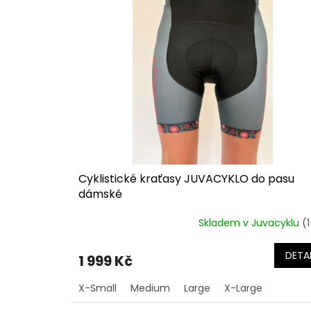
o
p
d
i
u
s
k
p
t
r
ů
o
d
u
k
t
ů
Cyklistické kraťasy JUVACYKLO do pasu
dámské
Skladem v Juvacyklu
(1
DETAI
1 999 Kč
X-Small
Medium
Large
X-Large