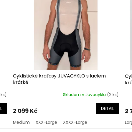
Cyklistické kraťasy JUVACYKLO s laclem
Cy
krátké
kr
 ks)
Skladem v Juvacyklu
(2 ks)
L
DETAIL
2 099 Kč
2 
Medium
XXX-Large
XXXX-Large
Lar