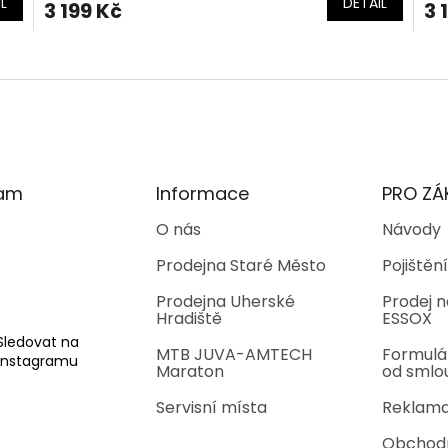
L
DETAIL
3 199 Kč
3 
O
v
l
á
d
a
c
í
ram
Informace
PRO ZÁ
p
r
O nás
Návody
v
Prodejna Staré Město
Pojištění
k
y
Prodejna Uherské
Prodej n
v
Hradiště
ESSOX
ý
p
Sledovat na
MTB JUVA-AMTECH
Formulá
i
Instagramu
Maraton
od smlo
s
u
Servisní místa
Reklama
Obchod