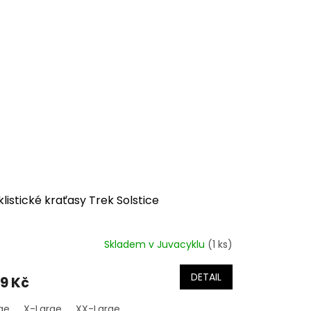
listické kraťasy Trek Solstice
Skladem v Juvacyklu
(1 ks)
DETAIL
9 Kč
ge
X-Large
XX-Large