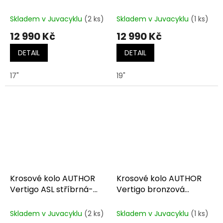
bílá/stříbrná/růžová
matná/modrá
Skladem v Juvacyklu
(2 ks)
Skladem v Juvacyklu
(1 ks)
12 990 Kč
12 990 Kč
DETAIL
DETAIL
17"
19"
Krosové kolo AUTHOR
Krosové kolo AUTHOR
Vertigo ASL stříbrná-
Vertigo bronzová
zelená
matná-černá-oranžová
Skladem v Juvacyklu
(2 ks)
Skladem v Juvacyklu
(1 ks)