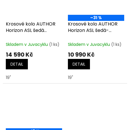
–31 %
Krosové kolo AUTHOR
Krosové kolo AUTHOR
Horizon ASL šedá
Horizon ASL šedá-
matná-černá-zlatá
matná/růžová
Skladem v Juvacyklu
(1 ks)
Skladem v Juvacyklu
(1 ks)
14 590 Kč
10 990 Kč
DETAIL
DETAIL
19"
19"