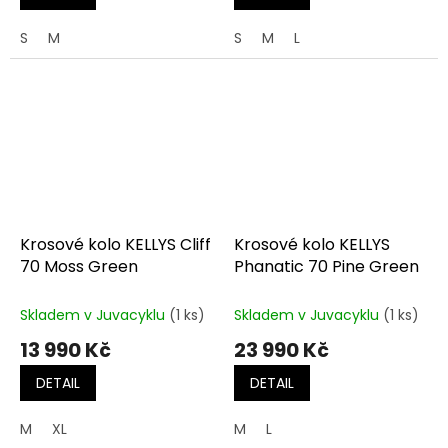
S
M
S
M
L
Krosové kolo KELLYS Cliff
Krosové kolo KELLYS
70 Moss Green
Phanatic 70 Pine Green
Skladem v Juvacyklu
(1 ks)
Skladem v Juvacyklu
(1 ks)
13 990 Kč
23 990 Kč
DETAIL
DETAIL
M
XL
M
L