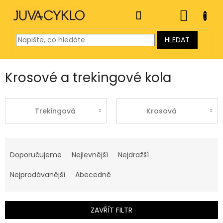
Přejít
na
NÁKUP
obsah
KOŠÍK
HLEDAT
Krosové a trekingové kola
Trekingová
Krosová
Ř
a
Doporučujeme
Nejlevnější
Nejdražší
z
e
Nejprodávanější
Abecedně
n
í
p
ZAVŘÍT FILTR
r