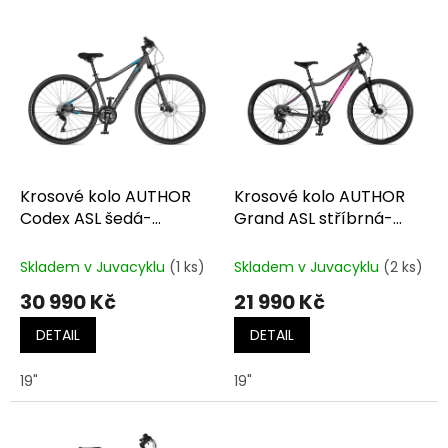
o
V
d
ý
u
p
k
i
t
s
ů
p
r
o
d
Krosové kolo AUTHOR
Krosové kolo AUTHOR
u
Codex ASL šedá-
Grand ASL stříbrná-
k
matná/modrá
růžová
t
Skladem v Juvacyklu
(1 ks)
Skladem v Juvacyklu
(2 ks)
ů
30 990 Kč
21 990 Kč
DETAIL
DETAIL
19"
19"