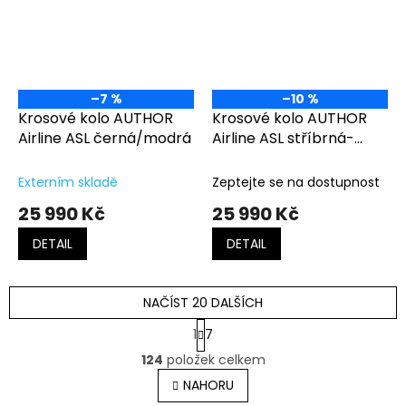
–7 %
–10 %
Krosové kolo AUTHOR
Krosové kolo AUTHOR
Airline ASL černá/modrá
Airline ASL stříbrná-
matná/zelená
Externím skladě
Zeptejte se na dostupnost
25 990 Kč
25 990 Kč
DETAIL
DETAIL
NAČÍST 20 DALŠÍCH
S
1
7
t
O
r
124
položek celkem
v
á
l
NAHORU
n
á
k