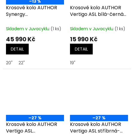
–13 %
Krosové kolo AUTHOR
Krosové kolo AUTHOR
Synergy
Vertigo ASL bílá-černá-
černá/limeta/zelená/
zlatá
černá
Skladem v Juvacyklu
(1 ks)
Skladem v Juvacyklu
(1 ks)
45 990 Kč
15 990 Kč
DETAIL
DETAIL
20"
22"
19"
–27 %
–27 %
Krosové kolo AUTHOR
Krosové kolo AUTHOR
Vertigo ASL
Vertigo ASL stříbrná-