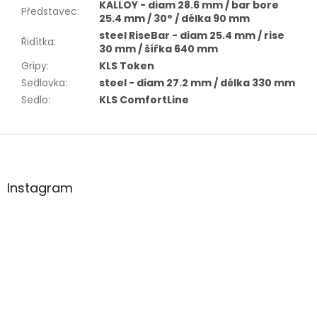
KALLOY - diam 28.6 mm / bar bore
Představec
:
25.4 mm / 30° / délka 90 mm
steel RiseBar - diam 25.4 mm / rise
Řidítka
:
30 mm / šířka 640 mm
Gripy
:
KLS Token
Sedlovka
:
steel - diam 27.2 mm / délka 330 mm
Sedlo
:
KLS ComfortLine
Z
á
p
a
Instagram
t
í