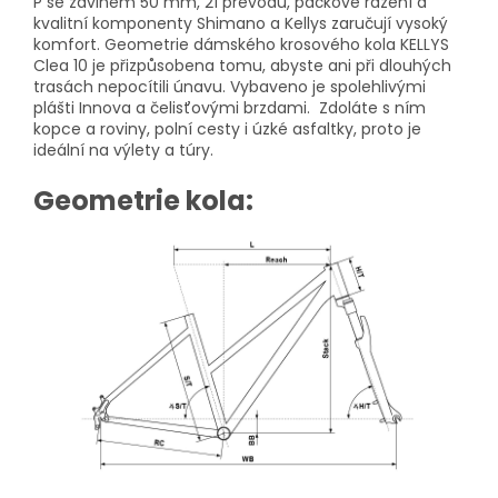
P se zdvihem 50 mm, 21 převodů, páčkové řazení a
kvalitní komponenty Shimano a Kellys zaručují vysoký
komfort. Geometrie dámského krosového kola KELLYS
Clea 10 je přizpůsobena tomu, abyste ani při dlouhých
trasách nepocítili únavu. Vybaveno je spolehlivými
plášti Innova a čelisťovými brzdami. Zdoláte s ním
kopce a roviny, polní cesty i úzké asfaltky, proto je
ideální na výlety a túry.
Geometrie kola: