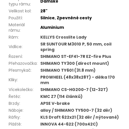
Dámské
typu rámu
:
Velikost kol
:
28"
Použití
:
Silnice
,
Zpevněné cesty
Materiál
Aluminium
rámu
:
Rám
:
KELLYS Crosslite Lady
SR SUNTOUR M3010 P, 50 mm, coil
Vidlice
:
spring
Řazení
:
SHIMANO ST-EF41-7R EZ-fire Plus
Přehazovačka
:
SHIMANO TY300 (direct mount)
Přesmykač
:
SHIMANO TY601 (31.8 mm)
PROWHEEL (48x38x28T) - délka 170
Kliky
:
mm
Vícekolečko
:
SHIMANO CS-HG200-7 (12-32T)
Řetěz
:
KMC Z7 (114 článků)
Brzdy
:
APSE V-brake
Náboje
:
alloy / SHIMANO TY500-7 (32 děr)
Ráfky
:
KLS Draft 622x21 (32 děr / nýtované)
Pláště
:
INNOVA 44-622 (700x42C)