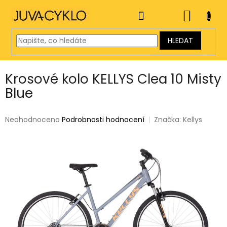
Přejít
na
NÁKUP
obsah
KOŠÍK
HLEDAT
Krosové kolo KELLYS Clea 10 Misty
Blue
Průměrné
Neohodnoceno
Podrobnosti hodnocení
Značka:
Kellys
hodnocení
produktu
je
0,0
z
5
hvězdiček.