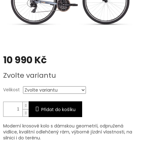
10 990 Kč
Měrná
Zvolte variantu
cena:
Velikost
Přidat do košíku
Moderní krosové kolo s dámskou geometrií, odpružená
vidlice, kvalitní odlehčený rám, výborné jízdní vlastnosti, na
silnici i do terénu.