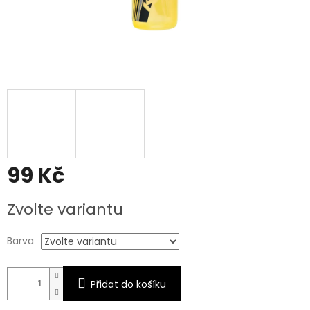
99 Kč
Měrná
Zvolte variantu
cena:
Barva
Přidat do košíku