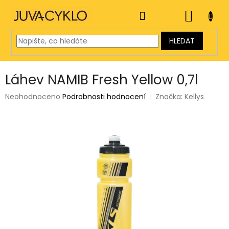
Přejít
na
NÁKUP
obsah
KOŠÍK
HLEDAT
Láhev NAMIB Fresh Yellow 0,7l
Průměrné
Neohodnoceno
Podrobnosti hodnocení
Značka:
Kellys
hodnocení
produktu
je
0,0
z
5
hvězdiček.