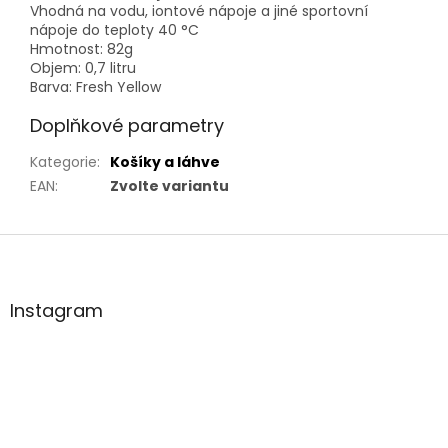
Vhodná na vodu, iontové nápoje a jiné sportovní
nápoje do teploty 40 °C
Hmotnost: 82g
Objem: 0,7 litru
Barva: Fresh Yellow
Doplňkové parametry
Kategorie
:
Košíky a láhve
EAN
:
Zvolte variantu
Z
á
p
a
Instagram
t
í