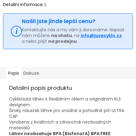
Detailní informace
Našli jste jinde lepší cenu?
Kontaktujte nás a my vám ji dorovnáme. Napsat
nám můžete
na chatu
, na
info@juvacyklo.cz
a nebo přijít
na prodejnu
.
Popis
Diskuze
Detailní popis produktu
Cyklistická láhev s flexibilním tělem a originálním KLS
designem
Široký náustek láhve pro snadné a pohodlné pití ULTRA
CAP
Vyrobena z kvalitních a zdravotně nezávadných
materiálů
Láhev neobsahuje BPA (Bisfenol A) BPA FREE