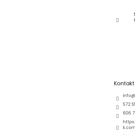
Kontakt
info
572 5
606 7
https
k.com