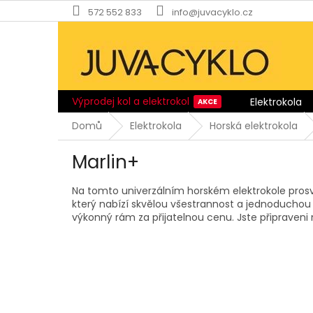
Přejít
572 552 833
info@juvacyklo.cz
na
obsah
Výprodej kol a elektrokol
Elektrokola
Domů
Elektrokola
Horská elektrokola
Marlin+
Na tomto univerzálním horském elektrokole prosviští
který nabízí skvělou všestrannost a jednoduchou p
výkonný rám za přijatelnou cenu. Jste připraveni