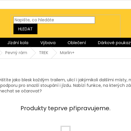
HLEDAT
Jízdní kola
Výbava
Oblečení
Dárkové poukaz
Pevný rám
TREK
Marlin+
te jako blesk každým trailem, ulicí i jakýmikoli dalšími místy, na
odporu pro snazší stoupání i jízdu. Nabízí funkce, na kterých zá
 nechat se očarovat?
Produkty teprve připravujeme.