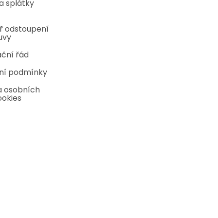
a splátky
ř odstoupení
uvy
ční řád
ní podmínky
 osobních
ookies