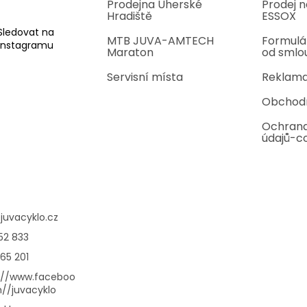
Prodejna Uherské
Prodej n
Hradiště
ESSOX
Sledovat na
MTB JUVA-AMTECH
Formulá
Instagramu
Maraton
od smlo
Servisní místa
Reklama
Obchod
Ochrana
údajů-c
@
juvacyklo.cz
52 833
65 201
://www.faceboo
//juvacyklo