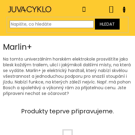
Přejít
na
NÁKUP
obsah
KOŠÍK
HLEDAT
Marlin+
Na tomto univerzálním horském elektrokole prosvištíte jako
blesk každým trailem, ulicí i jakýmikoli dalšími místy, na která
se vydáte. Marlin+ je elektrický hardtail, který nabízí skvělou
všestrannost a jednoduchou podporu pro snazší stoupání i
jízdu. Nabízí funkce, na kterých záleží nejvíc. Např. má pohon
Bosch a spolehlivý a výkonný rám za přijatelnou cenu. Jste
připraveni nechat se očarovat?
Produkty teprve připravujeme.