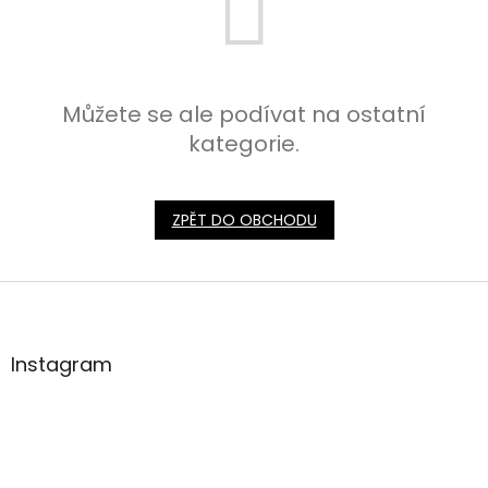
Můžete se ale podívat na ostatní
kategorie.
ZPĚT DO OBCHODU
Z
á
p
a
Instagram
t
í