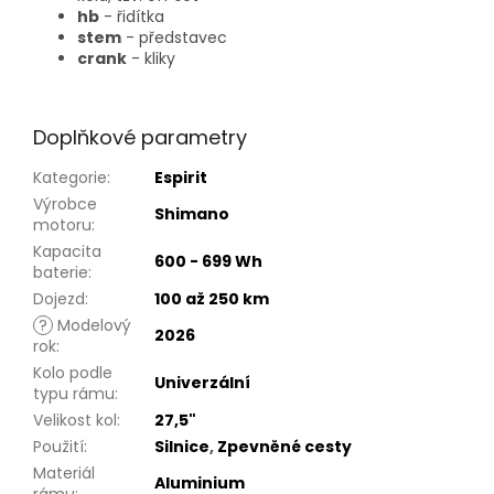
hb
- řidítka
stem
- představec
crank
- kliky
Doplňkové parametry
Kategorie
:
Espirit
Výrobce
Shimano
motoru
:
Kapacita
600 - 699 Wh
baterie
:
Dojezd
:
100 až 250 km
?
Modelový
2026
rok
:
Kolo podle
Univerzální
typu rámu
:
Velikost kol
:
27,5"
Použití
:
Silnice
,
Zpevněné cesty
Materiál
Aluminium
rámu
: