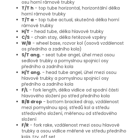
osu horní rámové trubky
T/T h
- top tube horizontal, horizontální délka
horní rámové trubky
T/T a
- top tube actual, skutečná délka horní
rámové trubky
H/T
- head tube, délka hlavové trubky
C/S
- chain stay, délka řetězové vzpěry
W/B
- wheel base, rozvor kol (osová vzdálenost
os předního a zadního kola)
S/T ang.
- seat tube angel, úhel mezi osou
sedlové trubky a pomyslnou spojnicí osy
předního a zadního kola
H/T ang.
- head tube angel, úhel mezi osou
hlavové trubky a pomyslnou spojnicí osy
předního a zadního kola
F/L
- fork length, délka vidlice od spodní části
hlavového složení po střed předního kola
B/B drop
- bottom bracked drop, vzdálenost
mezi pomyslnou spoj. středů kol a středu
středového složení, měřenou od středového
složení
F/R
- fork rake, vzdálenost mezi osou hlavové
trubky a osou vidlice měřené ve středu předního
kola, tzv. off set