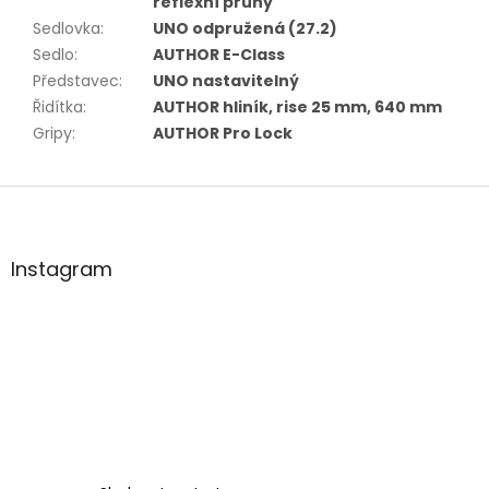
reflexní pruhy
Sedlovka
:
UNO odpružená (27.2)
Sedlo
:
AUTHOR E-Class
Představec
:
UNO nastavitelný
Řidítka
:
AUTHOR hliník, rise 25 mm, 640 mm
Gripy
:
AUTHOR Pro Lock
Z
á
p
a
Instagram
t
í