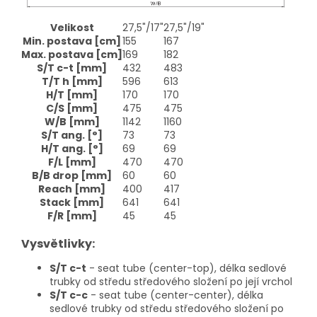
Velikost
27,5"/17"
27,5"/19"
Min. postava
[cm]
155
167
Max. postava
[cm]
169
182
S/T c-t
[mm]
432
483
T/T h
[mm]
596
613
H/T
[mm]
170
170
C/S
[mm]
475
475
W/B
[mm]
1142
1160
S/T ang.
[°]
73
73
H/T ang.
[°]
69
69
F/L
[mm]
470
470
B/B drop
[mm]
60
60
Reach
[mm]
400
417
Stack
[mm]
641
641
F/R
[mm]
45
45
Vysvětlivky:
S/T c-t
- seat tube (center-top), délka sedlové
trubky od středu středového složení po její vrchol
S/T c-c
- seat tube (center-center), délka
sedlové trubky od středu středového složení po