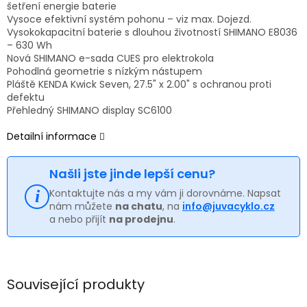
šetření energie baterie
Vysoce efektivní systém pohonu – viz max. Dojezd.
Vysokokapacitní baterie s dlouhou životností SHIMANO E8036
– 630 Wh
Nová SHIMANO e-sada CUES pro elektrokola
Pohodlná geometrie s nízkým nástupem
Pláště KENDA Kwick Seven, 27.5" x 2.00" s ochranou proti
defektu
Přehledný SHIMANO display SC6100
Detailní informace
Našli jste jinde lepší cenu?
Kontaktujte nás a my vám ji dorovnáme. Napsat
nám můžete
na chatu
, na
info@juvacyklo.cz
a nebo přijít
na prodejnu
.
Související produkty