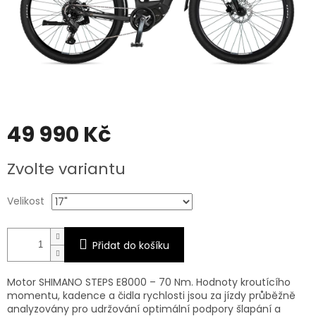
49 990 Kč
Měrná
Zvolte variantu
cena:
Velikost
Přidat do košíku
Motor SHIMANO STEPS E8000 – 70 Nm. Hodnoty kroutícího
momentu, kadence a čidla rychlosti jsou za jízdy průběžně
analyzovány pro udržování optimální podpory šlapání a