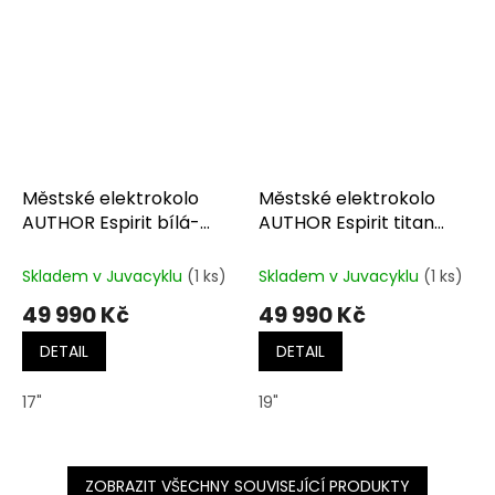
Městské elektrokolo
Městské elektrokolo
AUTHOR Espirit bílá-
AUTHOR Espirit titan
černá-zlatá
matná-černá-červená
Skladem v Juvacyklu
(1 ks)
Skladem v Juvacyklu
(1 ks)
49 990 Kč
49 990 Kč
DETAIL
DETAIL
17"
19"
ZOBRAZIT VŠECHNY SOUVISEJÍCÍ PRODUKTY