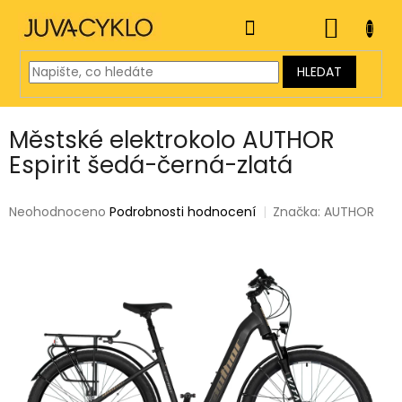
Přejít
na
NÁKUP
obsah
KOŠÍK
HLEDAT
Městské elektrokolo AUTHOR
Espirit šedá-černá-zlatá
Průměrné
Neohodnoceno
Podrobnosti hodnocení
Značka:
AUTHOR
hodnocení
produktu
je
0,0
z
5
hvězdiček.