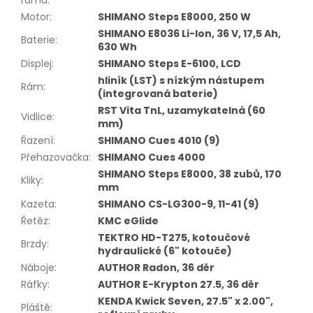
Motor
:
SHIMANO Steps E8000, 250 W
SHIMANO E8036 Li-Ion, 36 V, 17,5 Ah,
Baterie
:
630 Wh
Displej
:
SHIMANO Steps E-6100, LCD
hliník (LST) s nízkým nástupem
Rám
:
(integrovaná baterie)
RST Vita TnL, uzamykatelná (60
Vidlice
:
mm)
Řazení
:
SHIMANO Cues 4010 (9)
Přehazovačka
:
SHIMANO Cues 4000
SHIMANO Steps E8000, 38 zubů, 170
Kliky
:
mm
Kazeta
:
SHIMANO CS-LG300-9, 11-41 (9)
Řetěz
:
KMC eGlide
TEKTRO HD-T275, kotoučové
Brzdy
:
hydraulické (6" kotouče)
Náboje
:
AUTHOR Radon, 36 děr
Ráfky
:
AUTHOR E-Krypton 27.5, 36 děr
KENDA Kwick Seven, 27.5" x 2.00",
Pláště
: